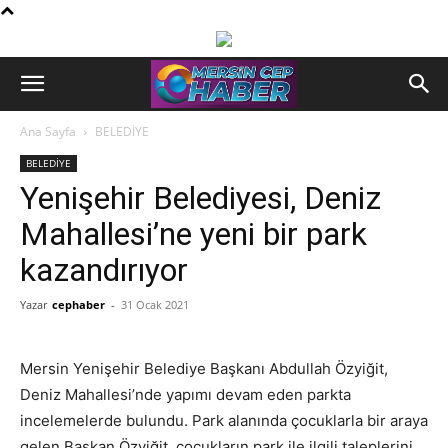
Ana Sayfa
BELEDİYE
BELEDİYE
Yenişehir Belediyesi, Deniz
Mahallesi’ne yeni bir park
kazandırıyor
Yazar
cephaber
-
31 Ocak 2021
Mersin Yenişehir Belediye Başkanı Abdullah Özyiğit,
Deniz Mahallesi’nde yapımı devam eden parkta
incelemelerde bulundu. Park alanında çocuklarla bir araya
gelen Başkan Özyiğit, çocukların park ile ilgili taleplerini