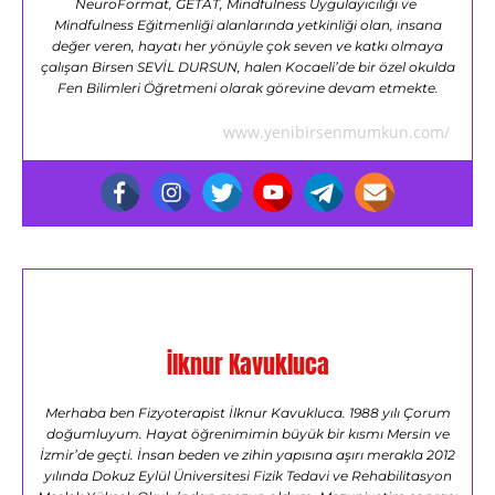
NeuroFormat, GETAT, Mindfulness Uygulayıcılığı ve
Mindfulness Eğitmenliği alanlarında yetkinliği olan, insana
değer veren, hayatı her yönüyle çok seven ve katkı olmaya
çalışan Birsen SEVİL DURSUN, halen Kocaeli’de bir özel okulda
Fen Bilimleri Öğretmeni olarak görevine devam etmekte.
www.yenibirsenmumkun.com/
İlknur Kavukluca
Merhaba ben Fizyoterapist İlknur Kavukluca. 1988 yılı Çorum
doğumluyum. Hayat öğrenimimin büyük bir kısmı Mersin ve
İzmir’de geçti. İnsan beden ve zihin yapısına aşırı merakla 2012
yılında Dokuz Eylül Üniversitesi Fizik Tedavi ve Rehabilitasyon