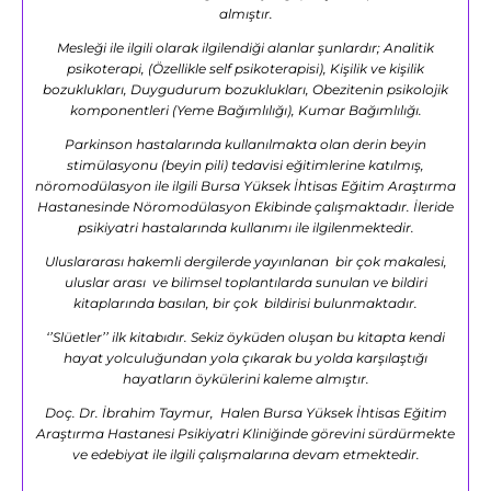
almıştır.
Mesleği ile ilgili olarak ilgilendiği alanlar şunlardır; Analitik
psikoterapi, (Özellikle self psikoterapisi), Kişilik ve kişilik
bozuklukları, Duygudurum bozuklukları, Obezitenin psikolojik
komponentleri (Yeme Bağımlılığı), Kumar Bağımlılığı.
Parkinson hastalarında kullanılmakta olan derin beyin
stimülasyonu (beyin pili) tedavisi eğitimlerine katılmış,
nöromodülasyon ile ilgili Bursa Yüksek İhtisas Eğitim Araştırma
Hastanesinde Nöromodülasyon Ekibinde çalışmaktadır. İleride
psikiyatri hastalarında kullanımı ile ilgilenmektedir.
Uluslararası hakemli dergilerde yayınlanan bir çok makalesi,
uluslar arası ve bilimsel toplantılarda sunulan ve bildiri
kitaplarında basılan, bir çok bildirisi bulunmaktadır.
‘’Slüetler’’ ilk kitabıdır. Sekiz öyküden oluşan bu kitapta kendi
hayat yolculuğundan yola çıkarak bu yolda karşılaştığı
hayatların öykülerini kaleme almıştır.
Doç. Dr. İbrahim Taymur, Halen Bursa Yüksek İhtisas Eğitim
Araştırma Hastanesi Psikiyatri Kliniğinde görevini sürdürmekte
ve edebiyat ile ilgili çalışmalarına devam etmektedir.