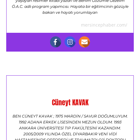
yaşayan resimler kitabi yazarı ve Benim Gözümle Gezelim
Ö.A.C. adlı program yapımcısı. Hayata bir eğitimcinin gözüyle
bakan ve hayatı yorumlayan
mersincephaber.com/
Cüneyt KAVAK
BEN CÜNEYT KAVAK ; 1975 MARDİN / SAVUR DOĞUMLUYUM.
1992 ADANA ERKEK LİSESİNDEN MEZUN OLDUM. 1993
ANKARA ÜNİVERSİTESİ TIP FAKÜLTESİNİ KAZANDIM.
2005/2009 YILINDA ÖZEL DİYARBAKIR VENİ VİDİ
HASTANESİNDE ORTOPEDİ VE TRAVMATOLOJİ DOKTORU