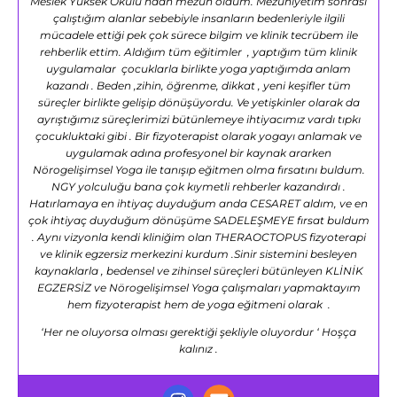
Meslek Yüksek Okulu’ndan mezun oldum. Mezuniyetim sonrası
çalıştığım alanlar sebebiyle insanların bedenleriyle ilgili
mücadele ettiği pek çok sürece bilgim ve klinik tecrübem ile
rehberlik ettim. Aldığım tüm eğitimler , yaptığım tüm klinik
uygulamalar çocuklarla birlikte yoga yaptığımda anlam
kazandı . Beden ,zihin, öğrenme, dikkat , yeni keşifler tüm
süreçler birlikte gelişip dönüşüyordu. Ve yetişkinler olarak da
ayrıştığımız süreçlerimizi bütünlemeye ihtiyacımız vardı tıpkı
çocukluktaki gibi . Bir fizyoterapist olarak yogayı anlamak ve
uygulamak adına profesyonel bir kaynak ararken
Nörogelişimsel Yoga ile tanışıp eğitmen olma fırsatını buldum.
NGY yolculuğu bana çok kıymetli rehberler kazandırdı .
Hatırlamaya en ihtiyaç duyduğum anda CESARET aldım, ve en
çok ihtiyaç duyduğum dönüşüme SADELEŞMEYE fırsat buldum
. Aynı vizyonla kendi kliniğim olan THERAOCTOPUS fizyoterapi
ve klinik egzersiz merkezini kurdum .Sinir sistemini besleyen
kaynaklarla , bedensel ve zihinsel süreçleri bütünleyen KLİNİK
EGZERSİZ ve Nörogelişimsel Yoga çalışmaları yapmaktayım
hem fizyoterapist hem de yoga eğitmeni olarak .
‘Her ne oluyorsa olması gerektiği şekliyle oluyordur ‘ Hoşça
kalınız .