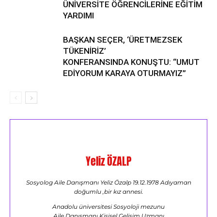
ÜNİVERSİTE ÖĞRENCİLERİNE EĞİTİM
YARDIMI
BAŞKAN SEÇER, ‘ÜRETMEZSEK
TÜKENİRİZ’
KONFERANSINDA KONUŞTU: “UMUT
EDİYORUM KARAYA OTURMAYIZ”
Yeliz ÖZALP
Sosyolog Aile Danışmanı Yeliz Özalp 19.12.1978 Adıyaman
doğumlu ,bir kız annesi.
Anadolu üniversitesi Sosyoloji mezunu
Aile Danışmanı,Kişisel Gelişim Uzmanı