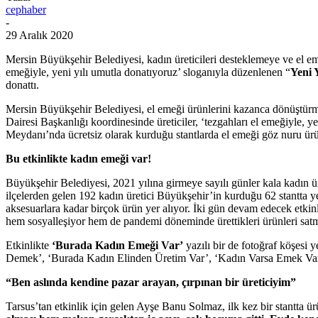
cephaber
-
29 Aralık 2020
Mersin Büyükşehir Belediyesi, kadın üreticileri desteklemeye ve el em
emeğiyle, yeni yılı umutla donatıyoruz’ sloganıyla düzenlenen “
Yeni Y
donattı.
Mersin Büyükşehir Belediyesi, el emeği ürünlerini kazanca dönüştürm
Dairesi Başkanlığı koordinesinde üreticiler, ‘tezgahları el emeğiyle, y
Meydanı’nda ücretsiz olarak kurduğu stantlarda el emeği göz nuru ürünl
Bu etkinlikte kadın emeği var!
Büyükşehir Belediyesi, 2021 yılına girmeye sayılı günler kala kadın
ilçelerden gelen 192 kadın üretici Büyükşehir’in kurduğu 62 stantta ye
aksesuarlara kadar birçok ürün yer alıyor. İki gün devam edecek etkinl
hem sosyalleşiyor hem de pandemi döneminde ürettikleri ürünleri sat
Etkinlikte
‘Burada Kadın Emeği Var’
yazılı bir de fotoğraf köşes
Demek’, ‘Burada Kadın Elinden Üretim Var’, ‘Kadın Varsa Emek Var’,
“Ben aslında kendine pazar arayan, çırpınan bir üreticiyim”
Tarsus’tan etkinlik için gelen Ayşe Banu Solmaz, ilk kez bir stantta 