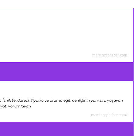
mersincephaber.com
 İznik te idareci. Tiyatro ve drama eğitmenliğinin yanı sıra yaşayan
hayatı yorumlayan
mersincephaber.com/