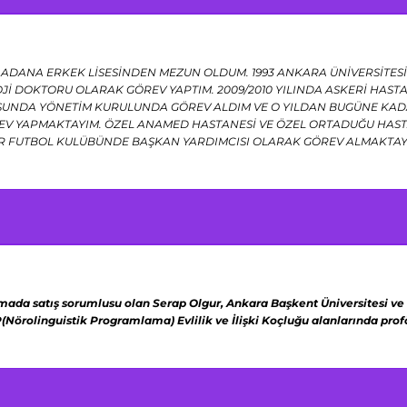
 ADANA ERKEK LİSESİNDEN MEZUN OLDUM. 1993 ANKARA ÜNİVERSİTESİ 
Jİ DOKTORU OLARAK GÖREV YAPTIM. 2009/2010 YILINDA ASKERİ HAS
UNDA YÖNETİM KURULUNDA GÖREV ALDIM VE O YILDAN BUGÜNE KADA
 YAPMAKTAYIM. ÖZEL ANAMED HASTANESİ VE ÖZEL ORTADUĞU HASTA
R FUTBOL KULÜBÜNDE BAŞKAN YARDIMCISI OLARAK GÖREV ALMAKTA
rmada satış sorumlusu olan Serap Olgur,
Ankara Başkent Üniversitesi ve
(Nörolinguistik Programlama)
Evlilik ve İlişki Koçluğu alanlarında pr