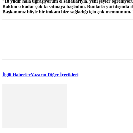
“
18 yıldır hala uğraşıyorum el sanatlarıyla, yeni şeyler öğreniy
Baktım o kadar çok ki satmaya başladım. Bunlarla yurtdışında 
Başkanımız böyle bir imkanı bize sağladığı için çok memnunum. Bö
WhatsApp
Facebook
Twitter
İlgili Haberler
Yazarın Diğer İçerikleri