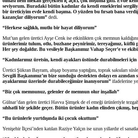
olması hem mekan gerçekten iç açıcı, çok hoşuma gitti. Evde ken
seviyorum. Buradaki bütün kadınlar da kendi emeklerini sergiliy
bir üreticiyim evde kendi başıma. O yüzden bu fırsatı bana verdi
kazançlar diliyorum”
dedi.
“Herkese sağlıklı, mutlu bir hayat diliyorum”
Mut’tan gelen üretici Ayşe Cenk ise etkinlikten çok memnun kaldığını
ürünlerimiz tulum, otlu, buzhane peynirimiz, tereyağımız, küflü
Her şey doğaldır. Bu vesileyle Başkanımız Vahap Seçer’e ve ekibi
“Kadınlarımız üretsin, kendi ayakları üstünde durabilmeleri için
Üretici Şükran Bayram, ahşap boyama yaptığını, toprak saksıları süsled
Sevgili Başkanımız’ın bize sunduğu destekten dolayı en azından 
ayaklarımız üzerinde durabileceğimize inanıyorum”
ifadelerine ye
“Biz çok memnunuz, gelenler de memnun olur inşallah”
Gülnar’dan gelen üretici Havva Şimşek de el emeği ürünleriyle tezgahı
sıhhatli bir şekilde geçer. Bütün ürünler kadın elinden çıkmış, 
“Bu ürünlerle yurtdışında iki çocuk okuttum”
Yenişehir İlçesi’nden katılan Raziye Yalçın ise uzun yıllardır el sanat