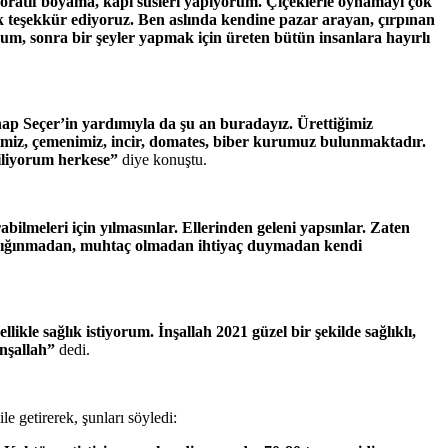
oratif boyama, kapı süsleri yapıyorum. Çiçeklerle oynamayı çok
k teşekkür ediyoruz. Ben aslında kendine pazar arayan, çırpınan
rum, sonra bir şeyler yapmak için üreten bütün insanlara hayırlı
p Seçer’in yardımıyla da şu an buradayız. Ürettiğimiz
zimiz, çemenimiz, incir, domates, biber kurumuz bulunmaktadır.
diliyorum herkese”
diye konuştu.
ilmeleri için yılmasınlar. Ellerinden geleni yapsınlar. Zaten
ye sığınmadan, muhtaç olmadan ihtiyaç duymadan kendi
ellikle sağlık istiyorum. İnşallah 2021 güzel bir şekilde sağlıklı,
inşallah”
dedi.
e getirerek, şunları söyledi: