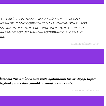
TIP FAKÜLTESİNİ KAZANDIM. 2005/2009 YILINDA ÖZEL
TANESİNDE VATANİ GÖREVİMİ TAMAMLADIKTAN SONRA 2010
R ORADA HEM YÖNETİM KURULUNDA, YÖNETİCİ VE AYNI
NESİNDE BOY UZATMA+MİKROCERRAHİ GİBİ ÖZELLİKLİ
YIM…
mersincephaber.com/
İstanbul Rumeli Üniversitesinde eğitimlerini tamamlayıp,
Yaşam
ofösyönel olarak danışmanlık hizmeti vermektedir.
mersincephaber.com