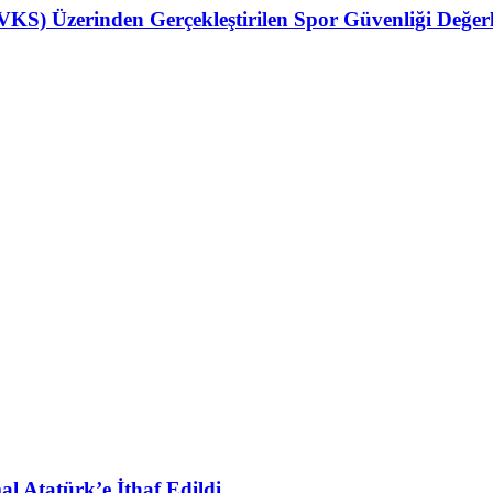
(VKS) Üzerinden Gerçekleştirilen Spor Güvenliği Değer
l Atatürk’e İthaf Edildi