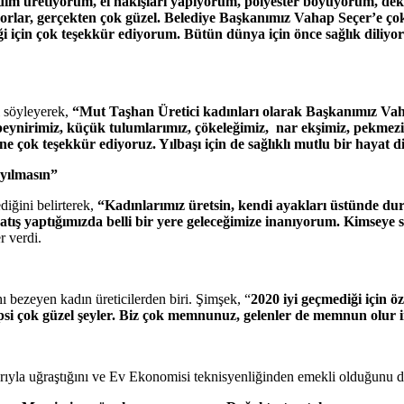
dim üretiyorum, el nakışları yapıyorum, polyester boyuyorum, dek
orlar, gerçekten çok güzel. Belediye Başkanımız Vahap Seçer’e ço
ği için çok teşekkür ediyorum. Bütün dünya için önce sağlık diliyo
 söyleyerek,
“Mut Taşhan Üretici kadınları olarak Başkanımız Vaha
 peynirimiz, küçük tulumlarımız, çökeleğimiz, nar ekşimiz, pekme
ne çok teşekkür ediyoruz. Yılbaşı için de sağlıklı mutlu bir hayat 
 yılmasın”
iğini belirterek,
“Kadınlarımız üretsin, kendi ayakları üstünde durab
satış yaptığımızda belli bir yere geleceğimize inanıyorum. Kimse
r verdi.
 bezeyen kadın üreticilerden biri. Şimşek, “
2020 iyi geçmediği için öz
hepsi çok güzel şeyler. Biz çok memnunuz, gelenler de memnun olur 
larıyla uğraştığını ve Ev Ekonomisi teknisyenliğinden emekli olduğunu dil