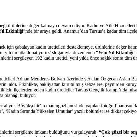
eği ürünlerine değer katmaya devam ediyor. Kadın ve Aile Hizmetleri Da
ıl Etkinliği
”nde bir araya geldi. Anamur’dan Tarsus’a kadar tüm ilçeler
ek için çabalayan kadın üreticileri desteklemeye, ürünlerine değer ka
eni yılı umutla donatıyoruz’ sloganıyla düzenlenen “
Yeni Yıl Etkinliği
”
erini sergileyen 192 kadın üretici, yeni yılda önce sağlık sonra tüm üre
 üreticileri Adnan Menderes Bulvarı üzerinde yer alan Özgecan Aslan Ba
rini aldı. Etkinlikte, bakliyattan kurutulmuş sebzelere, peynirden kuruye
ik için ilçelerden gelen kadın üreticiler Tarsus Gençlik Kampı’nda misaf
ma olanağı buluyor.
i yer alıyor. Büyükşehir’in marangozhanesinde yapılan fotoğraf panos
 ‘Kadın Sırtında Yükselen Umutlar’ yazılı bölümler ise dikkat çekiyo
ürünlerini sergileme imkanı bulduğunu vurgulayarak,
“Çok güzel bir or