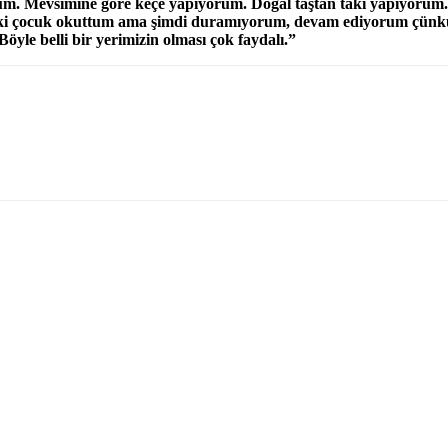
orum. Mevsimine göre keçe yapıyorum. Doğal taştan takı yapıyorum.
iki çocuk okuttum ama şimdi duramıyorum, devam ediyorum çünkü 
yle belli bir yerimizin olması çok faydalı.”