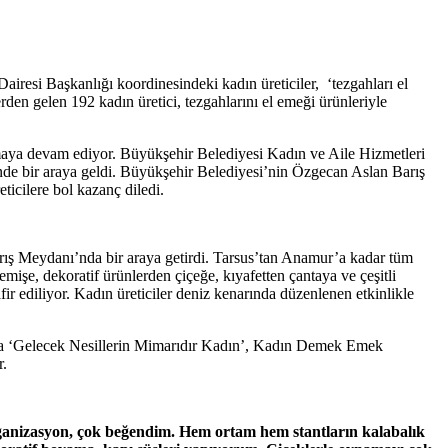
iresi Başkanlığı koordinesindeki kadın üreticiler, ‘tezgahları el
den gelen 192 kadın üretici, tezgahlarını el emeği ürünleriyle
tmaya devam ediyor. Büyükşehir Belediyesi Kadın ve Aile Hizmetleri
nde bir araya geldi. Büyükşehir Belediyesi’nin Özgecan Aslan Barış
ticilere bol kazanç diledi.
rış Meydanı’nda bir araya getirdi. Tarsus’tan Anamur’a kadar tüm
mişe, dekoratif ürünlerden çiçeğe, kıyafetten çantaya ve çeşitli
ir ediliyor. Kadın üreticiler deniz kenarında düzenlenen etkinlikle
unda ‘Gelecek Nesillerin Mimarıdır Kadın’, Kadın Demek Emek
r.
ganizasyon, çok beğendim. Hem ortam hem stantların kalabalık