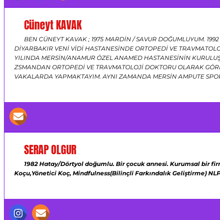
Cüneyt KAVAK
BEN CÜNEYT KAVAK ; 1975 MARDİN / SAVUR DOĞUMLUYUM. 1992
DİYARBAKIR VENİ VİDİ HASTANESİNDE ORTOPEDİ VE TRAVMATOLO
YILINDA MERSİN/ANAMUR ÖZEL ANAMED HASTANESİNİN KURULUŞ
ZSMANDAN ORTOPEDİ VE TRAVMATOLOJİ DOKTORU OLARAK GÖREV
VAKALARDA YAPMAKTAYIM. AYNI ZAMANDA MERSİN AMPUTE SPO
SERAP OLGUR
1982 Hatay/Dörtyol doğumlu.
Bir çocuk annesi.
Kurumsal bir fi
Koçu,Yönetici Koç,
Mindfulness(Bilinçli Farkındalık Geliştirme)
NLP