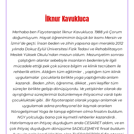
İlknur Kavukluca
Merhaba ben Fizyoterapist İlknur Kavukluca. 1988 yılı Çorum
doğumluyum. Hayat öğrenimimin büyük bir kısmı Mersin ve
İzmir’de geçti. İnsan beden ve zihin yapısına aşırı merakla 2012
yılında Dokuz Eylül Üniversitesi Fizik Tedavi ve Rehabilitasyon
Meslek Yüksek Okulu’ndan mezun oldum. Mezuniyetim sonrası
çalıştığım alanlar sebebiyle insanların bedenleriyle ilgili
mücadele ettiği pek çok sürece bilgim ve klinik tecrübem ile
rehberlik ettim. Aldığım tüm eğitimler , yaptığım tüm klinik
uygulamalar çocuklarla birlikte yoga yaptığımda anlam
kazandı . Beden ,zihin, öğrenme, dikkat , yeni keşifler tüm
süreçler birlikte gelişip dönüşüyordu. Ve yetişkinler olarak da
ayrıştığımız süreçlerimizi bütünlemeye ihtiyacımız vardı tıpkı
çocukluktaki gibi . Bir fizyoterapist olarak yogayı anlamak ve
uygulamak adına profesyonel bir kaynak ararken
Nörogelişimsel Yoga ile tanışıp eğitmen olma fırsatını buldum.
NGY yolculuğu bana çok kıymetli rehberler kazandırdı .
Hatırlamaya en ihtiyaç duyduğum anda CESARET aldım, ve en
çok ihtiyaç duyduğum dönüşüme SADELEŞMEYE fırsat buldum