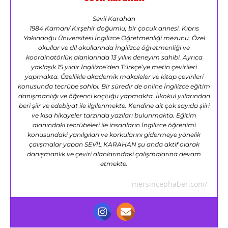
Sevil Karahan
1984 Kaman/ Kırşehir doğumlu, bir çocuk annesi. Kıbrıs
Yakındoğu Üniversitesi İngilizce Öğretmenliği mezunu. Özel
okullar ve dil okullarında İngilizce öğretmenliği ve
koordinatörlük alanlarında 13 yıllık deneyim sahibi. Ayrıca
yaklaşık 15 yıldır İngilizce’den Türkçe’ye metin çevirileri
yapmakta. Özellikle akademik makaleler ve kitap çevirileri
konusunda tecrübe sahibi. Bir süredir de online İngilizce eğitim
danışmanlığı ve öğrenci koçluğu yapmakta. İlkokul yıllarından
beri şiir ve edebiyat ile ilgilenmekte. Kendine ait çok sayıda şiiri
ve kısa hikayeler tarzında yazıları bulunmakta. Eğitim
alanındaki tecrübeleri ile insanların İngilizce öğrenimi
konusundaki yanılgıları ve korkularını gidermeye yönelik
çalışmalar yapan SEVİL KARAHAN şu anda aktif olarak
danışmanlık ve çeviri alanlarındaki çalışmalarına devam
etmekte.
mersincephaber.com/