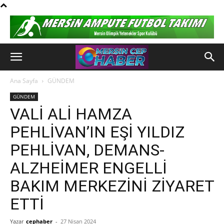
Ana Sayfa
GÜNDEM
GÜNDEM
VALİ ALİ HAMZA
PEHLİVAN’IN EŞİ YILDIZ
PEHLİVAN, DEMANS-
ALZHEİMER ENGELLİ
BAKIM MERKEZİNİ ZİYARET
ETTİ
Yazar
cephaber
-
27 Nisan 2024