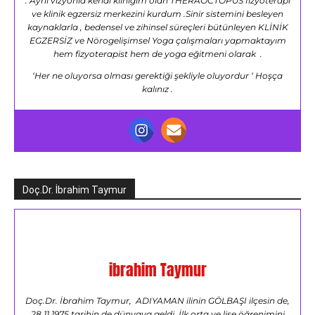
. Aynı vizyonla kendi kliniğim olan THERAOCTOPUS fizyoterapi
ve klinik egzersiz merkezini kurdum .Sinir sistemini besleyen
kaynaklarla , bedensel ve zihinsel süreçleri bütünleyen KLİNİK
EGZERSİZ ve Nörogelişimsel Yoga çalışmaları yapmaktayım
hem fizyoterapist hem de yoga eğitmeni olarak .
‘Her ne oluyorsa olması gerektiği şekliyle oluyordur ‘ Hoşça
kalınız .
Doç.Dr. İbrahim Taymur
ibrahim Taymur
Doç.Dr. İbrahim Taymur, ADIYAMAN ilinin GÖLBAŞI ilçesin de,
28.11.1975 tarihin de dünyaya geldi. İlk orta ve lise öğrenimini