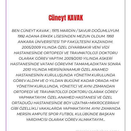
Cüneyt KAVAK
BEN CÜNEYT KAVAK ; 1975 MARDİN / SAVUR DOĞUMLUYUM.
1992 ADANA ERKEK LİSESİNDEN MEZUN OLDUM. 1993
ANKARA ÜNİVERSİTESİ TIP FAKÜLTESİNİ KAZANDIM.
2005/2009 YILINDA ÖZEL DİYARBAKIR VENİ VİDİ
HASTANESİNDE ORTOPEDİ VE TRAVMATOLOJİ DOKTORU
OLARAK GÖREV YAPTIM. 2009/2010 YILINDA ASKERİ
HASTANESİNDE VATANİ GÖREVİMİ TAMAMLADIKTAN SONRA
2010 YILINDA MERSİN/ANAMUR ÖZEL ANAMED
HASTANESİNİN KURULUŞUNDA YÖNETİM KURULUNDA
GÖREV ALDIM VE O YILDAN BUGÜNE KADAR ORADA HEM
YÖNETİM KURULUNDA, YÖNETİCİ VE AYNI ZSMANDAN
ORTOPEDİ VE TRAVMATOLOJİ DOKTORU OLARAK GÖREV
YAPMAKTAYIM. ÖZEL ANAMED HASTANESİ VE ÖZEL
ORTADUĞU HASTANESİNDE BOY UZATMA+MİKROCERRAHİ
GİBİ ÖZELLİKLİ VAKALARDA YAPMAKTAYIM. AYNI ZAMANDA
MERSİN AMPUTE SPOR FUTBOL KULÜBÜNDE BAŞKAN
YARDIMCISI OLARAK GÖREV ALMAKTAYIM…