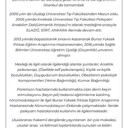
İstanbul da tamamladı.
2000 yılın da Uludağ Üniversitesi Tıp Fakültesinden Mezun oldu.
2005 yılında Kırıkkale Üniversitesi Tıp Fakültesi Psikiyatri
Anabilim Dalı(Uzmanlık ihtisası)’nı alarak mesleğine sırasıyla
ELAZIĞ, SİİRT, ANKARA illerinde devam etti.
2013 yılında başasistanlık sınavını kazanarak Bursa Yüksek
İhtisas Eğitim Araştırma Hastanesinden, 2016 yılında Sağlık
Bilimleri Üniversitesi öğretim Üyeliği (Doçentlik) unvanını
almıştır.
Mesleği ile ilgili olarak ilgilendiği alanlar şunlardır; Analitik
psikoterapi, (Özellikle self psikoterapisi), Kişilik ve kişilik
bozuklukları, Duygudurum bozuklukları, Obezitenin psikolojik
komponentleri (Yeme Bağımlılığı), Kumar Bağımlılığı.
Parkinson hastalarında kullanılmakta olan derin beyin
stimülasyonu (beyin pili) tedavisi eğitimlerine katılmış,
nöromodülasyon ile ilgili Bursa Yüksek İhtisas Eğitim Araştırma
Hastanesinde Nöromodülasyon Ekibinde çalışmaktadır. İleride
psikiyatri hastalarında kullanımı ile ilgilenmektedir.
Uluslararası hakemli dergilerde yayınlanan bir çok makalesi,
uluslar arası ve bilimsel toplantılarda sunulan ve bildiri