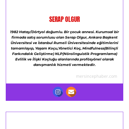
SERAP OLGUR
1982 Hatay/Dörtyol doğumlu.
Bir çocuk annesi.
Kurumsal bir
firmada satış sorumlusu olan Serap Olgur,
Ankara Başkent
Üniversitesi ve
İstanbul Rumeli Üniversitesinde eğitimlerini
tamamlayıp,
Yaşam Koçu,Yönetici Koç,
Mindfulness(Bilinçli
Farkındalık Geliştirme)
NLP(Nörolinguistik Programlama)
Evlilik ve İlişki Koçluğu alanlarında profösyönel olarak
danışmanlık hizmeti vermektedir.
mersincephaber.com