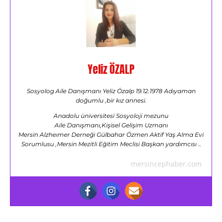
Yeliz ÖZALP
Sosyolog Aile Danışmanı Yeliz Özalp 19.12.1978 Adıyaman
doğumlu ,bir kız annesi.
Anadolu üniversitesi Sosyoloji mezunu
Aile Danışmanı,Kişisel Gelişim Uzmanı
Mersin Alzheımer Derneği Gülbahar Özmen Aktif Yaş Alma Evi
Sorumlusu ,Mersin Mezitli Eğitim Meclisi Başkan yardımcısı ..
mersincephaber.com