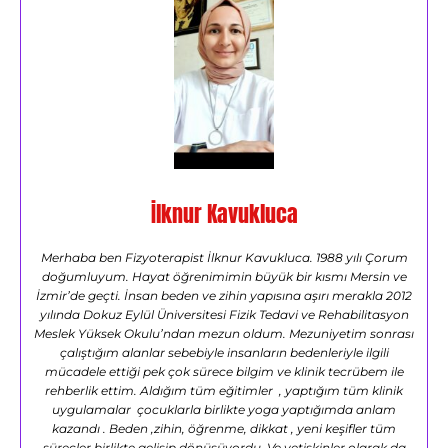
İlknur Kavukluca
Merhaba ben Fizyoterapist İlknur Kavukluca. 1988 yılı Çorum
doğumluyum. Hayat öğrenimimin büyük bir kısmı Mersin ve
İzmir’de geçti. İnsan beden ve zihin yapısına aşırı merakla 2012
yılında Dokuz Eylül Üniversitesi Fizik Tedavi ve Rehabilitasyon
Meslek Yüksek Okulu’ndan mezun oldum. Mezuniyetim sonrası
çalıştığım alanlar sebebiyle insanların bedenleriyle ilgili
mücadele ettiği pek çok sürece bilgim ve klinik tecrübem ile
rehberlik ettim. Aldığım tüm eğitimler , yaptığım tüm klinik
uygulamalar çocuklarla birlikte yoga yaptığımda anlam
kazandı . Beden ,zihin, öğrenme, dikkat , yeni keşifler tüm
süreçler birlikte gelişip dönüşüyordu. Ve yetişkinler olarak da