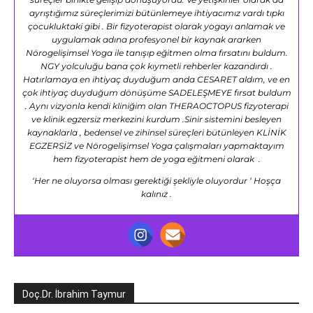
ayrıştığımız süreçlerimizi bütünlemeye ihtiyacımız vardı tıpkı
çocukluktaki gibi . Bir fizyoterapist olarak yogayı anlamak ve
uygulamak adına profesyonel bir kaynak ararken
Nörogelişimsel Yoga ile tanışıp eğitmen olma fırsatını buldum.
NGY yolculuğu bana çok kıymetli rehberler kazandırdı .
Hatırlamaya en ihtiyaç duyduğum anda CESARET aldım, ve en
çok ihtiyaç duyduğum dönüşüme SADELEŞMEYE fırsat buldum
. Aynı vizyonla kendi kliniğim olan THERAOCTOPUS fizyoterapi
ve klinik egzersiz merkezini kurdum .Sinir sistemini besleyen
kaynaklarla , bedensel ve zihinsel süreçleri bütünleyen KLİNİK
EGZERSİZ ve Nörogelişimsel Yoga çalışmaları yapmaktayım
hem fizyoterapist hem de yoga eğitmeni olarak .
‘Her ne oluyorsa olması gerektiği şekliyle oluyordur ‘ Hoşça
kalınız .
Doç.Dr. İbrahim Taymur