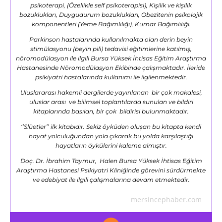
psikoterapi, (Özellikle self psikoterapisi), Kişilik ve kişilik
bozuklukları, Duygudurum bozuklukları, Obezitenin psikolojik
komponentleri (Yeme Bağımlılığı), Kumar Bağımlılığı.
Parkinson hastalarında kullanılmakta olan derin beyin
stimülasyonu (beyin pili) tedavisi eğitimlerine katılmış,
nöromodülasyon ile ilgili Bursa Yüksek İhtisas Eğitim Araştırma
Hastanesinde Nöromodülasyon Ekibinde çalışmaktadır. İleride
psikiyatri hastalarında kullanımı ile ilgilenmektedir.
Uluslararası hakemli dergilerde yayınlanan bir çok makalesi,
uluslar arası ve bilimsel toplantılarda sunulan ve bildiri
kitaplarında basılan, bir çok bildirisi bulunmaktadır.
‘’Slüetler’’ ilk kitabıdır. Sekiz öyküden oluşan bu kitapta kendi
hayat yolculuğundan yola çıkarak bu yolda karşılaştığı
hayatların öykülerini kaleme almıştır.
Doç. Dr. İbrahim Taymur, Halen Bursa Yüksek İhtisas Eğitim
Araştırma Hastanesi Psikiyatri Kliniğinde görevini sürdürmekte
ve edebiyat ile ilgili çalışmalarına devam etmektedir.
mersincephaber.com