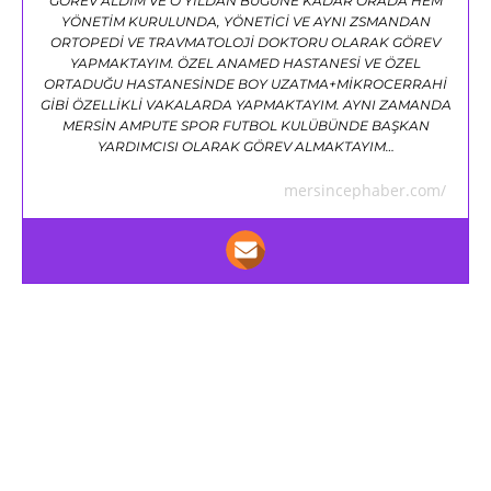
GÖREV ALDIM VE O YILDAN BUGÜNE KADAR ORADA HEM
YÖNETİM KURULUNDA, YÖNETİCİ VE AYNI ZSMANDAN
ORTOPEDİ VE TRAVMATOLOJİ DOKTORU OLARAK GÖREV
YAPMAKTAYIM. ÖZEL ANAMED HASTANESİ VE ÖZEL
ORTADUĞU HASTANESİNDE BOY UZATMA+MİKROCERRAHİ
GİBİ ÖZELLİKLİ VAKALARDA YAPMAKTAYIM. AYNI ZAMANDA
MERSİN AMPUTE SPOR FUTBOL KULÜBÜNDE BAŞKAN
YARDIMCISI OLARAK GÖREV ALMAKTAYIM…
mersincephaber.com/