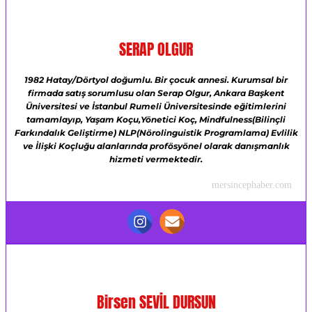
SERAP OLGUR
1982 Hatay/Dörtyol doğumlu.
Bir çocuk annesi.
Kurumsal bir
firmada satış sorumlusu olan Serap Olgur,
Ankara Başkent
Üniversitesi ve
İstanbul Rumeli Üniversitesinde eğitimlerini
tamamlayıp,
Yaşam Koçu,Yönetici Koç,
Mindfulness(Bilinçli
Farkındalık Geliştirme)
NLP(Nörolinguistik Programlama)
Evlilik
ve İlişki Koçluğu alanlarında profösyönel olarak danışmanlık
hizmeti vermektedir.
mersincephaber.com
Birsen SEVİL DURSUN