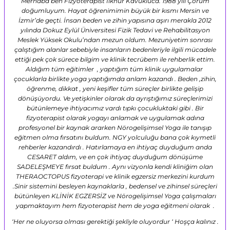
Merhaba ben Fizyoterapist İlknur Kavukluca. 1988 yılı Çorum
doğumluyum. Hayat öğrenimimin büyük bir kısmı Mersin ve
İzmir’de geçti. İnsan beden ve zihin yapısına aşırı merakla 2012
yılında Dokuz Eylül Üniversitesi Fizik Tedavi ve Rehabilitasyon
Meslek Yüksek Okulu’ndan mezun oldum. Mezuniyetim sonrası
çalıştığım alanlar sebebiyle insanların bedenleriyle ilgili mücadele
ettiği pek çok sürece bilgim ve klinik tecrübem ile rehberlik ettim.
Aldığım tüm eğitimler , yaptığım tüm klinik uygulamalar
çocuklarla birlikte yoga yaptığımda anlam kazandı . Beden ,zihin,
öğrenme, dikkat , yeni keşifler tüm süreçler birlikte gelişip
dönüşüyordu. Ve yetişkinler olarak da ayrıştığımız süreçlerimizi
bütünlemeye ihtiyacımız vardı tıpkı çocukluktaki gibi . Bir
fizyoterapist olarak yogayı anlamak ve uygulamak adına
profesyonel bir kaynak ararken Nörogelişimsel Yoga ile tanışıp
eğitmen olma fırsatını buldum. NGY yolculuğu bana çok kıymetli
rehberler kazandırdı . Hatırlamaya en ihtiyaç duyduğum anda
CESARET aldım, ve en çok ihtiyaç duyduğum dönüşüme
SADELEŞMEYE fırsat buldum . Aynı vizyonla kendi kliniğim olan
THERAOCTOPUS fizyoterapi ve klinik egzersiz merkezini kurdum
.Sinir sistemini besleyen kaynaklarla , bedensel ve zihinsel süreçleri
bütünleyen KLİNİK EGZERSİZ ve Nörogelişimsel Yoga çalışmaları
yapmaktayım hem fizyoterapist hem de yoga eğitmeni olarak .
‘Her ne oluyorsa olması gerektiği şekliyle oluyordur ‘ Hoşça kalınız .