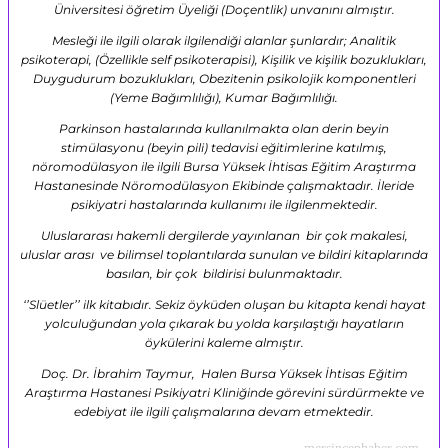
Üniversitesi öğretim Üyeliği (Doçentlik) unvanını almıştır.
Mesleği ile ilgili olarak ilgilendiği alanlar şunlardır; Analitik
psikoterapi, (Özellikle self psikoterapisi), Kişilik ve kişilik bozuklukları,
Duygudurum bozuklukları, Obezitenin psikolojik komponentleri
(Yeme Bağımlılığı), Kumar Bağımlılığı.
Parkinson hastalarında kullanılmakta olan derin beyin
stimülasyonu (beyin pili) tedavisi eğitimlerine katılmış,
nöromodülasyon ile ilgili Bursa Yüksek İhtisas Eğitim Araştırma
Hastanesinde Nöromodülasyon Ekibinde çalışmaktadır. İleride
psikiyatri hastalarında kullanımı ile ilgilenmektedir.
Uluslararası hakemli dergilerde yayınlanan bir çok makalesi,
uluslar arası ve bilimsel toplantılarda sunulan ve bildiri kitaplarında
basılan, bir çok bildirisi bulunmaktadır.
‘’Slüetler’’ ilk kitabıdır. Sekiz öyküden oluşan bu kitapta kendi hayat
yolculuğundan yola çıkarak bu yolda karşılaştığı hayatların
öykülerini kaleme almıştır.
Doç. Dr. İbrahim Taymur, Halen Bursa Yüksek İhtisas Eğitim
Araştırma Hastanesi Psikiyatri Kliniğinde görevini sürdürmekte ve
edebiyat ile ilgili çalışmalarına devam etmektedir.