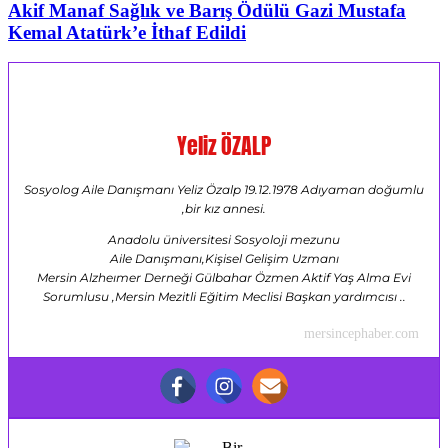
Akif Manaf Sağlık ve Barış Ödülü Gazi Mustafa
Kemal Atatürk’e İthaf Edildi
Yeliz ÖZALP
Sosyolog Aile Danışmanı Yeliz Özalp 19.12.1978 Adıyaman doğumlu
,bir kız annesi.
Anadolu üniversitesi Sosyoloji mezunu
Aile Danışmanı,Kişisel Gelişim Uzmanı
Mersin Alzheımer Derneği Gülbahar Özmen Aktif Yaş Alma Evi
Sorumlusu ,Mersin Mezitli Eğitim Meclisi Başkan yardımcısı ..
mersincephaber.com