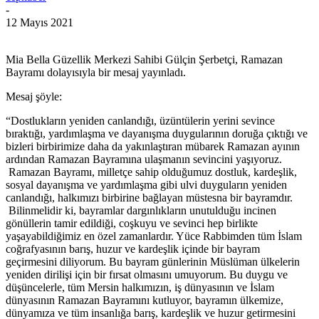
-
12 Mayıs 2021
Mia Bella Güzellik Merkezi Sahibi Gülçin Şerbetçi, Ramazan
Bayramı dolayısıyla bir mesaj yayınladı.
Mesaj şöyle:
“Dostlukların yeniden canlandığı, üzüntülerin yerini sevince
bıraktığı, yardımlaşma ve dayanışma duygularının doruğa çıktığı ve
bizleri birbirimize daha da yakınlaştıran mübarek Ramazan ayının
ardından Ramazan Bayramına ulaşmanın sevincini yaşıyoruz.
Ramazan Bayramı, milletçe sahip olduğumuz dostluk, kardeşlik,
sosyal dayanışma ve yardımlaşma gibi ulvi duyguların yeniden
canlandığı, halkımızı birbirine bağlayan müstesna bir bayramdır.
Bilinmelidir ki, bayramlar dargınlıkların unutulduğu incinen
gönüllerin tamir edildiği, coşkuyu ve sevinci hep birlikte
yaşayabildiğimiz en özel zamanlardır. Yüce Rabbimden tüm İslam
coğrafyasının barış, huzur ve kardeşlik içinde bir bayram
geçirmesini diliyorum. Bu bayram günlerinin Müslüman ülkelerin
yeniden dirilişi için bir fırsat olmasını umuyorum. Bu duygu ve
düşüncelerle, tüm Mersin halkımızın, iş dünyasının ve İslam
dünyasının Ramazan Bayramını kutluyor, bayramın ülkemize,
dünyamıza ve tüm insanlığa barış, kardeşlik ve huzur getirmesini