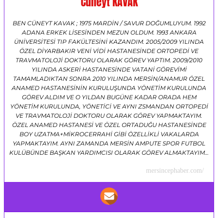
Cüneyt KAVAK
BEN CÜNEYT KAVAK ; 1975 MARDİN / SAVUR DOĞUMLUYUM. 1992
ADANA ERKEK LİSESİNDEN MEZUN OLDUM. 1993 ANKARA
ÜNİVERSİTESİ TIP FAKÜLTESİNİ KAZANDIM. 2005/2009 YILINDA
ÖZEL DİYARBAKIR VENİ VİDİ HASTANESİNDE ORTOPEDİ VE
TRAVMATOLOJİ DOKTORU OLARAK GÖREV YAPTIM. 2009/2010
YILINDA ASKERİ HASTANESİNDE VATANİ GÖREVİMİ
TAMAMLADIKTAN SONRA 2010 YILINDA MERSİN/ANAMUR ÖZEL
ANAMED HASTANESİNİN KURULUŞUNDA YÖNETİM KURULUNDA
GÖREV ALDIM VE O YILDAN BUGÜNE KADAR ORADA HEM
YÖNETİM KURULUNDA, YÖNETİCİ VE AYNI ZSMANDAN ORTOPEDİ
VE TRAVMATOLOJİ DOKTORU OLARAK GÖREV YAPMAKTAYIM.
ÖZEL ANAMED HASTANESİ VE ÖZEL ORTADUĞU HASTANESİNDE
BOY UZATMA+MİKROCERRAHİ GİBİ ÖZELLİKLİ VAKALARDA
YAPMAKTAYIM. AYNI ZAMANDA MERSİN AMPUTE SPOR FUTBOL
KULÜBÜNDE BAŞKAN YARDIMCISI OLARAK GÖREV ALMAKTAYIM…
mersincephaber.com/