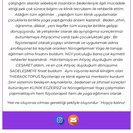
çalıştığım alanlar sebebiyle insanların bedenleriyle ilgili mücadele
ettiği pek çok sürece bilgim ve klinik tecrübem ile rehberlik ettim.
Aldığım tüm eğitimler , yaptığım tüm klinik uygulamalar
çocuklarla birlikte yoga yaptığımda anlam kazandı . Beden ,zihin,
öğrenme, dikkat , yeni keşifler tüm süreçler birlikte gelişip
dönüşüyordu. Ve yetişkinler olarak da ayrıştığımız süreçlerimizi
bütünlemeye ihtiyacımız vardı tıpkı çocukluktaki gibi . Bir
fizyoterapist olarak yogayı anlamak ve uygulamak adına
profesyonel bir kaynak ararken Nörogelişimsel Yoga ile tanışıp
eğitmen olma fırsatını buldum. NGY yolculuğu bana çok kıymetli
rehberler kazandırdı . Hatırlamaya en ihtiyaç duyduğum anda
CESARET aldım, ve en çok ihtiyaç duyduğum dönüşüme
SADELEŞMEYE fırsat buldum . Aynı vizyonla kendi kliniğim olan
THERAOCTOPUS fizyoterapi ve klinik egzersiz merkezini kurdum
.Sinir sistemini besleyen kaynaklarla , bedensel ve zihinsel süreçleri
bütünleyen KLİNİK EGZERSİZ ve Nörogelişimsel Yoga çalışmaları
yapmaktayım hem fizyoterapist hem de yoga eğitmeni olarak .
‘Her ne oluyorsa olması gerektiği şekliyle oluyordur ‘ Hoşça kalınız .