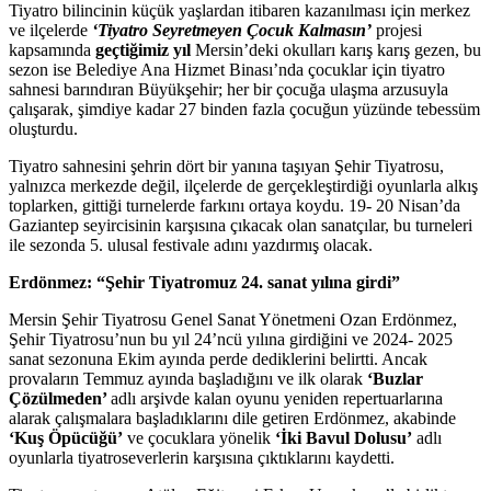
Tiyatro bilincinin küçük yaşlardan itibaren kazanılması için merkez
ve ilçelerde
‘Tiyatro Seyretmeyen Çocuk Kalmasın’
projesi
kapsamında
geçtiğimiz yıl
Mersin’deki okulları karış karış gezen, bu
sezon ise Belediye Ana Hizmet Binası’nda çocuklar için tiyatro
sahnesi barındıran Büyükşehir; her bir çocuğa ulaşma arzusuyla
çalışarak, şimdiye kadar 27 binden fazla çocuğun yüzünde tebessüm
oluşturdu.
Tiyatro sahnesini şehrin dört bir yanına taşıyan Şehir Tiyatrosu,
yalnızca merkezde değil, ilçelerde de gerçekleştirdiği oyunlarla alkış
toplarken, gittiği turnelerde farkını ortaya koydu. 19- 20 Nisan’da
Gaziantep seyircisinin karşısına çıkacak olan sanatçılar, bu turneleri
ile sezonda 5. ulusal festivale adını yazdırmış olacak.
Erdönmez: “Şehir Tiyatromuz 24. sanat yılına girdi”
Mersin Şehir Tiyatrosu Genel Sanat Yönetmeni Ozan Erdönmez,
Şehir Tiyatrosu’nun bu yıl 24’ncü yılına girdiğini ve 2024- 2025
sanat sezonuna Ekim ayında perde dediklerini belirtti. Ancak
provaların Temmuz ayında başladığını ve ilk olarak
‘Buzlar
Çözülmeden’
adlı arşivde kalan oyunu yeniden repertuarlarına
alarak çalışmalara başladıklarını dile getiren Erdönmez, akabinde
‘Kuş Öpücüğü’
ve çocuklara yönelik
‘İki Bavul Dolusu’
adlı
oyunlarla tiyatroseverlerin karşısına çıktıklarını kaydetti.