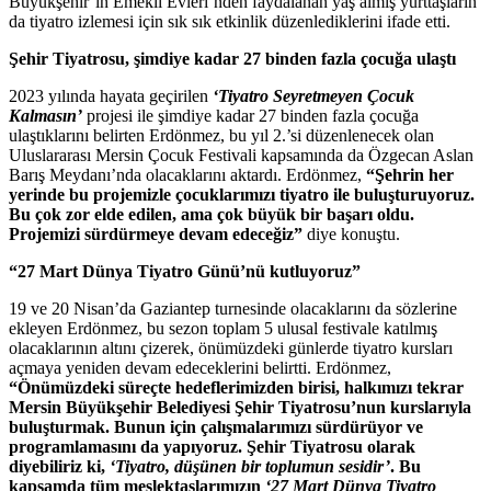
Büyükşehir’in Emekli Evleri’nden faydalanan yaş almış yurttaşların
da tiyatro izlemesi için sık sık etkinlik düzenlediklerini ifade etti.
Şehir Tiyatrosu, şimdiye kadar 27 binden fazla çocuğa ulaştı
2023 yılında hayata geçirilen
‘Tiyatro Seyretmeyen Çocuk
Kalmasın’
projesi ile şimdiye kadar 27 binden fazla çocuğa
ulaştıklarını belirten Erdönmez, bu yıl 2.’si düzenlenecek olan
Uluslararası Mersin Çocuk Festivali kapsamında da Özgecan Aslan
Barış Meydanı’nda olacaklarını aktardı. Erdönmez,
“Şehrin her
yerinde bu projemizle çocuklarımızı tiyatro ile buluşturuyoruz.
Bu çok zor elde edilen, ama çok büyük bir başarı oldu.
Projemizi sürdürmeye devam edeceğiz”
diye konuştu.
“27 Mart Dünya Tiyatro Günü’nü kutluyoruz”
19 ve 20 Nisan’da Gaziantep turnesinde olacaklarını da sözlerine
ekleyen Erdönmez, bu sezon toplam 5 ulusal festivale katılmış
olacaklarının altını çizerek, önümüzdeki günlerde tiyatro kursları
açmaya yeniden devam edeceklerini belirtti. Erdönmez,
“Önümüzdeki süreçte hedeflerimizden birisi, halkımızı tekrar
Mersin Büyükşehir Belediyesi Şehir Tiyatrosu’nun kurslarıyla
buluşturmak. Bunun için çalışmalarımızı sürdürüyor ve
programlamasını da yapıyoruz. Şehir Tiyatrosu olarak
diyebiliriz ki,
‘Tiyatro, düşünen bir toplumun sesidir’
. Bu
kapsamda tüm meslektaşlarımızın
‘27 Mart Dünya Tiyatro