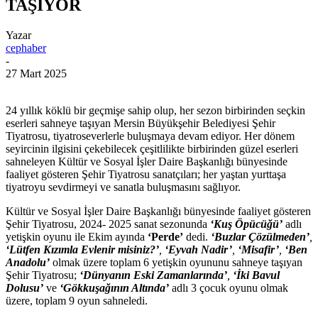
TAŞIYOR
Yazar
cephaber
-
27 Mart 2025
24 yıllık köklü bir geçmişe sahip olup, her sezon birbirinden seçkin
eserleri sahneye taşıyan Mersin Büyükşehir Belediyesi Şehir
Tiyatrosu, tiyatroseverlerle buluşmaya devam ediyor. Her dönem
seyircinin ilgisini çekebilecek çeşitlilikte birbirinden güzel eserleri
sahneleyen Kültür ve Sosyal İşler Daire Başkanlığı bünyesinde
faaliyet gösteren Şehir Tiyatrosu sanatçıları; her yaştan yurttaşa
tiyatroyu sevdirmeyi ve sanatla buluşmasını sağlıyor.
Kültür ve Sosyal İşler Daire Başkanlığı bünyesinde faaliyet gösteren
Şehir Tiyatrosu, 2024- 2025 sanat sezonunda
‘Kuş Öpücüğü’
adlı
yetişkin oyunu ile Ekim ayında
‘Perde’
dedi.
‘Buzlar Çözülmeden’
,
‘Lütfen Kızımla Evlenir misiniz?’
,
‘Eyvah Nadir’
,
‘Misafir’
,
‘Ben
Anadolu’
olmak üzere toplam 6 yetişkin oyununu sahneye taşıyan
Şehir Tiyatrosu;
‘Dünyanın Eski Zamanlarında’
,
‘İki Bavul
Dolusu’
ve
‘Gökkuşağının Altında’
adlı 3 çocuk oyunu olmak
üzere, toplam 9 oyun sahneledi.