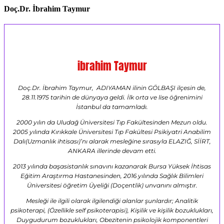
Doç.Dr. İbrahim Taymur
ibrahim Taymur
Doç.Dr. İbrahim Taymur, ADIYAMAN ilinin GÖLBAŞI ilçesin de,
28.11.1975 tarihin de dünyaya geldi. İlk orta ve lise öğrenimini
İstanbul da tamamladı.
2000 yılın da Uludağ Üniversitesi Tıp Fakültesinden Mezun oldu.
2005 yılında Kırıkkale Üniversitesi Tıp Fakültesi Psikiyatri Anabilim
Dalı(Uzmanlık ihtisası)’nı alarak mesleğine sırasıyla ELAZIĞ, SİİRT,
ANKARA illerinde devam etti.
2013 yılında başasistanlık sınavını kazanarak Bursa Yüksek İhtisas
Eğitim Araştırma Hastanesinden, 2016 yılında Sağlık Bilimleri
Üniversitesi öğretim Üyeliği (Doçentlik) unvanını almıştır.
Mesleği ile ilgili olarak ilgilendiği alanlar şunlardır; Analitik
psikoterapi, (Özellikle self psikoterapisi), Kişilik ve kişilik bozuklukları,
Duygudurum bozuklukları, Obezitenin psikolojik komponentleri