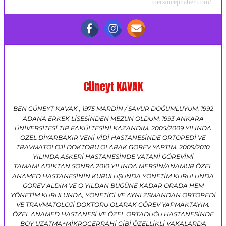
mersincephaber.com/
Cüneyt KAVAK
BEN CÜNEYT KAVAK ; 1975 MARDİN / SAVUR DOĞUMLUYUM. 1992
ADANA ERKEK LİSESİNDEN MEZUN OLDUM. 1993 ANKARA
ÜNİVERSİTESİ TIP FAKÜLTESİNİ KAZANDIM. 2005/2009 YILINDA
ÖZEL DİYARBAKIR VENİ VİDİ HASTANESİNDE ORTOPEDİ VE
TRAVMATOLOJİ DOKTORU OLARAK GÖREV YAPTIM. 2009/2010
YILINDA ASKERİ HASTANESİNDE VATANİ GÖREVİMİ
TAMAMLADIKTAN SONRA 2010 YILINDA MERSİN/ANAMUR ÖZEL
ANAMED HASTANESİNİN KURULUŞUNDA YÖNETİM KURULUNDA
GÖREV ALDIM VE O YILDAN BUGÜNE KADAR ORADA HEM
YÖNETİM KURULUNDA, YÖNETİCİ VE AYNI ZSMANDAN ORTOPEDİ
VE TRAVMATOLOJİ DOKTORU OLARAK GÖREV YAPMAKTAYIM.
ÖZEL ANAMED HASTANESİ VE ÖZEL ORTADUĞU HASTANESİNDE
BOY UZATMA+MİKROCERRAHİ GİBİ ÖZELLİKLİ VAKALARDA