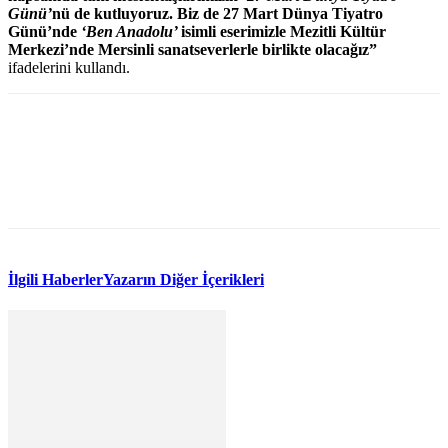
Günü’
nü de kutluyoruz. Biz de 27 Mart Dünya Tiyatro
Günü’nde
‘Ben Anadolu’
isimli eserimizle Mezitli Kültür
Merkezi’nde Mersinli sanatseverlerle birlikte olacağız”
ifadelerini kullandı.
WhatsApp
Facebook
Twitter
İlgili Haberler
Yazarın Diğer İçerikleri