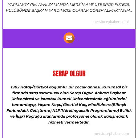
YAPMAKTAYIM. AYNI ZAMANDA MERSİN AMPUTE SPOR FUTBOL
KULÜBÜNDE BAŞKAN YARDIMCISI OLARAK GÖREV ALMAKTAYIM…
mersincephaber.com/
SERAP OLGUR
1982 Hatay/Dörtyol doğumlu.
Bir çocuk annesi.
Kurumsal bir
firmada satış sorumlusu olan Serap Olgur,
Ankara Başkent
Üniversitesi ve
İstanbul Rumeli Üniversitesinde eğitimlerini
tamamlayıp,
Yaşam Koçu,Yönetici Koç,
Mindfulness(Bilinçli
Farkındalık Geliştirme)
NLP(Nörolinguistik Programlama)
Evlilik
ve İlişki Koçluğu alanlarında profösyönel olarak danışmanlık
hizmeti vermektedir.
mersincephaber.com