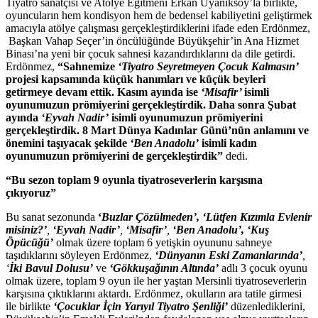
Tiyatro sanatçısı ve Atölye Eğitmeni Erkan Uyanıksoy’la birlikte,
oyuncuların hem kondisyon hem de bedensel kabiliyetini geliştirmek
amacıyla atölye çalışması gerçekleştirdiklerini ifade eden Erdönmez,
Başkan Vahap Seçer’in öncülüğünde Büyükşehir’in Ana Hizmet
Binası’na yeni bir çocuk sahnesi kazandırdıklarını da dile getirdi.
Erdönmez,
“Sahnemize
‘Tiyatro Seyretmeyen Çocuk Kalmasın’
projesi kapsamında küçük hanımları ve küçük beyleri
getirmeye devam ettik. Kasım ayında ise
‘Misafir’
isimli
oyunumuzun prömiyerini gerçekleştirdik. Daha sonra Şubat
ayında
‘Eyvah Nadir’
isimli oyunumuzun prömiyerini
gerçekleştirdik. 8 Mart Dünya Kadınlar Günü’nün anlamını ve
önemini taşıyacak şekilde
‘Ben Anadolu’
isimli kadın
oyunumuzun prömiyerini de gerçekleştirdik”
dedi.
“Bu sezon toplam 9 oyunla tiyatroseverlerin karşısına
çıkıyoruz”
Bu sanat sezonunda
‘
Buzlar Çözülmeden’, ‘Lütfen Kızımla Evlenir
misiniz?’
,
‘Eyvah Nadir’
,
‘Misafir’
,
‘Ben Anadolu’, ‘Kuş
Öpücüğü’
olmak üzere toplam 6 yetişkin oyununu sahneye
taşıdıklarını söyleyen Erdönmez,
‘Dünyanın Eski Zamanlarında’
,
‘
İki Bavul Dolusu’
ve
‘Gökkuşağının Altında’
adlı 3 çocuk oyunu
olmak üzere, toplam 9 oyun ile her yaştan Mersinli tiyatroseverlerin
karşısına çıktıklarını aktardı. Erdönmez, okulların ara tatile girmesi
ile birlikte
‘Çocuklar İçin Yarıyıl Tiyatro Şenliği’
düzenlediklerini,