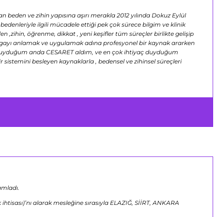
 beden ve zihin yapısına aşırı merakla 2012 yılında Dokuz Eylül
denleriyle ilgili mücadele ettiği pek çok sürece bilgim ve klinik
zihin, öğrenme, dikkat , yeni keşifler tüm süreçler birlikte gelişip
ak yogayı anlamak ve uygulamak adına profesyonel bir kaynak ararken
yaç duyduğum anda CESARET aldım, ve en çok ihtiyaç duyduğum
stemini besleyen kaynaklarla , bedensel ve zihinsel süreçleri
amladı.
k ihtisası)’nı alarak mesleğine sırasıyla ELAZIĞ, SİİRT, ANKARA