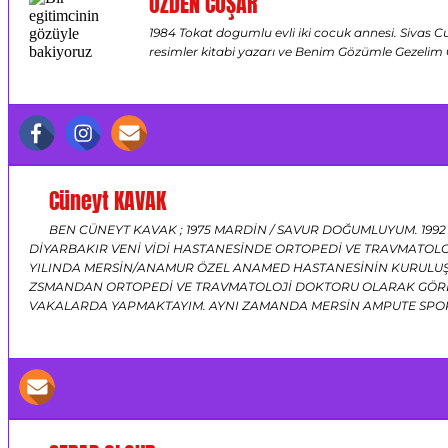
ÖZDEN COŞAR
1984 Tokat dogumlu evli iki cocuk annesi. Sivas C
resimler kitabi yazarı ve Benim Gözümle Gezelim
Cüneyt KAVAK
BEN CÜNEYT KAVAK ; 1975 MARDİN / SAVUR DOĞUMLUYUM. 1992
DİYARBAKIR VENİ VİDİ HASTANESİNDE ORTOPEDİ VE TRAVMATOLO
YILINDA MERSİN/ANAMUR ÖZEL ANAMED HASTANESİNİN KURULUŞ
ZSMANDAN ORTOPEDİ VE TRAVMATOLOJİ DOKTORU OLARAK GÖREV
VAKALARDA YAPMAKTAYIM. AYNI ZAMANDA MERSİN AMPUTE SPO