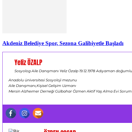
Akdeniz Belediye Spor, Sezona Galibiyetle Başladı
Yeliz ÖZALP
Sosyolog Aile Danışmanı Yeliz Özalp 19.12.1978 Adıyaman doğumlu ,
Anadolu üniversitesi Sosyoloji mezunu
Aile Danışmanı,Kişisel Gelişim Uzmanı
Mersin Alzheımer Derneği Gülbahar Özmen Aktif Yaş Alma Evi Sorumlus