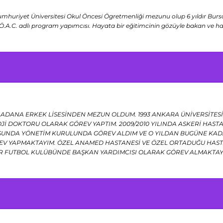
umhuriyet Üniversitesi Okul Öncesi Ögretmenliği mezunu olup 6 yıldır Bursa
 Ö.A.C. adlı program yapımcısı. Hayata bir eğitimcinin gözüyle bakan ve 
 ADANA ERKEK LİSESİNDEN MEZUN OLDUM. 1993 ANKARA ÜNİVERSİTESİ 
Jİ DOKTORU OLARAK GÖREV YAPTIM. 2009/2010 YILINDA ASKERİ HAS
UNDA YÖNETİM KURULUNDA GÖREV ALDIM VE O YILDAN BUGÜNE KADA
 YAPMAKTAYIM. ÖZEL ANAMED HASTANESİ VE ÖZEL ORTADUĞU HASTA
R FUTBOL KULÜBÜNDE BAŞKAN YARDIMCISI OLARAK GÖREV ALMAKTA