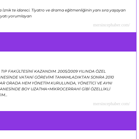
 İznik te idareci. Tiyatro ve drama eğitmenliğinin yanı sıra yaşayan
hayatı yorumlayan
mersincephaber.com/
TIP FAKÜLTESİNİ KAZANDIM. 2005/2009 YILINDA ÖZEL
TANESİNDE VATANİ GÖREVİMİ TAMAMLADIKTAN SONRA 2010
R ORADA HEM YÖNETİM KURULUNDA, YÖNETİCİ VE AYNI
NESİNDE BOY UZATMA+MİKROCERRAHİ GİBİ ÖZELLİKLİ
YIM…
mersincephaber.com/