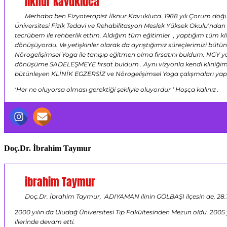
İlknur Kavukluca
Merhaba ben Fizyoterapist İlknur Kavukluca. 1988 yılı Çorum doğu
Üniversitesi Fizik Tedavi ve Rehabilitasyon Meslek Yüksek Okulu’ndan m
tecrübem ile rehberlik ettim. Aldığım tüm eğitimler , yaptığım tüm kli
dönüşüyordu. Ve yetişkinler olarak da ayrıştığımız süreçlerimizi bütü
Nörogelişimsel Yoga ile tanışıp eğitmen olma fırsatını buldum. NGY
dönüşüme SADELEŞMEYE fırsat buldum . Aynı vizyonla kendi kliniğim ol
bütünleyen KLİNİK EGZERSİZ ve Nörogelişimsel Yoga çalışmaları ya
‘Her ne oluyorsa olması gerektiği şekliyle oluyordur ‘ Hoşça kalınız .
Doç.Dr. İbrahim Taymur
ibrahim Taymur
Doç.Dr. İbrahim Taymur, ADIYAMAN ilinin GÖLBAŞI ilçesin de, 28.11.
2000 yılın da Uludağ Üniversitesi Tıp Fakültesinden Mezun oldu. 2005 y
illerinde devam etti.