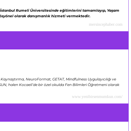
İstanbul Rumeli Üniversitesinde eğitimlerini tamamlayıp,
Yaşam
ofösyönel olarak danışmanlık hizmeti vermektedir.
mersincephaber.com
ve Kaynaştırma, NeuroFormat, GETAT, Mindfulness Uygulayıcılığı ve
SUN, halen Kocaeli’de bir özel okulda Fen Bilimleri Öğretmeni olarak
www.yenibirsenmumkun.com/