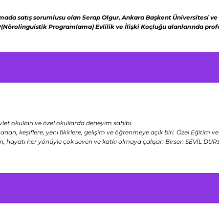
rmada satış sorumlusu olan Serap Olgur,
Ankara Başkent Üniversitesi ve
(Nörolinguistik Programlama)
Evlilik ve İlişki Koçluğu alanlarında pr
let okulları ve özel okullarda deneyim sahibi.
 keşiflere, yeni fikirlere, gelişim ve öğrenmeye açık biri. Özel Eğitim 
en, hayatı her yönüyle çok seven ve katkı olmaya çalışan Birsen SEVİL DUR