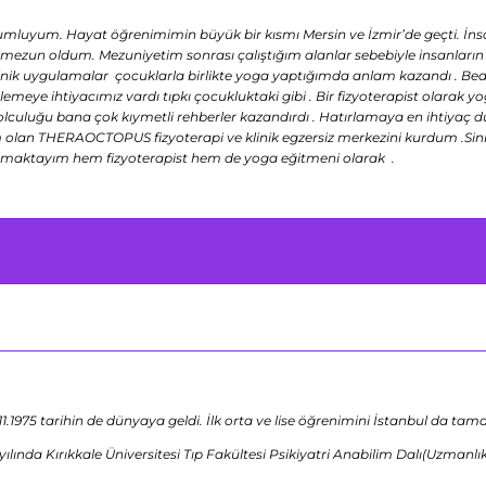
mluyum. Hayat öğrenimimin büyük bir kısmı Mersin ve İzmir’de geçti. İnsan
ezun oldum. Mezuniyetim sonrası çalıştığım alanlar sebebiyle insanların be
nik uygulamalar çocuklarla birlikte yoga yaptığımda anlam kazandı . Beden ,
nlemeye ihtiyacımız vardı tıpkı çocukluktaki gibi . Bir fizyoterapist olar
 yolculuğu bana çok kıymetli rehberler kazandırdı . Hatırlamaya en ihti
an THERAOCTOPUS fizyoterapi ve klinik egzersiz merkezini kurdum .Sinir si
pmaktayım hem fizyoterapist hem de yoga eğitmeni olarak .
1975 tarihin de dünyaya geldi. İlk orta ve lise öğrenimini İstanbul da tam
ılında Kırıkkale Üniversitesi Tıp Fakültesi Psikiyatri Anabilim Dalı(Uzmanlı