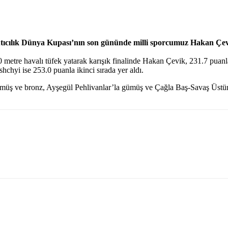
 Atıcılık Dünya Kupası’nın son gününde milli sporcumuz Hakan Çe
0 metre havalı tüfek yatarak karışık finalinde Hakan Çevik, 231.7 pua
shchyi ise 253.0 puanla ikinci sırada yer aldı.
ümüş ve bronz, Ayşegül Pehlivanlar’la gümüş ve Çağla Baş-Savaş Üs