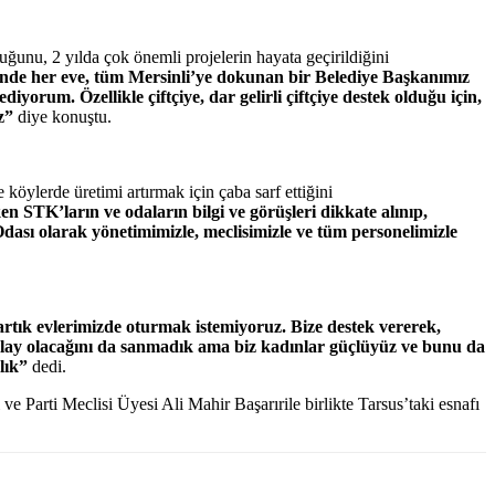
ğunu, 2 yılda çok önemli projelerin hayata geçirildiğini
neminde her eve, tüm Mersinli’ye dokunan bir Belediye Başkanımız
rum. Özellikle çiftçiye, dar gelirli çiftçiye destek olduğu için,
ız”
diye konuştu.
köylerde üretimi artırmak için çaba sarf ettiğini
n STK’ların ve odaların bilgi ve görüşleri dikkate alınıp,
Odası olarak yönetimimizle, meclisimizle ve tüm personelimizle
artık evlerimizde oturmak istemiyoruz. Bize destek vererek,
Kolay olacağını da sanmadık ama biz kadınlar güçlüyüz ve bunu da
ğlık”
dedi.
e Parti Meclisi Üyesi Ali Mahir Başarırile birlikte Tarsus’taki esnafı