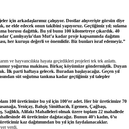
er için arkadaşlarımız çalışıyor. Dostlar alışverişte görsün diye
, ne elde edecek onun takibini yapıyoruz. Geçtiğimiz yıl; sulama
ama borusu dağıttık. Bu yıl bunu 100 kilometreye çıkardık. 40
 kadar Çamlıyayla’dan Mut’a kadar proje kapsamında dağıtım
ı, her kuruşu değerli ve önemlidir. Biz bunları israf edemeyiz.”
rım ve hayvancılıkta hayata geçirdikleri projeleri tek tek anlattı.
 hamur yoğurma makinası. Birkaç köyümüze göndermiştik. Duyan
cak. İlk parti haftaya gelecek. Buradan başlayacağız. Geçen yıl
asından süt soğutma tankına kadar geçtiğimiz yıl talepler
am 100 üreticimize bu yıl için 100’er adet. Her bir üreticimize 70
 Hasanağa, Yeniçay, Bahşiş Simithacılı, Egemen, Çağbaşı,
, Sağlıklı, Alifakı Mahalleleri olmak üzere toplam 22 mahallede
hallesinde 46 üreticimize dağıtacağız. Bunun 40’ı kadın, 6’sı
üreticimiz kaz dağıtımından bu yıl için faydalanacaklar.
 yer verdi.