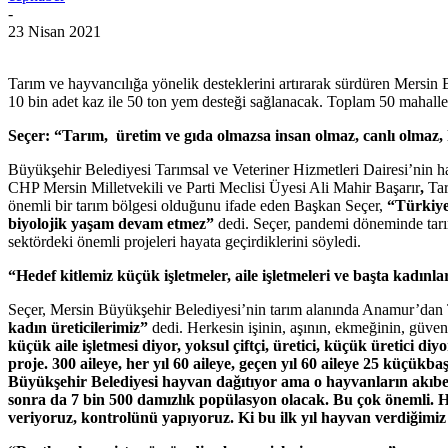
-
23 Nisan 2021
Tarım ve hayvancılığa yönelik desteklerini artırarak sürdüren Mersin
10 bin adet kaz ile 50 ton yem desteği sağlanacak. Toplam 50 mahallede,
Seçer: “Tarım, üretim ve gıda olmazsa insan olmaz, canlı olmaz,
Büyükşehir Belediyesi Tarımsal ve Veteriner Hizmetleri Dairesi’nin 
CHP Mersin Milletvekili ve Parti Meclisi Üyesi Ali Mahir Başarır
,
Tar
önemli bir tarım bölgesi olduğunu ifade eden Başkan Seçer,
“Türkiye
biyolojik yaşam devam etmez”
dedi. Seçer, pandemi döneminde tarı
sektördeki önemli projeleri hayata geçirdiklerini söyledi.
“Hedef kitlemiz küçük işletmeler, aile işletmeleri ve başta kadınla
Seçer, Mersin Büyükşehir Belediyesi’nin tarım alanında Anamur’dan 
kadın üreticilerimiz”
dedi. Herkesin işinin, aşının, ekmeğinin, güven
küçük aile işletmesi diyor, yoksul çiftçi, üretici, küçük üretici d
proje. 300 aileye, her yıl 60 aileye, geçen yıl 60 aileye 25 küçük
Büyükşehir Belediyesi hayvan dağıtıyor ama o hayvanların akıbetin
sonra da 7 bin 500 damızlık popülasyon olacak. Bu çok önemli. Ha
veriyoruz, kontrolünü yapıyoruz. Ki bu ilk yıl hayvan verdiğimiz 