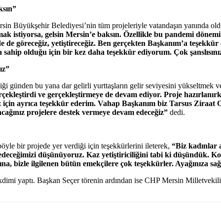
aksın”
sin Büyükşehir Belediyesi’nin tüm projeleriyle vatandaşın yanında oldu
i almak istiyorsa, gelsin Mersin’e baksın. Özellikle bu pandemi dö
 göreceğiz, yetiştireceğiz. Ben gerçekten Başkanım’a teşekkür ediyo
’a sahip olduğu için bir kez daha teşekkür ediyorum. Çok şanslısın
ız”
 günden bu yana dar gelirli yurttaşların gelir seviyesini yükseltmek ve 
çekleştirdi ve gerçekleştirmeye de devam ediyor. Proje hazırlanırke
niz için ayrıca teşekkür ederim. Vahap Başkanım biz Tarsus Ziraat 
pacağınız projelere destek vermeye devam edeceğiz”
dedi.
yle bir projede yer verdiği için teşekkürlerini ileterek,
“Biz kadınlar 
sedeceğimizi düşünüyoruz. Kaz yetiştiriciliğini tabi ki düşündük. 
na, bizle ilgilenen bütün emekçilere çok teşekkürler. Ayağınıza sa
dimi yaptı. Başkan Seçer törenin ardından ise CHP Mersin Milletvekili v