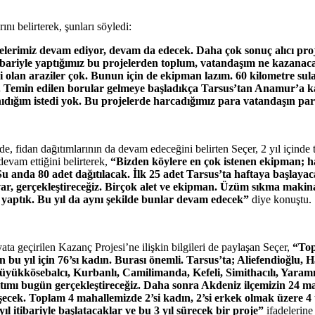
nı belirterek, şunları söyledi:
elerimiz devam ediyor, devam da edecek. Daha çok sonuç alıcı projel
bariyle yaptığımız bu projelerden toplum, vatandaşım ne kazanacak
 olan araziler çok. Bunun için de ekipman lazım. 60 kilometre sul
de. Temin edilen borular gelmeye başladıkça Tarsus’tan Anamur’a
dığım istedi yok. Bu projelerde harcadığımız para vatandaşın paras
e, fidan dağıtımlarının da devam edeceğini belirten Seçer, 2 yıl içinde ta
evam ettiğini belirterek,
“Bizden köylere en çok istenen ekipman;
. Şu anda 80 adet dağıtılacak. İlk 25 adet Tarsus’ta haftaya başlaya
 var, gerçekleştireceğiz. Birçok alet ve ekipman. Üzüm sıkma makin
 yaptık. Bu yıl da aynı şekilde bunlar devam edecek”
diye konuştu.
ata geçirilen Kazanç Projesi’ne ilişkin bilgileri de paylaşan Seçer,
“Topl
n bu yıl için 76’sı kadın. Burası önemli. Tarsus’ta; Aliefendioğlu,
yükkösebalcı, Kurbanlı, Camilimanda, Kefeli, Simithacılı, Yaramış
ğıtımı bugün gerçekleştireceğiz. Daha sonra Akdeniz ilçemizin 24 ma
eşecek. Toplam 4 mahallemizde 2’si kadın, 2’si erkek olmak üzere 4 
l itibariyle başlatacaklar ve bu 3 yıl sürecek bir proje”
ifadelerine