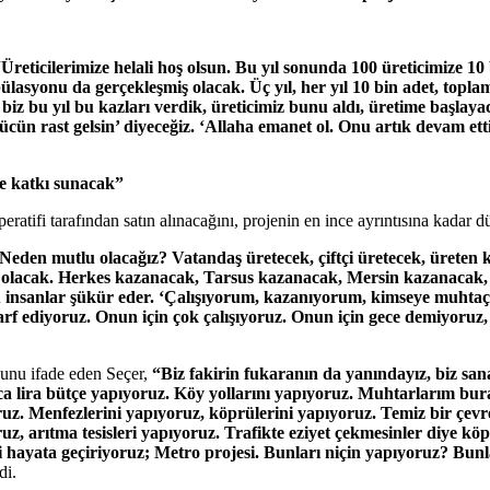
Üreticilerimize helali hoş olsun. Bu yıl sonunda 100 üreticimize 10 
ülasyonu da gerçekleşmiş olacak. Üç yıl, her yıl 10 bin adet, topl
z bu yıl bu kazları verdik, üreticimiz bunu aldı, üretime başlayaca
, gücün rast gelsin’ diyeceğiz. ‘Allaha emanet ol. Onu artık devam et
ye katkı sunacak”
ifi tarafından satın alınacağını, projenin en ince ayrıntısına kadar dü
z. Neden mutlu olacağız? Vatandaş üretecek, çiftçi üretecek, ürete
ş olacak. Herkes kazanacak, Tarsus kazanacak, Mersin kazanacak
çünkü insanlar şükür eder. ‘Çalışıyorum, kazanıyorum, kimseye muh
rf ediyoruz. Onun için çok çalışıyoruz. Onun için gece demiyoruz
ğunu ifade eden Seçer,
“Biz fakirin fukaranın da yanındayız, biz san
rca lira bütçe yapıyoruz. Köy yollarını yapıyoruz. Muhtarlarım bur
oruz. Menfezlerini yapıyoruz, köprülerini yapıyoruz. Temiz bir çevr
uz, arıtma tesisleri yapıyoruz. Trafikte eziyet çekmesinler diye kö
i hayata geçiriyoruz; Metro projesi. Bunları niçin yapıyoruz? Bunl
di.