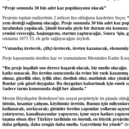
“Proje sonunda 30 bin adet kaz popülasyonu olacak”
Projenin toplam maliyetinin 2 milyon lira olduğunu kaydeden Seçer,
“
yem desteği sağlamış olacağız. Proje sonunda 30 bin adet kaz pop
tarafından yapılacak. Şimdi burada şöyle bir durum söz konusu; bi
yemini vereceğiz, başlangıcını, startını yaptıracağız. Sonra ‘işin
ortalama 1875 TL ek gelir sağlayacağını söyledi.
“Vatandaş üretecek, çiftçi üretecek, üreten kazanacak, ekonomi
Proje kapsamında üretilen kaz ve yumurtaların Mersinden Kadın Kooperat
“Bu proje inşallah son derece başarılı olacak, biz mutlu olacağı
katkı sunacak. Bu üretim sonucunda da evine bir rızık kazanmı
olmaz, güzellik olur, iyilik olur, dostluk olur, mutluluk olur 
Bunlar çok güzel duygular. Bu duyguları kabartmak için emek sa
Sadece tarım konusunda değil her alanda.”
Mersin Büyükşehir Belediyesi’nin sosyal projeleriyle ön planda oldu
tütsün, insanlar çalışsın, köylümüz üretsin. Bunun için milyonla
kullanarak, zorlayarak; gitsinler üretim yapsınlar yollarını açıy
yatırıyoruz, kanalizasyonlar yapıyoruz, içme suyu hatları yapıyor
taşıma olsun diye Türkiye tarihinin en önemli, en büyük projesin
daha gelişmiş, daha zengin daha mutlu. Gayretimiz bu yönde”
de