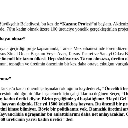
 Büyükşehir Belediyesi, bu kez de
“Kazanç Projesi”
ni başlattı. Akdeni
 76’sı kadın olmak üzere 100 üreticiye yönelik gerçekleştirilen projenin
 hayat olmaz”
hayata geçirdiği proje kapsamında, Tarsus Mezbahanesi’nde tören düze
sus Ziraat Odası Başkanı Veyis Avcı, Tarsus Ticaret ve Sanayi Odası Baş
 önemli bir tarım ülkesi. Hep söylüyoruz. Tarım olmazsa, üretim o
mın, toprağın ve üretimin öneminin bir kez daha ortaya çıktığını vurgu
rımız”
Tarsus’a kadar önemli çalışmaları olduğunu kaydederek,
“Öncelikli hed
cesinin olduğu bir ülke inşa etmek için çalıştıklarına değinen Seçer,
“On
iyor, kadın üretici diyor. Bizim geçtiğimiz yıl başlattığımız ‘Haydi 
baş hayvan dağıttık. Her yıl 1500 küçükbaş hayvan. Bu önemli bir pr
i kimse bilmiyor. Böyle bir politikamız yok. Damızlık üretimi artt
yvancılıkla uğraşanlar bu anlattıklarımı daha net anlayacaklar. On
60 üreticinin yarısı kadın üretici”
dedi.