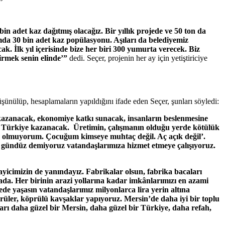
bin adet kaz dağıtmış olacağız. Bir yıllık projede ve 50 ton da
amda 30 bin adet kaz popülasyonu. Aşıları da belediyemiz
k. İlk yıl içerisinde bize her biri 300 yumurta verecek. Biz
tirmek senin elinde’”
dedi. Seçer, projenin her ay için yetiştiriciye
şünülüp, hesaplamaların yapıldığını ifade eden Seçer, şunları söyledi:
n kazanacak, ekonomiye katkı sunacak, insanların beslenmesine
, Türkiye kazanacak. Üretimin, çalışmanın olduğu yerde kötülük
taç olmuyorum. Çocuğum kimseye muhtaç değil. Aç açık değil’.
, gündüz demiyoruz vatandaşlarımıza hizmet etmeye çalışıyoruz.
ayicimizin de yanındayız. Fabrikalar olsun, fabrika bacaları
ada. Her birinin arazi yollarına kadar imkânlarımızı en azami
ede yaşasın vatandaşlarımız milyonlarca lira yerin altına
prüler, köprülü kavşaklar yapıyoruz. Mersin’de daha iyi bir toplu
arı daha güzel bir Mersin, daha güzel bir Türkiye, daha refah,