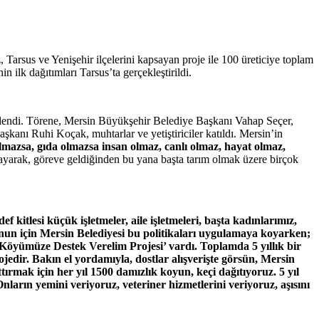
z, Tarsus ve Yenişehir ilçelerini kapsayan proje ile 100 üreticiye toplam
 ilk dağıtımları Tarsus’ta gerçekleştirildi.
nlendi. Törene, Mersin Büyükşehir Belediye Başkanı Vahap Seçer,
kanı Ruhi Koçak, muhtarlar ve yetiştiriciler katıldı. Mersin’in
lmazsa, gıda olmazsa insan olmaz, canlı olmaz, hayat olmaz,
layarak, göreve geldiğinden bu yana başta tarım olmak üzere birçok
ef kitlesi küçük işletmeler, aile işletmeleri, başta kadınlarımız,
un için Mersin Belediyesi bu politikaları uygulamaya koyarken;
Gel Köyümüze Destek Verelim Projesi’ vardı. Toplamda 5 yıllık bir
ojedir. Bakın el yordamıyla, dostlar alışverişte görsün, Mersin
ırmak için her yıl 1500 damızlık koyun, keçi dağıtıyoruz. 5 yıl
ların yemini veriyoruz, veteriner hizmetlerini veriyoruz, aşısını