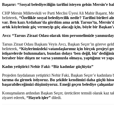
Başarır: “Sosyal belediyeciliğin tarifini isteyen gelsin Mersin’e b
CHP Mersin Milletvekili ve Parti Meclisi Üyesi Ali Mahir Başarır, Mer
belirterek,
“Özellikle sosyal belediyecilik nedir? Tarifini biriler
var. Ben kazı Ardahan’da gördüm ama artık Tarsus’ta, Mersin’de de
artık köylerimiz göç vermeyip göç alacağı için, böyle bir Başkan
Avcı: “Tarsus Ziraat Odası olarak tüm personelimizle yanınızday
Tarsus Ziraat Odası Başkanı Veyis Avcı, Başkan Seçer’in göreve geldiği
belirterek,
“Köylerimizdeki vatandaşlarımız için birçok projeyi ger
istişarelerde bulunmaları, bundan dolayı ‘ben değil, biz’ dediği
beraber bize düşen ne varsa yanınızda olmaya, yaptığınız ve ya
Kadın yetiştirici Nehir Faki: “Biz kadınlar güçlüyüz”
Projeden faydalanan yetiştirici Nehir Faki, Başkan Seçer’e kadınlara bö
tarıma da girmek istiyoruz. Bu şekilde kendimizi daha güçlü his
başarabileceğimizi düşünüyoruz. Emeği geçen belediye çalışanları
Konuşmaların ardından Başkan Seçer, üreticilere temsili olarak kaz tak
ziyaret ederek,
“Hayırlı işler”
diledi.
WhatsApp
Facebook
Twitter