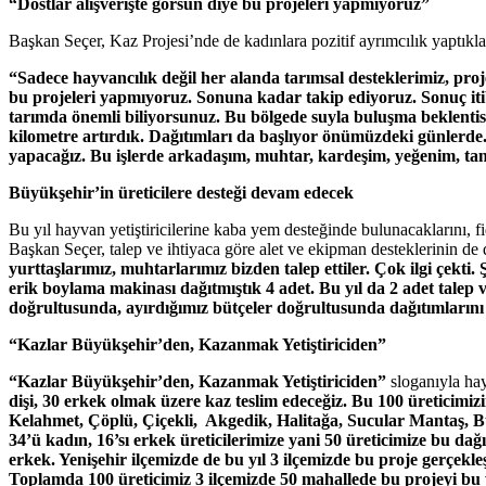
“Dostlar alışverişte görsün diye bu projeleri yapmıyoruz”
Başkan Seçer, Kaz Projesi’nde de kadınlara pozitif ayrımcılık yaptıkları
“Sadece hayvancılık değil her alanda tarımsal desteklerimiz, proj
bu projeleri yapmıyoruz. Sonuna kadar takip ediyoruz. Sonuç iti
tarımda önemli biliyorsunuz. Bu bölgede suyla buluşma beklentisi
kilometre artırdık. Dağıtımları da başlıyor önümüzdeki günler
yapacağız. Bu işlerde arkadaşım, muhtar, kardeşim, yeğenim, tanı
Büyükşehir’in üreticilere desteği devam edecek
Bu yıl hayvan yetiştiricilerine kaba yem desteğinde bulunacaklarını, fid
Başkan Seçer, talep ve ihtiyaca göre alet ve ekipman desteklerinin de d
yurttaşlarımız, muhtarlarımız bizden talep ettiler. Çok ilgi çekti
erik boylama makinası dağıtmıştık 4 adet. Bu yıl da 2 adet talep
doğrultusunda, ayırdığımız bütçeler doğrultusunda dağıtımlarını
“Kazlar Büyükşehir’den, Kazanmak Yetiştiriciden”
“Kazlar Büyükşehir’den, Kazanmak Yetiştiriciden”
sloganıyla hay
dişi, 30 erkek olmak üzere kaz teslim edeceğiz. Bu 100 üreticimizi
Kelahmet, Çöplü, Çiçekli, Akgedik, Halitağa, Sucular Mantaş, Bü
34’ü kadın, 16’sı erkek üreticilerimize yani 50 üreticimize bu da
erkek. Yenişehir ilçemizde de bu yıl 3 ilçemizde bu proje gerçekl
Toplamda 100 üreticimiz 3 ilçemizde 50 mahallede bu projeyi bu yı