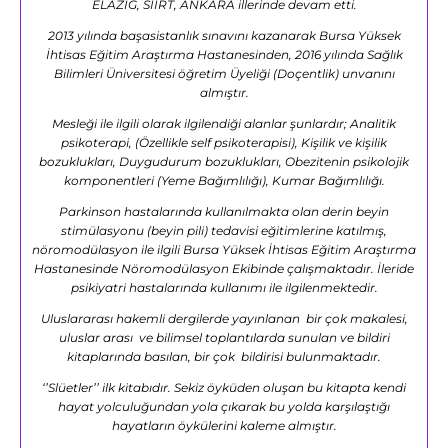
ELAZIĞ, SİİRT, ANKARA illerinde devam etti.
2013 yılında başasistanlık sınavını kazanarak Bursa Yüksek
İhtisas Eğitim Araştırma Hastanesinden, 2016 yılında Sağlık
Bilimleri Üniversitesi öğretim Üyeliği (Doçentlik) unvanını
almıştır.
Mesleği ile ilgili olarak ilgilendiği alanlar şunlardır; Analitik
psikoterapi, (Özellikle self psikoterapisi), Kişilik ve kişilik
bozuklukları, Duygudurum bozuklukları, Obezitenin psikolojik
komponentleri (Yeme Bağımlılığı), Kumar Bağımlılığı.
Parkinson hastalarında kullanılmakta olan derin beyin
stimülasyonu (beyin pili) tedavisi eğitimlerine katılmış,
nöromodülasyon ile ilgili Bursa Yüksek İhtisas Eğitim Araştırma
Hastanesinde Nöromodülasyon Ekibinde çalışmaktadır. İleride
psikiyatri hastalarında kullanımı ile ilgilenmektedir.
Uluslararası hakemli dergilerde yayınlanan bir çok makalesi,
uluslar arası ve bilimsel toplantılarda sunulan ve bildiri
kitaplarında basılan, bir çok bildirisi bulunmaktadır.
‘’Slüetler’’ ilk kitabıdır. Sekiz öyküden oluşan bu kitapta kendi
hayat yolculuğundan yola çıkarak bu yolda karşılaştığı
hayatların öykülerini kaleme almıştır.