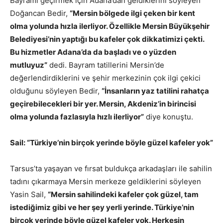
Bayramı geçirmek için Adana’dan geldiklerini söyleyen
Doğancan Bedir,
“Mersin bölgede ilgi çeken bir kent
olma yolunda hızla ilerliyor. Özellikle Mersin Büyükşehir
Belediyesi’nin yaptığı bu kafeler çok dikkatimizi çekti.
Bu hizmetler Adana’da da başladı ve o yüzden
mutluyuz”
dedi. Bayram tatillerini Mersin’de
değerlendirdiklerini ve şehir merkezinin çok ilgi çekici
olduğunu söyleyen Bedir,
“İnsanların yaz tatilini rahatça
geçirebilecekleri bir yer. Mersin, Akdeniz’in birincisi
olma yolunda fazlasıyla hızlı ilerliyor”
diye konuştu.
Sail: “Türkiye’nin birçok yerinde böyle güzel kafeler yok”
Tarsus’ta yaşayan ve fırsat buldukça arkadaşları ile sahilin
tadını çıkarmaya Mersin merkeze geldiklerini söyleyen
Yasin Sail,
“Mersin sahilindeki kafeler çok güzel, tam
istediğimiz gibi ve her şey yerli yerinde. Türkiye’nin
birçok yerinde böyle güzel kafeler yok. Herkesin