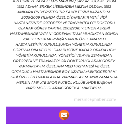
BEN CÜNEYT KAVAK ; 1975 MARDİN / SAVUR DOĞUMLUYUM.
1992 ADANA ERKEK LİSESİNDEN MEZUN OLDUM. 1993
ANKARA ÜNİVERSİTESİ TIP FAKÜLTESİNİ KAZANDIM.
2005/2009 YILINDA ÖZEL DİYARBAKIR VENİ VİDİ
HASTANESİNDE ORTOPEDİ VE TRAVMATOLOJİ DOKTORU
OLARAK GÖREV YAPTIM. 2009/2010 YILINDA ASKERİ
HASTANESİNDE VATANİ GÖREVİMİ TAMAMLADIKTAN SONRA
2010 YILINDA MERSİN/ANAMUR ÖZEL ANAMED
HASTANESİNİN KURULUŞUNDA YÖNETİM KURULUNDA
GÖREV ALDIM VE O YILDAN BUGÜNE KADAR ORADA HEM
YÖNETİM KURULUNDA, YÖNETİCİ VE AYNI ZSMANDAN
ORTOPEDİ VE TRAVMATOLOJİ DOKTORU OLARAK GÖREV
YAPMAKTAYIM. ÖZEL ANAMED HASTANESİ VE ÖZEL
ORTADUĞU HASTANESİNDE BOY UZATMA+MİKROCERRAHİ
GİBİ ÖZELLİKLİ VAKALARDA YAPMAKTAYIM. AYNI ZAMANDA
MERSİN AMPUTE SPOR FUTBOL KULÜBÜNDE BAŞKAN
YARDIMCISI OLARAK GÖREV ALMAKTAYIM…
mersincephaber.com/