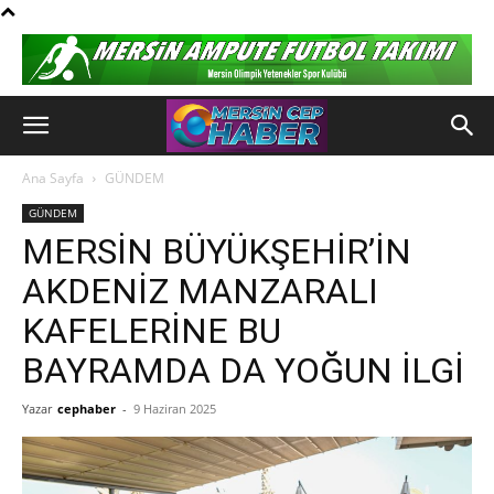
Ana Sayfa
GÜNDEM
GÜNDEM
MERSİN BÜYÜKŞEHİR’İN
AKDENİZ MANZARALI
KAFELERİNE BU
BAYRAMDA DA YOĞUN İLGİ
Yazar
cephaber
-
9 Haziran 2025