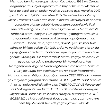
Merhaba ben Fizyoterapist İlknur Kavukluca. 1988 yılı Çorum
doğumluyum. Hayat öğrenimimin büyük bir kısmı Mersin ve
İzmir’de geçti. İnsan beden ve zihin yapısına aşırı merakla 2012
yılında Dokuz Eylül Üniversitesi Fizik Tedavi ve Rehabilitasyon
Meslek Yüksek Okulu’ndan mezun oldum. Mezuniyetim sonrası
çalıştığım alanlar sebebiyle insanların bedenleriyle ilgili
mücadele ettiği pek çok sürece bilgim ve klinik tecrübem ile
rehberlik ettim. Aldığım tüm eğitimler , yaptığım tüm klinik
uygulamalar çocuklarla birlikte yoga yaptığımda anlam
kazandı . Beden ,zihin, öğrenme, dikkat , yeni keşifler tüm
süreçler birlikte gelişip dönüşüyordu. Ve yetişkinler olarak da
ayrıştığımız süreçlerimizi bütünlemeye ihtiyacımız vardı tıpkı
çocukluktaki gibi . Bir fizyoterapist olarak yogayı anlamak ve
uygulamak adına profesyonel bir kaynak ararken
Nörogelişimsel Yoga ile tanışıp eğitmen olma fırsatını buldum.
NGY yolculuğu bana çok kıymetli rehberler kazandırdı .
Hatırlamaya en ihtiyaç duyduğum anda CESARET aldım, ve en
çok ihtiyaç duyduğum dönüşüme SADELEŞMEYE fırsat buldum
. Aynı vizyonla kendi kliniğim olan THERAOCTOPUS fizyoterapi
ve klinik egzersiz merkezini kurdum .Sinir sistemini besleyen
kaynaklarla , bedensel ve zihinsel süreçleri bütünleyen KLİNİK
EGZERSİZ ve Nörogelişimsel Yoga çalışmaları yapmaktayım
hem fizyoterapist hem de yoga eğitmeni olarak .