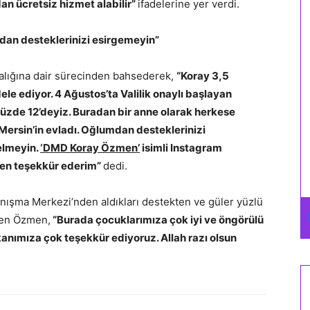
an ücretsiz hizmet alabilir”
ifadelerine yer verdi.
dan desteklerinizi esirgemeyin”
lığına dair sürecinden bahsederek,
“Koray 3,5
le ediyor. 4 Ağustos’ta Valilik onaylı başlayan
zde 12’deyiz. Buradan bir anne olarak herkese
 Mersin’in evladı. Oğlumdan desteklerinizi
elmeyin.
‘DMD Koray Özmen’
isimli Instagram
den teşekkür ederim”
dedi.
nışma Merkezi’nden aldıkları destekten ve güler yüzlü
den Özmen,
“Burada çocuklarımıza çok iyi ve öngörülü
kanımıza çok teşekkür ediyoruz. Allah razı olsun