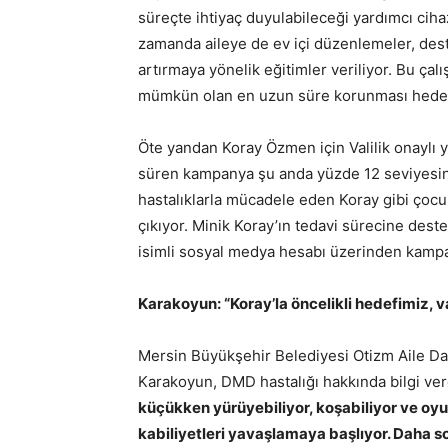
süreçte ihtiyaç duyulabileceği yardımcı cihazl
zamanda aileye de ev içi düzenlemeler, dest
artırmaya yönelik eğitimler veriliyor. Bu çal
mümkün olan en uzun süre korunması hedef
Öte yandan Koray Özmen için Valilik onaylı 
süren kampanya şu anda yüzde 12 seviyesin
hastalıklarla mücadele eden Koray gibi çocu
çıkıyor. Minik Koray’ın tedavi sürecine dest
isimli sosyal medya hesabı üzerinden kampan
Karakoyun: “Koray’la öncelikli hedefimiz, v
Mersin Büyükşehir Belediyesi Otizm Aile D
Karakoyun, DMD hastalığı hakkında bilgi ve
küçükken yürüyebiliyor, koşabiliyor ve oyu
kabiliyetleri yavaşlamaya başlıyor. Daha s