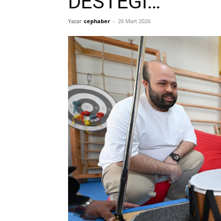
DESTEĞİ…
Yazar
cephaber
-
26 Mart 2026