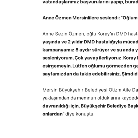
vatandaşlarımız b
aşvurularını yapıp, burad
Anne Özmen Mersinlilere seslendi: “Oğlum
Anne Sezin Özmen, oğlu Koray’ın DMD hasta
yaşında ve 2 yıldır DMD hastalığıyla mücade
kampanyamız 8 aydır sürüyor ve şu anda yü
sesleniyorum. Çok yavaş ilerliyoruz. Koray
esirgemeyin. Lütfen oğlumu görmezden g
sayfamızdan da takip edebilirsiniz. Şimdi
Mersin Büyükşehir Belediyesi Otizm Aile Da
yaklaşımdan da memnun olduklarını kayde
davranıldığı için, Büyükşehir Belediye Baş
onlardan”
diye konuştu.