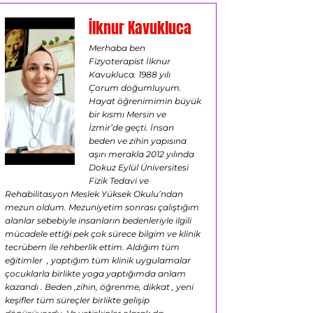
İlknur Kavukluca
Merhaba ben
Fizyoterapist İlknur
Kavukluca. 1988 yılı
Çorum doğumluyum.
Hayat öğrenimimin büyük
bir kısmı Mersin ve
İzmir’de geçti. İnsan
beden ve zihin yapısına
aşırı merakla 2012 yılında
Dokuz Eylül Üniversitesi
Fizik Tedavi ve
Rehabilitasyon Meslek Yüksek Okulu’ndan
mezun oldum. Mezuniyetim sonrası çalıştığım
alanlar sebebiyle insanların bedenleriyle ilgili
mücadele ettiği pek çok sürece bilgim ve klinik
tecrübem ile rehberlik ettim. Aldığım tüm
eğitimler , yaptığım tüm klinik uygulamalar
çocuklarla birlikte yoga yaptığımda anlam
kazandı . Beden ,zihin, öğrenme, dikkat , yeni
keşifler tüm süreçler birlikte gelişip