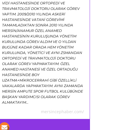
VİDİ HASTANESİNDE ORTOPEDİ VE
TRAVMATOLOJİ DOKTORU OLARAK GÖREV
YAPTIM. 2009/2010 YILINDA ASKERİ
HASTANESİNDE VATANİ GÖREVİMİ
TAMAMLADIKTAN SONRA 2010 YILINDA
MERSİN/ANAMUR ÖZEL ANAMED
HASTANESİNİN KURULUŞUNDA YÖNETİM
KURULUNDA GÖREV ALDIM VE O YILDAN
BUGÜNE KADAR ORADA HEM YÖNETİM
KURULUNDA, YÖNETİCİ VE AYNI ZSMANDAN
ORTOPEDİ VE TRAVMATOLOJİ DOKTORU
OLARAK GÖREV YAPMAKTAYIM. ÖZEL
ANAMED HASTANESİ VE ÖZEL ORTADUĞU
HASTANESİNDE BOY
UZATMA+MİKROCERRAHİ GİBİ ÖZELLİKLİ
VAKALARDA YAPMAKTAYIM. AYNI ZAMANDA
MERSİN AMPUTE SPOR FUTBOL KULÜBÜNDE
BAŞKAN YARDIMCISI OLARAK GÖREV
ALMAKTAYIM…
mersincephaber.com/