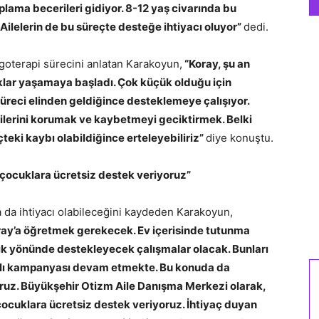
plama becerileri gidiyor. 8-12 yaş civarında bu
Ailelerin de bu süreçte desteğe ihtiyacı oluyor”
dedi.
goterapi sürecini anlatan Karakoyun,
“Koray, şu an
lar yaşamaya başladı. Çok küçük olduğu için
üreci elinden geldiğince desteklemeye çalışıyor.
erilerini korumak ve kaybetmeyi geciktirmek. Belki
i kaybı olabildiğince erteleyebiliriz”
diye konuştu.
 çocuklara ücretsiz destek veriyoruz”
a da ihtiyacı olabileceğini kaydeden Karakoyun,
Koray’a öğretmek gerekecek. Ev içerisinde tutunma
zlık yönünde destekleyecek çalışmalar olacak. Bunları
naylı kampanyası devam etmekte. Bu konuda da
uz. Büyükşehir Otizm Aile Danışma Merkezi olarak,
çocuklara ücretsiz destek veriyoruz.
İhtiyaç duyan