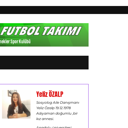
Yeliz ÖZALP
Sosyolog Aile Danışmanı
Yeliz Özalp 19.12.1978
Adıyaman doğumlu ,bir
kız annesi.
Anadolu üniversitesi