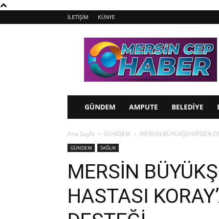
İLETİŞİM
KÜNYE
Mersin
Cep
Haber
GÜNDEM
AMPUTE
BELEDİYE
Ana Sayfa
GÜNDEM
MERSİN BÜYÜKŞEHİR’DEN D
GÜNDEM
SAĞLIK
MERSİN BÜYÜKŞ
HASTASI KORAY