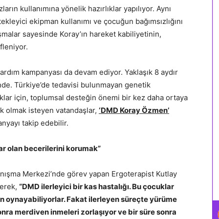
arın kullanımına yönelik hazırlıklar yapılıyor. Aynı
ekleyici ekipman kullanımı ve çocuğun bağımsızlığını
ışmalar sayesinde Koray’ın hareket kabiliyetinin,
leniyor.
yardım kampanyası da devam ediyor. Yaklaşık 8 aydır
de. Türkiye’de tedavisi bulunmayan genetik
klar için, toplumsal desteğin önemi bir kez daha ortaya
ek olmak isteyen vatandaşlar,
‘DMD Koray Özmen’
yayı takip edebilir.
ar olan becerilerini korumak”
anışma Merkezi’nde görev yapan Ergoterapist Kutlay
rerek,
“DMD ilerleyici bir kas hastalığı. Bu çocuklar
n oynayabiliyorlar. Fakat ilerleyen süreçte yürüme
onra merdiven inmeleri zorlaşıyor ve bir süre sonra