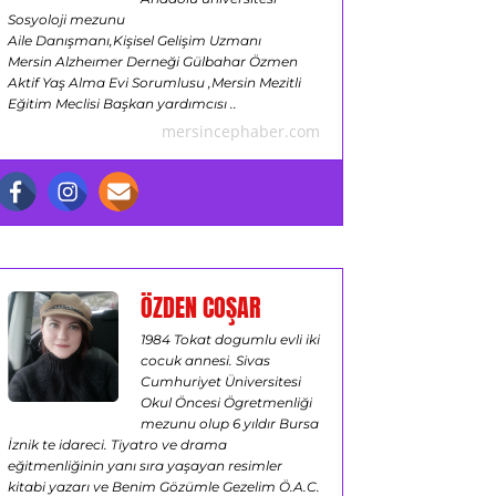
Sosyoloji mezunu
Aile Danışmanı,Kişisel Gelişim Uzmanı
Mersin Alzheımer Derneği Gülbahar Özmen
Aktif Yaş Alma Evi Sorumlusu ,Mersin Mezitli
Eğitim Meclisi Başkan yardımcısı ..
mersincephaber.com
ÖZDEN COŞAR
1984 Tokat dogumlu evli iki
cocuk annesi. Sivas
Cumhuriyet Üniversitesi
Okul Öncesi Ögretmenliği
mezunu olup 6 yıldır Bursa
İznik te idareci. Tiyatro ve drama
eğitmenliğinin yanı sıra yaşayan resimler
kitabi yazarı ve Benim Gözümle Gezelim Ö.A.C.