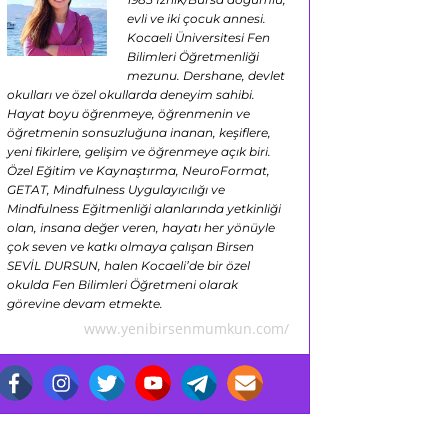
evli ve iki çocuk annesi.
Kocaeli Üniversitesi Fen
Bilimleri Öğretmenliği
mezunu. Dershane, devlet
okulları ve özel okullarda deneyim sahibi.
Hayat boyu öğrenmeye, öğrenmenin ve
öğretmenin sonsuzluğuna inanan, keşiflere,
yeni fikirlere, gelişim ve öğrenmeye açık biri.
Özel Eğitim ve Kaynaştırma, NeuroFormat,
GETAT, Mindfulness Uygulayıcılığı ve
Mindfulness Eğitmenliği alanlarında yetkinliği
olan, insana değer veren, hayatı her yönüyle
çok seven ve katkı olmaya çalışan Birsen
SEVİL DURSUN, halen Kocaeli’de bir özel
okulda Fen Bilimleri Öğretmeni olarak
görevine devam etmekte.
www.yenibirsenmumkun.com/