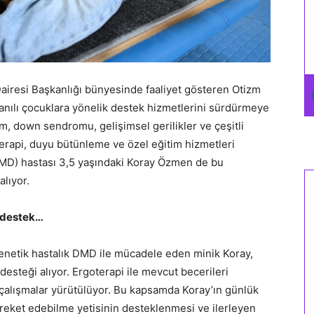
Dairesi Başkanlığı bünyesinde faaliyet gösteren Otizm
tanılı çocuklara yönelik destek hizmetlerini sürdürmeye
m, down sendromu, gelişimsel gerilikler ve çeşitli
erapi, duyu bütünleme ve özel eğitim hizmetleri
MD) hastası 3,5 yaşındaki Koray Özmen de bu
lıyor.
 destek…
genetik hastalık DMD ile mücadele eden minik Koray,
esteği alıyor. Ergoterapi ile mevcut becerileri
 çalışmalar yürütülüyor. Bu kapsamda Koray’ın günlük
reket edebilme yetisinin desteklenmesi ve ilerleyen