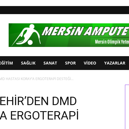
EĞİTİM
SAĞLIK
SANAT
SPOR
VİDEO
YAZARLAR
MD HASTASI KORAY’A ERGOTERAPİ DESTEĞİ…
EHİR’DEN DMD
’A ERGOTERAPİ