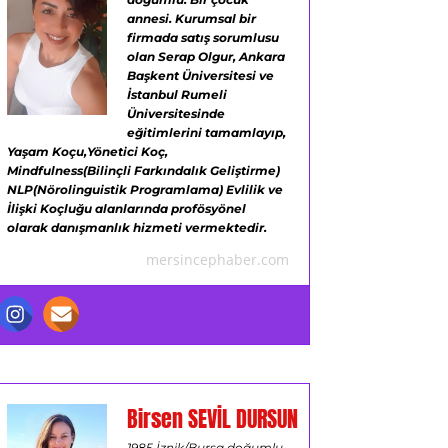
annesi.
Kurumsal bir
firmada satış sorumlusu
olan Serap Olgur,
Ankara
Başkent Üniversitesi ve
İstanbul Rumeli
Üniversitesinde
eğitimlerini tamamlayıp,
Yaşam Koçu,Yönetici Koç,
Mindfulness(Bilinçli Farkındalık Geliştirme)
NLP(Nörolinguistik Programlama)
Evlilik ve
İlişki Koçluğu alanlarında profösyönel
olarak danışmanlık hizmeti vermektedir.
mersincephaber.com
Birsen SEVİL DURSUN
1985 İznik/Bursa doğumlu,