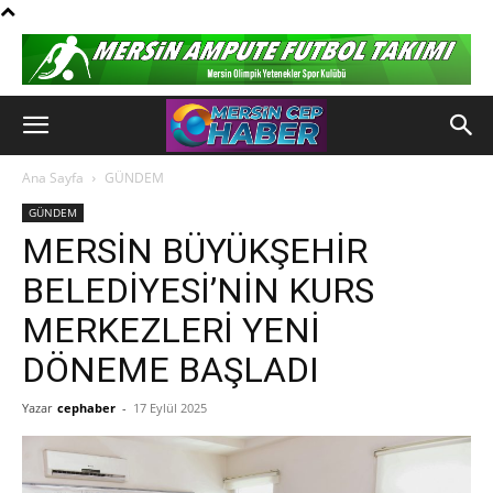
Ana Sayfa
GÜNDEM
GÜNDEM
MERSİN BÜYÜKŞEHİR
BELEDİYESİ’NİN KURS
MERKEZLERİ YENİ
DÖNEME BAŞLADI
Yazar
cephaber
-
17 Eylül 2025