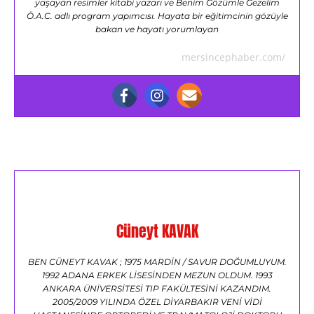
yaşayan resimler kitabi yazarı ve Benim Gözümle Gezelim
Ö.A.C. adlı program yapımcısı. Hayata bir eğitimcinin gözüyle
bakan ve hayatı yorumlayan
mersincephaber.com/
Cüneyt KAVAK
BEN CÜNEYT KAVAK ; 1975 MARDİN / SAVUR DOĞUMLUYUM.
1992 ADANA ERKEK LİSESİNDEN MEZUN OLDUM. 1993
ANKARA ÜNİVERSİTESİ TIP FAKÜLTESİNİ KAZANDIM.
2005/2009 YILINDA ÖZEL DİYARBAKIR VENİ VİDİ