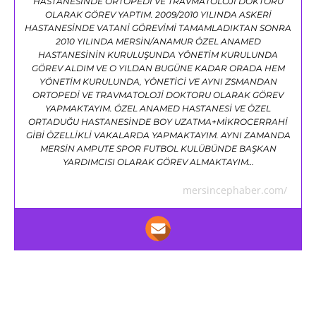
HASTANESİNDE ORTOPEDİ VE TRAVMATOLOJİ DOKTORU
OLARAK GÖREV YAPTIM. 2009/2010 YILINDA ASKERİ
HASTANESİNDE VATANİ GÖREVİMİ TAMAMLADIKTAN SONRA
2010 YILINDA MERSİN/ANAMUR ÖZEL ANAMED
HASTANESİNİN KURULUŞUNDA YÖNETİM KURULUNDA
GÖREV ALDIM VE O YILDAN BUGÜNE KADAR ORADA HEM
YÖNETİM KURULUNDA, YÖNETİCİ VE AYNI ZSMANDAN
ORTOPEDİ VE TRAVMATOLOJİ DOKTORU OLARAK GÖREV
YAPMAKTAYIM. ÖZEL ANAMED HASTANESİ VE ÖZEL
ORTADUĞU HASTANESİNDE BOY UZATMA+MİKROCERRAHİ
GİBİ ÖZELLİKLİ VAKALARDA YAPMAKTAYIM. AYNI ZAMANDA
MERSİN AMPUTE SPOR FUTBOL KULÜBÜNDE BAŞKAN
YARDIMCISI OLARAK GÖREV ALMAKTAYIM…
mersincephaber.com/