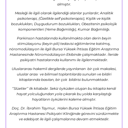
almıştır.
Mesleği ile ilgili olarak ilgilendiği alanlar şunlardır; Analitik
psikoterapi, (Özellikle self psikoterapisi), Kişilik ve kişilik
bozuklukları, Duygudurum bozuklukları, Obezitenin psikolojik
komponentleri (Yeme Bağımlılığı), Kumar Bağımlılığı.
Parkinson hastalarında kullanılmakta olan derin beyin
stimülasyonu (beyin pili) tedavisi eğitimlerine katılmış,
nöromodülasyon ile ilgili Bursa Yüksek İhtisas Eğitim Araştırma
Hastanesinde Nöromodülasyon Ekibinde çalışmaktadır. İleride
psikiyatri hastalarında kullanımı ile ilgilenmektedir.
Uluslararası hakemli dergilerde yayınlanan bir çok makalesi,
uluslar arası ve bilimsel toplantılarda sunulan ve bildiri
kitaplarında basılan, bir çok bildirisi bulunmaktadır.
‘’Slüetler’’ ilk kitabıdır. Sekiz öyküden oluşan bu kitapta kendi
hayat yolculuğundan yola çıkarak bu yolda karşılaştığı
hayatların öykülerini kaleme almıştır.
Doç. Dr. İbrahim Taymur, Halen Bursa Yüksek İhtisas Eğitim
Araştırma Hastanesi Psikiyatri Kliniğinde görevini sürdürmekte
ve edebiyat ile ilgili çalışmalarına devam etmektedir.