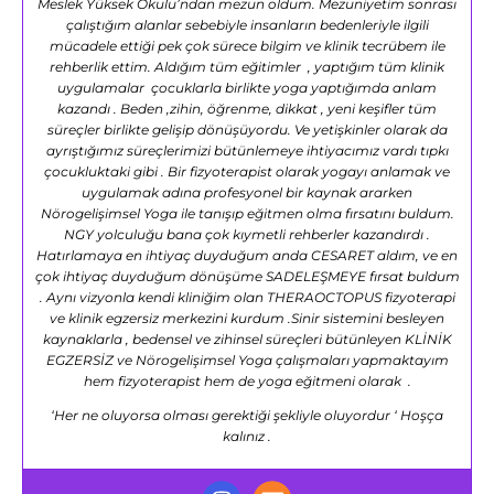
Meslek Yüksek Okulu’ndan mezun oldum. Mezuniyetim sonrası
çalıştığım alanlar sebebiyle insanların bedenleriyle ilgili
mücadele ettiği pek çok sürece bilgim ve klinik tecrübem ile
rehberlik ettim. Aldığım tüm eğitimler , yaptığım tüm klinik
uygulamalar çocuklarla birlikte yoga yaptığımda anlam
kazandı . Beden ,zihin, öğrenme, dikkat , yeni keşifler tüm
süreçler birlikte gelişip dönüşüyordu. Ve yetişkinler olarak da
ayrıştığımız süreçlerimizi bütünlemeye ihtiyacımız vardı tıpkı
çocukluktaki gibi . Bir fizyoterapist olarak yogayı anlamak ve
uygulamak adına profesyonel bir kaynak ararken
Nörogelişimsel Yoga ile tanışıp eğitmen olma fırsatını buldum.
NGY yolculuğu bana çok kıymetli rehberler kazandırdı .
Hatırlamaya en ihtiyaç duyduğum anda CESARET aldım, ve en
çok ihtiyaç duyduğum dönüşüme SADELEŞMEYE fırsat buldum
. Aynı vizyonla kendi kliniğim olan THERAOCTOPUS fizyoterapi
ve klinik egzersiz merkezini kurdum .Sinir sistemini besleyen
kaynaklarla , bedensel ve zihinsel süreçleri bütünleyen KLİNİK
EGZERSİZ ve Nörogelişimsel Yoga çalışmaları yapmaktayım
hem fizyoterapist hem de yoga eğitmeni olarak .
‘Her ne oluyorsa olması gerektiği şekliyle oluyordur ‘ Hoşça
kalınız .