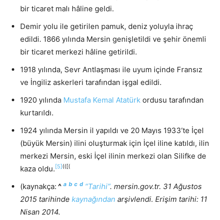
bir ticaret malı hâline geldi.
Demir yolu ile getirilen pamuk, deniz yoluyla ihraç
edildi. 1866 yılında Mersin genişletildi ve şehir önemli
bir ticaret merkezi hâline getirildi.
1918 yılında, Sevr Antlaşması ile uyum içinde Fransız
ve İngiliz askerleri tarafından işgal edildi.
1920 yılında
Mustafa Kemal Atatürk
ordusu tarafından
kurtarıldı.
1924 yılında Mersin il yapıldı ve 20 Mayıs 1933’te İçel
(büyük Mersin) ilini oluşturmak için İçel iline katıldı, ilin
merkezi Mersin, eski İçel ilinin merkezi olan Silifke de
[5]
(([(
kaza oldu.
a
b
c
d
(kaynakça:
^
“Tarihi”
. mersin.gov.tr. 31 Ağustos
2015 tarihinde
kaynağından
arşivlendi. Erişim tarihi: 11
Nisan 2014.