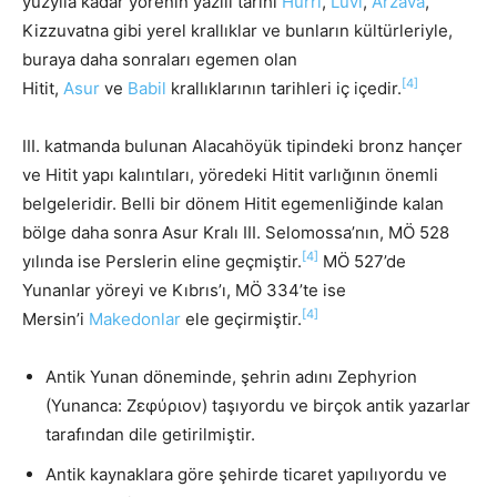
yüzyıla kadar yörenin yazılı tarihi
Hurri
,
Luvi
,
Arzava
,
Kizzuvatna gibi yerel krallıklar ve bunların kültürleriyle,
buraya daha sonraları egemen olan
[4]
Hitit,
Asur
ve
Babil
krallıklarının tarihleri iç içedir.
III. katmanda bulunan Alacahöyük tipindeki bronz hançer
ve Hitit yapı kalıntıları, yöredeki Hitit varlığının önemli
belgeleridir. Belli bir dönem Hitit egemenliğinde kalan
bölge daha sonra Asur Kralı III. Selomossa’nın, MÖ 528
[4]
yılında ise Perslerin eline geçmiştir.
MÖ 527’de
Yunanlar yöreyi ve Kıbrıs’ı, MÖ 334’te ise
[4]
Mersin’i
Makedonlar
ele geçirmiştir.
Antik Yunan döneminde, şehrin adını Zephyrion
(Yunanca: Ζεφύριον) taşıyordu ve birçok antik yazarlar
tarafından dile getirilmiştir.
Antik kaynaklara göre şehirde ticaret yapılıyordu ve