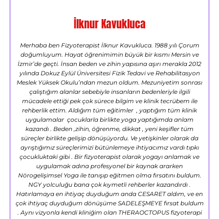
İlknur Kavukluca
Merhaba ben Fizyoterapist İlknur Kavukluca. 1988 yılı Çorum
doğumluyum. Hayat öğrenimimin büyük bir kısmı Mersin ve
İzmir’de geçti. İnsan beden ve zihin yapısına aşırı merakla 2012
yılında Dokuz Eylül Üniversitesi Fizik Tedavi ve Rehabilitasyon
Meslek Yüksek Okulu’ndan mezun oldum. Mezuniyetim sonrası
çalıştığım alanlar sebebiyle insanların bedenleriyle ilgili
mücadele ettiği pek çok sürece bilgim ve klinik tecrübem ile
rehberlik ettim. Aldığım tüm eğitimler , yaptığım tüm klinik
uygulamalar çocuklarla birlikte yoga yaptığımda anlam
kazandı . Beden ,zihin, öğrenme, dikkat , yeni keşifler tüm
süreçler birlikte gelişip dönüşüyordu. Ve yetişkinler olarak da
ayrıştığımız süreçlerimizi bütünlemeye ihtiyacımız vardı tıpkı
çocukluktaki gibi . Bir fizyoterapist olarak yogayı anlamak ve
uygulamak adına profesyonel bir kaynak ararken
Nörogelişimsel Yoga ile tanışıp eğitmen olma fırsatını buldum.
NGY yolculuğu bana çok kıymetli rehberler kazandırdı .
Hatırlamaya en ihtiyaç duyduğum anda CESARET aldım, ve en
çok ihtiyaç duyduğum dönüşüme SADELEŞMEYE fırsat buldum
. Aynı vizyonla kendi kliniğim olan THERAOCTOPUS fizyoterapi