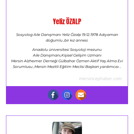
Yeliz ÖZALP
Sosyolog Aile Danışmanı Yeliz Özalp 19.12.1978 Adıyaman
doğumlu ,bir kız annesi.
Anadolu üniversitesi Sosyoloji mezunu
Aile Danışmanı,Kişisel Gelişim Uzmanı
Mersin Alzheımer Derneği Gülbahar Özmen Aktif Yaş Alma Evi
Sorumlusu ,Mersin Mezitli Eğitim Meclisi Başkan yardımcısı ..
mersincephaber.com