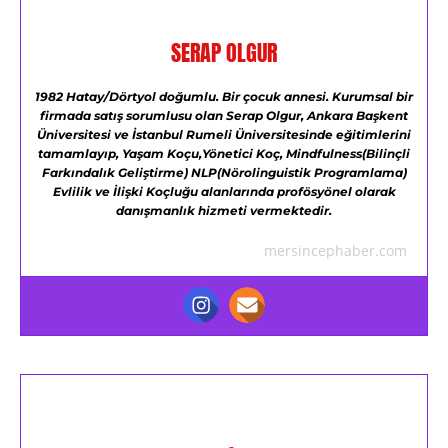
SERAP OLGUR
1982 Hatay/Dörtyol doğumlu.
Bir çocuk annesi.
Kurumsal bir
firmada satış sorumlusu olan Serap Olgur,
Ankara Başkent
Üniversitesi ve
İstanbul Rumeli Üniversitesinde eğitimlerini
tamamlayıp,
Yaşam Koçu,Yönetici Koç,
Mindfulness(Bilinçli
Farkındalık Geliştirme)
NLP(Nörolinguistik Programlama)
Evlilik ve İlişki Koçluğu alanlarında profösyönel olarak
danışmanlık hizmeti vermektedir.
mersincephaber.com