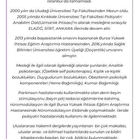
İstanbul da tamamladı.
2000 yılın da Uludağ Üniversitesi Tıp Fakültesinden Mezun oldu.
2005 yılında Kırıkkale Üniversitesi Tıp Fakültesi Psikiyatri
Anabilim Dalı(Uzmanlık ihtisası)’nı alarak mesleğine sırasıyla
ELAZIĞ, SİİRT, ANKARA illerinde devam etti.
2013 yılında başasistanlık sınavını kazanarak Bursa Yüksek
İhtisas Eğitim Araştırma Hastanesinden, 2016 yılında Sağlık
Bilimleri Üniversitesi öğretim Üyeliği (Doçentlik) unvanını
almıştır.
Mesleği ile ilgili olarak ilgilendiği alanlar şunlardır; Analitik
psikoterapi, (Özellikle self psikoterapisi), Kişilik ve kişilik
bozuklukları, Duygudurum bozuklukları, Obezitenin psikolojik
komponentleri (Yeme Bağımlılığı), Kumar Bağımlılığı.
Parkinson hastalarında kullanılmakta olan derin beyin
stimülasyonu (beyin pili) tedavisi eğitimlerine katılmış,
nöromodülasyon ile ilgili Bursa Yüksek İhtisas Eğitim Araştırma
Hastanesinde Nöromodülasyon Ekibinde çalışmaktadır. İleride
psikiyatri hastalarında kullanımı ile ilgilenmektedir.
Uluslararası hakemli dergilerde yayınlanan bir çok makalesi,
uluslar arası ve bilimsel toplantılarda sunulan ve bildiri
kitaplarında basılan, bir çok bildirisi bulunmaktadır.