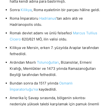
hatta kendi adına para bastırmıştı.
Sonra
Kilikya
, Roma eyaletinin bir parçası hâline geldi.
Roma İmparatoru
Hadrianus
‘tan adını aldı ve
Hadrianopolis oldu.
Romalı devlet adamı ve ünlü felsefeci
Marcus Tullius
Cicero
620/621 MÖ, ilin valisi oldu.
Kilikya ve Mersin, erken 7. yüzyılda Araplar tarafından
fethedildi.
Ardından Mısırlı
Tolunoğulları
, Bizanslılar, Ermeni
Krallığı, Memlûkler ve 1473 yılında Ramazanoğulları
Beyliği tarafından fethedildi.
Bundan sonra da 1517 yılında
Osmanlı
İmparatorluğu’na
kaydedildi.
Amerika İç Savaşı sırasında, bölgenin sıkıntısı
nedeniyle yüksek talebi karşılamak için pamuk önemli