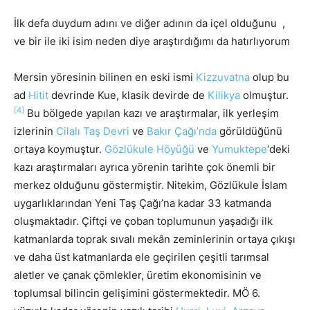
İlk defa duydum adını ve diğer adının da içel olduğunu ,
ve bir ile iki isim neden diye araştırdığımı da hatırlıyorum
Mersin yöresinin bilinen en eski ismi
Kizzuvatna
olup bu
ad
Hitit
devrinde Kue, klasik devirde de
Kilikya
olmuştur.
[4]
Bu bölgede yapılan kazı ve araştırmalar, ilk yerleşim
izlerinin
Cilalı Taş Devri
ve
Bakır Çağı’nda
görüldüğünü
ortaya koymuştur.
Gözlükule Höyüğü
ve
Yumuktepe
‘deki
kazı araştırmaları ayrıca yörenin tarihte çok önemli bir
merkez olduğunu göstermiştir. Nitekim, Gözlükule İslam
uygarlıklarından Yeni Taş Çağı’na kadar 33 katmanda
oluşmaktadır. Çiftçi ve çoban toplumunun yaşadığı ilk
katmanlarda toprak sıvalı mekân zeminlerinin ortaya çıkışı
ve daha üst katmanlarda ele geçirilen çeşitli tarımsal
aletler ve çanak çömlekler, üretim ekonomisinin ve
toplumsal bilincin gelişimini göstermektedir. MÖ 6.