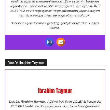
ve klinik egzersiz merkezini kurdum .Sinir sistemini besleyen
kaynaklarla , bedensel ve zihinsel süreçleri bütünleyen KLİNİK
EGZERSİZ ve Nörogelişimsel Yoga çalışmaları yapmaktayım
hem fizyoterapist hem de yoga eğitmeni olarak .
‘Her ne oluyorsa olması gerektiği şekliyle oluyordur ‘ Hoşça
kalınız .
Doç.Dr. İbrahim Taymur
ibrahim Taymur
Doç.Dr. İbrahim Taymur, ADIYAMAN ilinin GÖLBAŞI ilçesin de,
28.11.1975 tarihin de dünyaya geldi. İlk orta ve lise öğrenimini