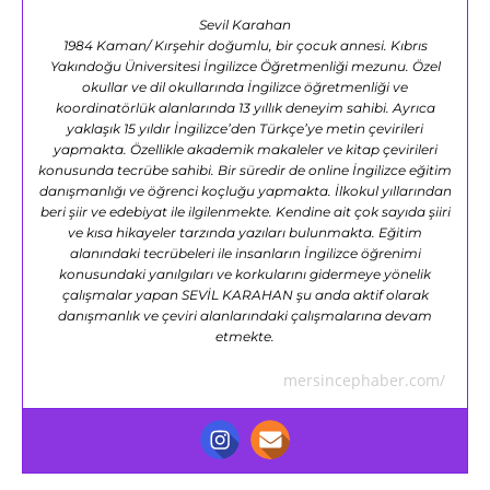
Sevil Karahan
1984 Kaman/ Kırşehir doğumlu, bir çocuk annesi. Kıbrıs
Yakındoğu Üniversitesi İngilizce Öğretmenliği mezunu. Özel
okullar ve dil okullarında İngilizce öğretmenliği ve
koordinatörlük alanlarında 13 yıllık deneyim sahibi. Ayrıca
yaklaşık 15 yıldır İngilizce’den Türkçe’ye metin çevirileri
yapmakta. Özellikle akademik makaleler ve kitap çevirileri
konusunda tecrübe sahibi. Bir süredir de online İngilizce eğitim
danışmanlığı ve öğrenci koçluğu yapmakta. İlkokul yıllarından
beri şiir ve edebiyat ile ilgilenmekte. Kendine ait çok sayıda şiiri
ve kısa hikayeler tarzında yazıları bulunmakta. Eğitim
alanındaki tecrübeleri ile insanların İngilizce öğrenimi
konusundaki yanılgıları ve korkularını gidermeye yönelik
çalışmalar yapan SEVİL KARAHAN şu anda aktif olarak
danışmanlık ve çeviri alanlarındaki çalışmalarına devam
etmekte.
mersincephaber.com/