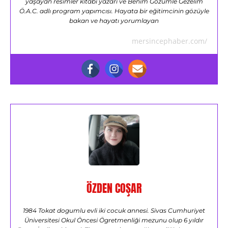
yaşayan resimler kitabi yazarı ve Benim Gözümle Gezelim
Ö.A.C. adlı program yapımcısı. Hayata bir eğitimcinin gözüyle
bakan ve hayatı yorumlayan
mersincephaber.com/
ÖZDEN COŞAR
1984 Tokat dogumlu evli iki cocuk annesi. Sivas Cumhuriyet
Üniversitesi Okul Öncesi Ögretmenliği mezunu olup 6 yıldır