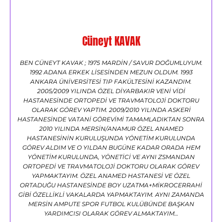
Cüneyt KAVAK
BEN CÜNEYT KAVAK ; 1975 MARDİN / SAVUR DOĞUMLUYUM.
1992 ADANA ERKEK LİSESİNDEN MEZUN OLDUM. 1993
ANKARA ÜNİVERSİTESİ TIP FAKÜLTESİNİ KAZANDIM.
2005/2009 YILINDA ÖZEL DİYARBAKIR VENİ VİDİ
HASTANESİNDE ORTOPEDİ VE TRAVMATOLOJİ DOKTORU
OLARAK GÖREV YAPTIM. 2009/2010 YILINDA ASKERİ
HASTANESİNDE VATANİ GÖREVİMİ TAMAMLADIKTAN SONRA
2010 YILINDA MERSİN/ANAMUR ÖZEL ANAMED
HASTANESİNİN KURULUŞUNDA YÖNETİM KURULUNDA
GÖREV ALDIM VE O YILDAN BUGÜNE KADAR ORADA HEM
YÖNETİM KURULUNDA, YÖNETİCİ VE AYNI ZSMANDAN
ORTOPEDİ VE TRAVMATOLOJİ DOKTORU OLARAK GÖREV
YAPMAKTAYIM. ÖZEL ANAMED HASTANESİ VE ÖZEL
ORTADUĞU HASTANESİNDE BOY UZATMA+MİKROCERRAHİ
GİBİ ÖZELLİKLİ VAKALARDA YAPMAKTAYIM. AYNI ZAMANDA
MERSİN AMPUTE SPOR FUTBOL KULÜBÜNDE BAŞKAN
YARDIMCISI OLARAK GÖREV ALMAKTAYIM…