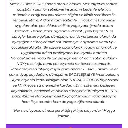
Meslek Yüksek Okulu’ndan mezun oldum. Mezuniyetim sonrası
çalıştığım alanlar sebebiyle insanların bedenleriyle ilgili
mücadele ettiği pek çok sürece bilgim ve klinik tecrübem ile
rehberlik ettim. Aldığım tüm eğitimler , yaptığım tüm klinik
uygulamalar çocuklarla birlikte yoga yaptığımda anlam
kazandı . Beden ,zihin, öğrenme, dikkat , yeni keşifler tüm
süreçler birlikte gelişip dönüşüyordu. Ve yetişkinler olarak da
ayrıştığımız süreçlerimizi bütünlemeye ihtiyacımız vardı tıpkı
çocukluktaki gibi . Bir fizyoterapist olarak yogayı anlamak ve
uygulamak adına profesyonel bir kaynak ararken
Nörogelişimsel Yoga ile tanışıp eğitmen olma fırsatını buldum.
NGY yolculuğu bana çok kıymetli rehberler kazandırdı .
Hatırlamaya en ihtiyaç duyduğum anda CESARET aldım, ve en
çok ihtiyaç duyduğum dönüşüme SADELEŞMEYE fırsat buldum
. Aynı vizyonla kendi kliniğim olan THERAOCTOPUS fizyoterapi
ve klinik egzersiz merkezini kurdum .Sinir sistemini besleyen
kaynaklarla , bedensel ve zihinsel süreçleri bütünleyen KLİNİK
EGZERSİZ ve Nörogelişimsel Yoga çalışmaları yapmaktayım
hem fizyoterapist hem de yoga eğitmeni olarak .
‘Her ne oluyorsa olması gerektiği şekliyle oluyordur ‘ Hoşça
kalınız .