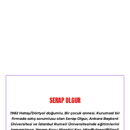
SERAP OLGUR
1982 Hatay/Dörtyol doğumlu.
Bir çocuk annesi.
Kurumsal bir
firmada satış sorumlusu olan Serap Olgur,
Ankara Başkent
Üniversitesi ve
İstanbul Rumeli Üniversitesinde eğitimlerini
tamamlayıp,
Yaşam Koçu,Yönetici Koç,
Mindfulness(Bilinçli