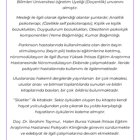
Bilimleri Üniversitesi öğretim Üyeliği (Doçentlik) unvanını
almıştır.
Mesleği ile ilgili olarak ilgilendiği alanlar şunlardır; Analitik
psikoterapi, (Özellikle self psikoterapisi), Kişilik ve kişilik
bozuklukları, Duygudurum bozuklukları, Obezitenin psikolojik
komponentleri (Yeme Bağımlılığı), Kumar Bağımlılığı.
Parkinson hastalarında kullanılmakta olan derin beyin
stimülasyonu (beyin pili) tedavisi eğitimlerine katılmış,
nöromodülasyon ile ilgili Bursa Yüksek İhtisas Eğitim Araştırma
Hastanesinde Nöromodülasyon Ekibinde çalışmaktadır. İleride
psikiyatri hastalarında kullanımı ile ilgilenmektedir.
Uluslararası hakemli dergilerde yayınlanan bir çok makalesi,
uluslar arası ve bilimsel toplantılarda sunulan ve bildiri
kitaplarında basılan, bir çok bildirisi bulunmaktadır.
‘’Slüetler’’ ilk kitabıdır. Sekiz öyküden oluşan bu kitapta kendi
hayat yolculuğundan yola çıkarak bu yolda karşılaştığı
hayatların öykülerini kaleme almıştır.
Doç. Dr. İbrahim Taymur, Halen Bursa Yüksek İhtisas Eğitim
Araştırma Hastanesi Psikiyatri Kliniğinde görevini sürdürmekte
ve edebiyat ile ilgili çalışmalarına devam etmektedir.