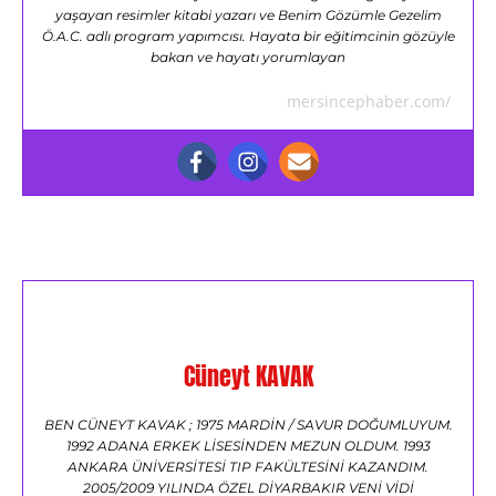
yaşayan resimler kitabi yazarı ve Benim Gözümle Gezelim
Ö.A.C. adlı program yapımcısı. Hayata bir eğitimcinin gözüyle
bakan ve hayatı yorumlayan
mersincephaber.com/
Cüneyt KAVAK
BEN CÜNEYT KAVAK ; 1975 MARDİN / SAVUR DOĞUMLUYUM.
1992 ADANA ERKEK LİSESİNDEN MEZUN OLDUM. 1993
ANKARA ÜNİVERSİTESİ TIP FAKÜLTESİNİ KAZANDIM.
2005/2009 YILINDA ÖZEL DİYARBAKIR VENİ VİDİ