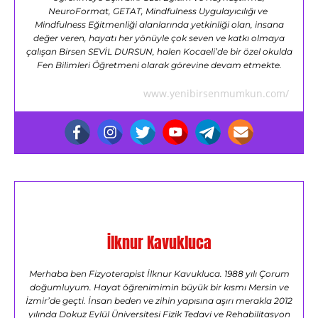
NeuroFormat, GETAT, Mindfulness Uygulayıcılığı ve
Mindfulness Eğitmenliği alanlarında yetkinliği olan, insana
değer veren, hayatı her yönüyle çok seven ve katkı olmaya
çalışan Birsen SEVİL DURSUN, halen Kocaeli’de bir özel okulda
Fen Bilimleri Öğretmeni olarak görevine devam etmekte.
www.yenibirsenmumkun.com/
İlknur Kavukluca
Merhaba ben Fizyoterapist İlknur Kavukluca. 1988 yılı Çorum
doğumluyum. Hayat öğrenimimin büyük bir kısmı Mersin ve
İzmir’de geçti. İnsan beden ve zihin yapısına aşırı merakla 2012
yılında Dokuz Eylül Üniversitesi Fizik Tedavi ve Rehabilitasyon