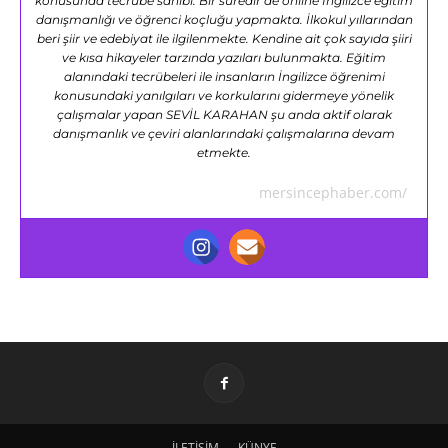
konusunda tecrübe sahibi. Bir süredir de online İngilizce eğitim
danışmanlığı ve öğrenci koçluğu yapmakta. İlkokul yıllarından
beri şiir ve edebiyat ile ilgilenmekte. Kendine ait çok sayıda şiiri
ve kısa hikayeler tarzında yazıları bulunmakta. Eğitim
alanındaki tecrübeleri ile insanların İngilizce öğrenimi
konusundaki yanılgıları ve korkularını gidermeye yönelik
çalışmalar yapan SEVİL KARAHAN şu anda aktif olarak
danışmanlık ve çeviri alanlarındaki çalışmalarına devam
etmekte.
mersincephaber.com/
İLETİŞİM
KÜNYE