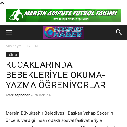
Ana Sayfa
EĞİTİM
EĞİTİM
KUCAKLARINDA
BEBEKLERİYLE OKUMA-
YAZMA ÖĞRENİYORLAR
Yazar
cephaber
-
28 Mart 2021
Mersin Büyükşehir Belediyesi, Başkan Vahap Seçer’in
öncelik verdiği insan odaklı sosyal faaliyetleriyle