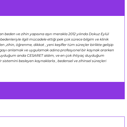
 beden ve zihin yapısına aşırı merakla 2012 yılında Dokuz Eylül
denleriyle ilgili mücadele ettiği pek çok sürece bilgim ve klinik
zihin, öğrenme, dikkat , yeni keşifler tüm süreçler birlikte gelişip
ak yogayı anlamak ve uygulamak adına profesyonel bir kaynak ararken
yaç duyduğum anda CESARET aldım, ve en çok ihtiyaç duyduğum
stemini besleyen kaynaklarla , bedensel ve zihinsel süreçleri