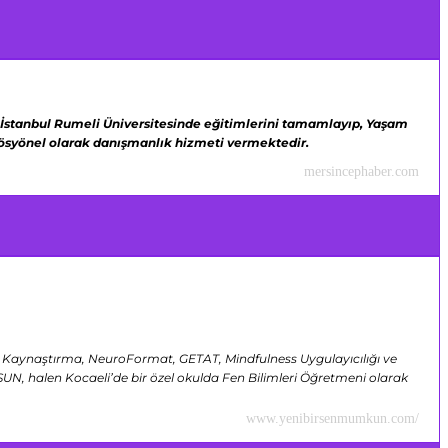
İstanbul Rumeli Üniversitesinde eğitimlerini tamamlayıp,
Yaşam
ofösyönel olarak danışmanlık hizmeti vermektedir.
mersincephaber.com
ve Kaynaştırma, NeuroFormat, GETAT, Mindfulness Uygulayıcılığı ve
SUN, halen Kocaeli’de bir özel okulda Fen Bilimleri Öğretmeni olarak
www.yenibirsenmumkun.com/