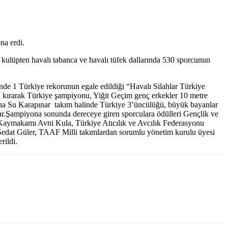
na erdi.
 kulüpten havalı tabanca ve havalı tüfek dallarında 530 sporcunun
inde 1 Türkiye rekorunun egale edildiği “Havalı Silahlar Türkiye
u kırarak Türkiye şampiyonu, Yiğit Geçim genç erkekler 10 metre
eyna Su Karapınar takım halinde Türkiye 3’üncülüğü, büyük bayanlar
ar.Şampiyona sonunda dereceye giren sporculara ödülleri Gençlik ve
aymakamı Avni Kula, Türkiye Atıcılık ve Avcılık Federasyonu
edat Güler, TAAF Milli takımlardan sorumlu yönetim kurulu üyesi
rildi.