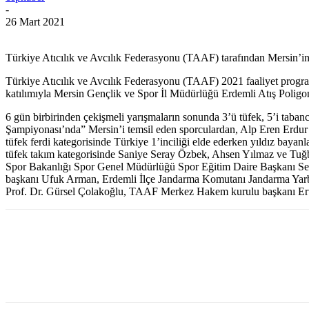
-
26 Mart 2021
Türkiye Atıcılık ve Avcılık Federasyonu (TAAF) tarafından Mersin’in
Türkiye Atıcılık ve Avcılık Federasyonu (TAAF) 2021 faaliyet program
katılımıyla Mersin Gençlik ve Spor İl Müdürlüğü Erdemli Atış Poligo
6 gün birbirinden çekişmeli yarışmaların sonunda 3’ü tüfek, 5’i taban
Şampiyonası’nda” Mersin’i temsil eden sporculardan, Alp Eren Erdur 
tüfek ferdi kategorisinde Türkiye 1’inciliği elde ederken yıldız ba
tüfek takım kategorisinde Saniye Seray Özbek, Ahsen Yılmaz ve Tuğb
Spor Bakanlığı Spor Genel Müdürlüğü Spor Eğitim Daire Başkanı Se
başkanı Ufuk Arman, Erdemli İlçe Jandarma Komutanı Jandarma Yarb
Prof. Dr. Gürsel Çolakoğlu, TAAF Merkez Hakem kurulu başkanı Ertu
WhatsApp
Facebook
Twitter