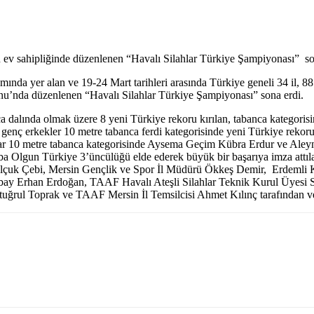
 ev sahipliğinde düzenlenen “Havalı Silahlar Türkiye Şampiyonası” so
ında yer alan ve 19-24 Mart tarihleri arasında Türkiye geneli 34 il, 88
nu’nda düzenlenen “Havalı Silahlar Türkiye Şampiyonası” sona erdi.
ca dalında olmak üzere 8 yeni Türkiye rekoru kırılan, tabanca kategoris
genç erkekler 10 metre tabanca ferdi kategorisinde yeni Türkiye rekor
yanlar 10 metre tabanca kategorisinde Aysema Geçim Kübra Erdur ve Al
a Olgun Türkiye 3’üncülüğü elde ederek büyük bir başarıya imza attıl
lçuk Çebi, Mersin Gençlik ve Spor İl Müdürü Ökkeş Demir, Erdemli K
ay Erhan Erdoğan, TAAF Havalı Ateşli Silahlar Teknik Kurul Üyesi S
ğrul Toprak ve TAAF Mersin İl Temsilcisi Ahmet Kılınç tarafından ve