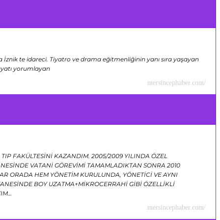
 İznik te idareci. Tiyatro ve drama eğitmenliğinin yanı sıra yaşayan
hayatı yorumlayan
mersincephaber.com/
TIP FAKÜLTESİNİ KAZANDIM. 2005/2009 YILINDA ÖZEL
TANESİNDE VATANİ GÖREVİMİ TAMAMLADIKTAN SONRA 2010
R ORADA HEM YÖNETİM KURULUNDA, YÖNETİCİ VE AYNI
NESİNDE BOY UZATMA+MİKROCERRAHİ GİBİ ÖZELLİKLİ
YIM…
mersincephaber.com/