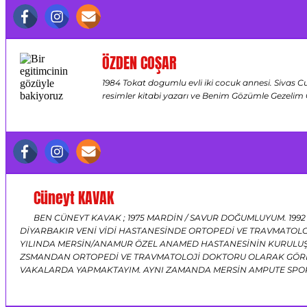
ÖZDEN COŞAR
1984 Tokat dogumlu evli iki cocuk annesi. Sivas C
resimler kitabi yazarı ve Benim Gözümle Gezelim
Cüneyt KAVAK
BEN CÜNEYT KAVAK ; 1975 MARDİN / SAVUR DOĞUMLUYUM. 1992
DİYARBAKIR VENİ VİDİ HASTANESİNDE ORTOPEDİ VE TRAVMATOLO
YILINDA MERSİN/ANAMUR ÖZEL ANAMED HASTANESİNİN KURULUŞ
ZSMANDAN ORTOPEDİ VE TRAVMATOLOJİ DOKTORU OLARAK GÖREV
VAKALARDA YAPMAKTAYIM. AYNI ZAMANDA MERSİN AMPUTE SPO