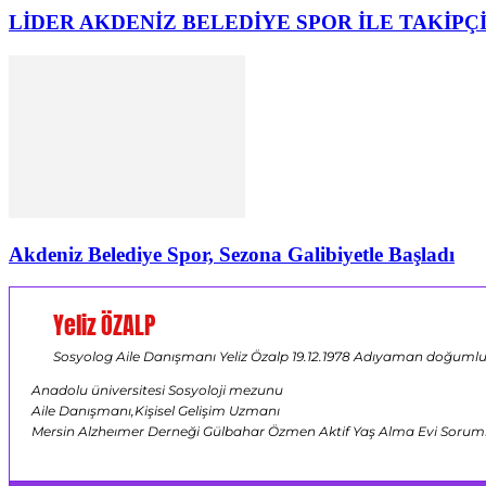
LİDER AKDENİZ BELEDİYE SPOR İLE TAKİPÇİ
Akdeniz Belediye Spor, Sezona Galibiyetle Başladı
Yeliz ÖZALP
Sosyolog Aile Danışmanı Yeliz Özalp 19.12.1978 Adıyaman doğumlu ,
Anadolu üniversitesi Sosyoloji mezunu
Aile Danışmanı,Kişisel Gelişim Uzmanı
Mersin Alzheımer Derneği Gülbahar Özmen Aktif Yaş Alma Evi Sorumlus