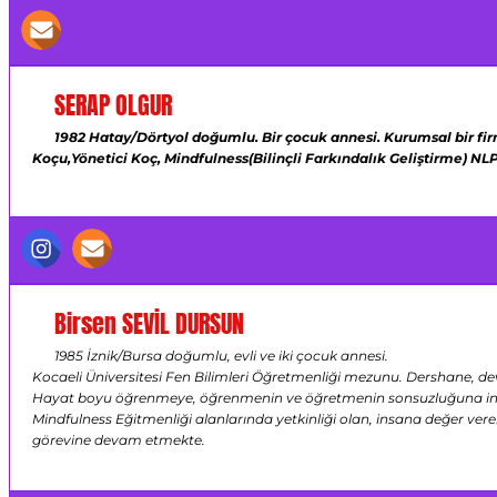
SERAP OLGUR
1982 Hatay/Dörtyol doğumlu.
Bir çocuk annesi.
Kurumsal bir fi
Koçu,Yönetici Koç,
Mindfulness(Bilinçli Farkındalık Geliştirme)
NLP
Birsen SEVİL DURSUN
1985 İznik/Bursa doğumlu, evli ve iki çocuk annesi.
Kocaeli Üniversitesi Fen Bilimleri Öğretmenliği mezunu. Dershane, dev
Hayat boyu öğrenmeye, öğrenmenin ve öğretmenin sonsuzluğuna inanan,
Mindfulness Eğitmenliği alanlarında yetkinliği olan, insana değer ver
görevine devam etmekte.