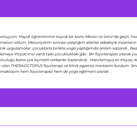
mluyum. Hayat öğrenimimin büyük bir kısmı Mersin ve İzmir’de geçti. İnsan
ezun oldum. Mezuniyetim sonrası çalıştığım alanlar sebebiyle insanların be
nik uygulamalar çocuklarla birlikte yoga yaptığımda anlam kazandı . Beden ,
nlemeye ihtiyacımız vardı tıpkı çocukluktaki gibi . Bir fizyoterapist olar
 yolculuğu bana çok kıymetli rehberler kazandırdı . Hatırlamaya en ihti
an THERAOCTOPUS fizyoterapi ve klinik egzersiz merkezini kurdum .Sinir si
pmaktayım hem fizyoterapist hem de yoga eğitmeni olarak .