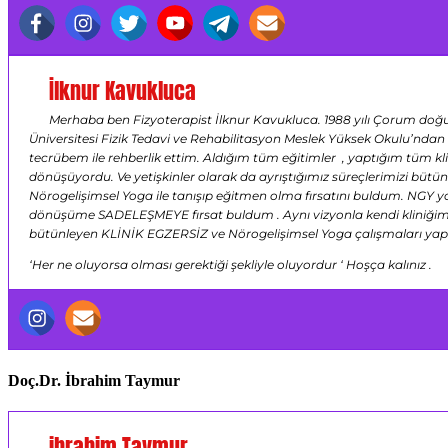
İlknur Kavukluca
Merhaba ben Fizyoterapist İlknur Kavukluca. 1988 yılı Çorum doğu
Üniversitesi Fizik Tedavi ve Rehabilitasyon Meslek Yüksek Okulu’ndan m
tecrübem ile rehberlik ettim. Aldığım tüm eğitimler , yaptığım tüm kli
dönüşüyordu. Ve yetişkinler olarak da ayrıştığımız süreçlerimizi bütü
Nörogelişimsel Yoga ile tanışıp eğitmen olma fırsatını buldum. NGY
dönüşüme SADELEŞMEYE fırsat buldum . Aynı vizyonla kendi kliniğim ol
bütünleyen KLİNİK EGZERSİZ ve Nörogelişimsel Yoga çalışmaları ya
‘Her ne oluyorsa olması gerektiği şekliyle oluyordur ‘ Hoşça kalınız .
Doç.Dr. İbrahim Taymur
ibrahim Taymur