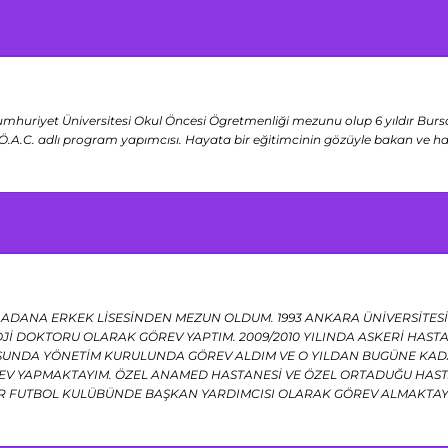
umhuriyet Üniversitesi Okul Öncesi Ögretmenliği mezunu olup 6 yıldır Bursa
 Ö.A.C. adlı program yapımcısı. Hayata bir eğitimcinin gözüyle bakan ve 
 ADANA ERKEK LİSESİNDEN MEZUN OLDUM. 1993 ANKARA ÜNİVERSİTESİ 
Jİ DOKTORU OLARAK GÖREV YAPTIM. 2009/2010 YILINDA ASKERİ HAS
UNDA YÖNETİM KURULUNDA GÖREV ALDIM VE O YILDAN BUGÜNE KADA
 YAPMAKTAYIM. ÖZEL ANAMED HASTANESİ VE ÖZEL ORTADUĞU HASTA
R FUTBOL KULÜBÜNDE BAŞKAN YARDIMCISI OLARAK GÖREV ALMAKTA