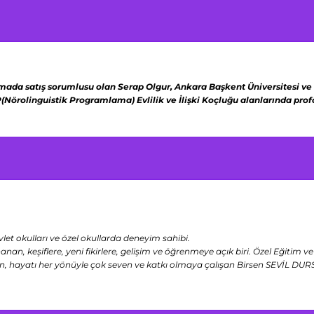
rmada satış sorumlusu olan Serap Olgur,
Ankara Başkent Üniversitesi ve
(Nörolinguistik Programlama)
Evlilik ve İlişki Koçluğu alanlarında pr
let okulları ve özel okullarda deneyim sahibi.
 keşiflere, yeni fikirlere, gelişim ve öğrenmeye açık biri. Özel Eğitim 
en, hayatı her yönüyle çok seven ve katkı olmaya çalışan Birsen SEVİL DUR