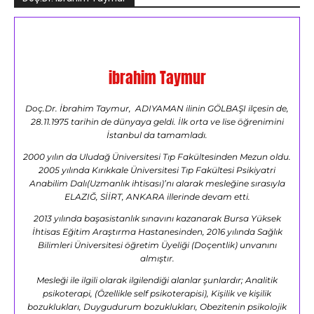
ibrahim Taymur
Doç.Dr. İbrahim Taymur, ADIYAMAN ilinin GÖLBAŞI ilçesin de,
28.11.1975 tarihin de dünyaya geldi. İlk orta ve lise öğrenimini
İstanbul da tamamladı.
2000 yılın da Uludağ Üniversitesi Tıp Fakültesinden Mezun oldu.
2005 yılında Kırıkkale Üniversitesi Tıp Fakültesi Psikiyatri
Anabilim Dalı(Uzmanlık ihtisası)’nı alarak mesleğine sırasıyla
ELAZIĞ, SİİRT, ANKARA illerinde devam etti.
2013 yılında başasistanlık sınavını kazanarak Bursa Yüksek
İhtisas Eğitim Araştırma Hastanesinden, 2016 yılında Sağlık
Bilimleri Üniversitesi öğretim Üyeliği (Doçentlik) unvanını
almıştır.
Mesleği ile ilgili olarak ilgilendiği alanlar şunlardır; Analitik
psikoterapi, (Özellikle self psikoterapisi), Kişilik ve kişilik
bozuklukları, Duygudurum bozuklukları, Obezitenin psikolojik