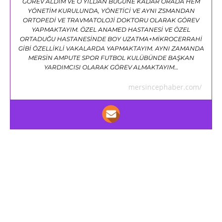
GÖREV ALDIM VE O YILDAN BUGÜNE KADAR ORADA HEM
YÖNETİM KURULUNDA, YÖNETİCİ VE AYNI ZSMANDAN
ORTOPEDİ VE TRAVMATOLOJİ DOKTORU OLARAK GÖREV
YAPMAKTAYIM. ÖZEL ANAMED HASTANESİ VE ÖZEL
ORTADUĞU HASTANESİNDE BOY UZATMA+MİKROCERRAHİ
GİBİ ÖZELLİKLİ VAKALARDA YAPMAKTAYIM. AYNI ZAMANDA
MERSİN AMPUTE SPOR FUTBOL KULÜBÜNDE BAŞKAN
YARDIMCISI OLARAK GÖREV ALMAKTAYIM…
mersincephaber.com/