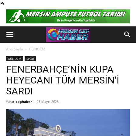
Ana Sayfa
GÜNDEM
GÜNDEM
SPOR
FENERBAHÇE’NİN KUPA
HEYECANI TÜM MERSİN’İ
SARDI
Yazar
cephaber
-
26 Mayıs 2025