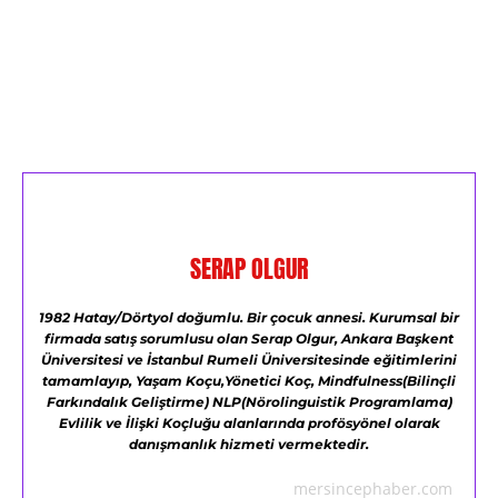
SERAP OLGUR
1982 Hatay/Dörtyol doğumlu.
Bir çocuk annesi.
Kurumsal bir
firmada satış sorumlusu olan Serap Olgur,
Ankara Başkent
Üniversitesi ve
İstanbul Rumeli Üniversitesinde eğitimlerini
tamamlayıp,
Yaşam Koçu,Yönetici Koç,
Mindfulness(Bilinçli
Farkındalık Geliştirme)
NLP(Nörolinguistik Programlama)
Evlilik ve İlişki Koçluğu alanlarında profösyönel olarak
danışmanlık hizmeti vermektedir.
mersincephaber.com