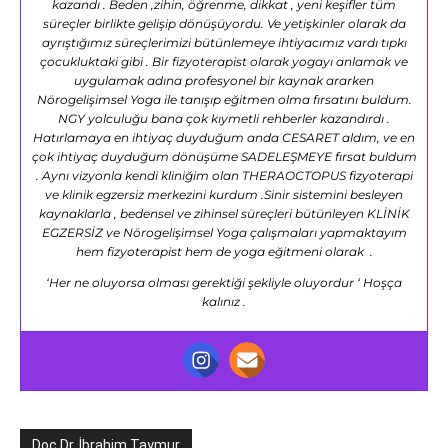
kazandı . Beden ,zihin, öğrenme, dikkat , yeni keşifler tüm
süreçler birlikte gelişip dönüşüyordu. Ve yetişkinler olarak da
ayrıştığımız süreçlerimizi bütünlemeye ihtiyacımız vardı tıpkı
çocukluktaki gibi . Bir fizyoterapist olarak yogayı anlamak ve
uygulamak adına profesyonel bir kaynak ararken
Nörogelişimsel Yoga ile tanışıp eğitmen olma fırsatını buldum.
NGY yolculuğu bana çok kıymetli rehberler kazandırdı .
Hatırlamaya en ihtiyaç duyduğum anda CESARET aldım, ve en
çok ihtiyaç duyduğum dönüşüme SADELEŞMEYE fırsat buldum
. Aynı vizyonla kendi kliniğim olan THERAOCTOPUS fizyoterapi
ve klinik egzersiz merkezini kurdum .Sinir sistemini besleyen
kaynaklarla , bedensel ve zihinsel süreçleri bütünleyen KLİNİK
EGZERSİZ ve Nörogelişimsel Yoga çalışmaları yapmaktayım
hem fizyoterapist hem de yoga eğitmeni olarak .
‘Her ne oluyorsa olması gerektiği şekliyle oluyordur ‘ Hoşça
kalınız .
Doç.Dr. İbrahim Taymur