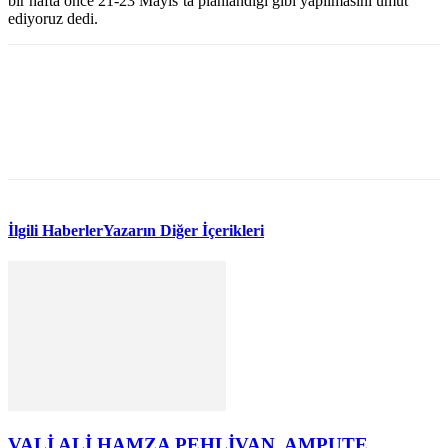
bir hafta önce 21-23 Mayıs’ta planlandığı gibi yapılmasını umut
ediyoruz dedi.
WhatsApp
Facebook
Twitter
İlgili Haberler
Yazarın Diğer İçerikleri
VALİ ALİ HAMZA PEHLİVAN, AMPUTE