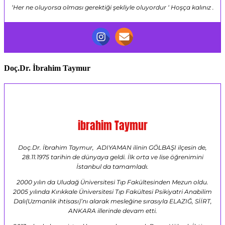
‘Her ne oluyorsa olması gerektiği şekliyle oluyordur ‘ Hoşça kalınız .
Doç.Dr. İbrahim Taymur
ibrahim Taymur
Doç.Dr. İbrahim Taymur, ADIYAMAN ilinin GÖLBAŞI ilçesin de,
28.11.1975 tarihin de dünyaya geldi. İlk orta ve lise öğrenimini
İstanbul da tamamladı.
2000 yılın da Uludağ Üniversitesi Tıp Fakültesinden Mezun oldu.
2005 yılında Kırıkkale Üniversitesi Tıp Fakültesi Psikiyatri Anabilim
Dalı(Uzmanlık ihtisası)’nı alarak mesleğine sırasıyla ELAZIĞ, SİİRT,
ANKARA illerinde devam etti.