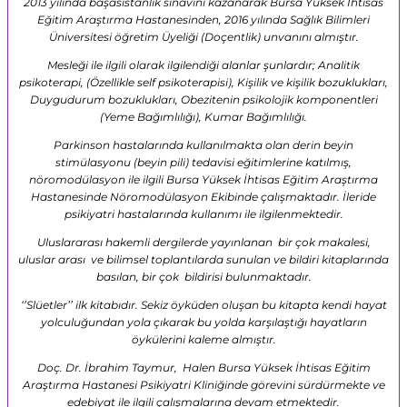
2013 yılında başasistanlık sınavını kazanarak Bursa Yüksek İhtisas
Eğitim Araştırma Hastanesinden, 2016 yılında Sağlık Bilimleri
Üniversitesi öğretim Üyeliği (Doçentlik) unvanını almıştır.
Mesleği ile ilgili olarak ilgilendiği alanlar şunlardır; Analitik
psikoterapi, (Özellikle self psikoterapisi), Kişilik ve kişilik bozuklukları,
Duygudurum bozuklukları, Obezitenin psikolojik komponentleri
(Yeme Bağımlılığı), Kumar Bağımlılığı.
Parkinson hastalarında kullanılmakta olan derin beyin
stimülasyonu (beyin pili) tedavisi eğitimlerine katılmış,
nöromodülasyon ile ilgili Bursa Yüksek İhtisas Eğitim Araştırma
Hastanesinde Nöromodülasyon Ekibinde çalışmaktadır. İleride
psikiyatri hastalarında kullanımı ile ilgilenmektedir.
Uluslararası hakemli dergilerde yayınlanan bir çok makalesi,
uluslar arası ve bilimsel toplantılarda sunulan ve bildiri kitaplarında
basılan, bir çok bildirisi bulunmaktadır.
‘’Slüetler’’ ilk kitabıdır. Sekiz öyküden oluşan bu kitapta kendi hayat
yolculuğundan yola çıkarak bu yolda karşılaştığı hayatların
öykülerini kaleme almıştır.
Doç. Dr. İbrahim Taymur, Halen Bursa Yüksek İhtisas Eğitim
Araştırma Hastanesi Psikiyatri Kliniğinde görevini sürdürmekte ve
edebiyat ile ilgili çalışmalarına devam etmektedir.