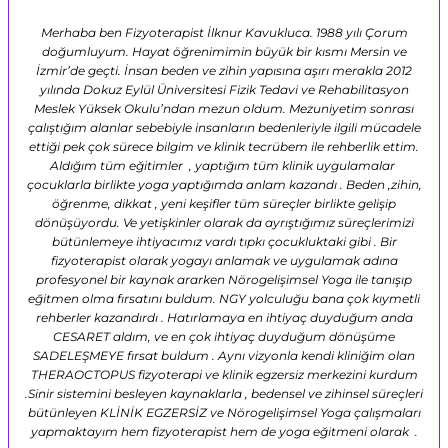
Merhaba ben Fizyoterapist İlknur Kavukluca. 1988 yılı Çorum
doğumluyum. Hayat öğrenimimin büyük bir kısmı Mersin ve
İzmir’de geçti. İnsan beden ve zihin yapısına aşırı merakla 2012
yılında Dokuz Eylül Üniversitesi Fizik Tedavi ve Rehabilitasyon
Meslek Yüksek Okulu’ndan mezun oldum. Mezuniyetim sonrası
çalıştığım alanlar sebebiyle insanların bedenleriyle ilgili mücadele
ettiği pek çok sürece bilgim ve klinik tecrübem ile rehberlik ettim.
Aldığım tüm eğitimler , yaptığım tüm klinik uygulamalar
çocuklarla birlikte yoga yaptığımda anlam kazandı . Beden ,zihin,
öğrenme, dikkat , yeni keşifler tüm süreçler birlikte gelişip
dönüşüyordu. Ve yetişkinler olarak da ayrıştığımız süreçlerimizi
bütünlemeye ihtiyacımız vardı tıpkı çocukluktaki gibi . Bir
fizyoterapist olarak yogayı anlamak ve uygulamak adına
profesyonel bir kaynak ararken Nörogelişimsel Yoga ile tanışıp
eğitmen olma fırsatını buldum. NGY yolculuğu bana çok kıymetli
rehberler kazandırdı . Hatırlamaya en ihtiyaç duyduğum anda
CESARET aldım, ve en çok ihtiyaç duyduğum dönüşüme
SADELEŞMEYE fırsat buldum . Aynı vizyonla kendi kliniğim olan
THERAOCTOPUS fizyoterapi ve klinik egzersiz merkezini kurdum
.Sinir sistemini besleyen kaynaklarla , bedensel ve zihinsel süreçleri
bütünleyen KLİNİK EGZERSİZ ve Nörogelişimsel Yoga çalışmaları
yapmaktayım hem fizyoterapist hem de yoga eğitmeni olarak .