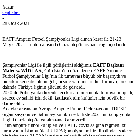
Yazar
cephaber
-
28 Ocak 2021
EAFF Ampute Futbol Şampiyonlar Ligi alınan karar ile 21-23
Mayıs 2021 tarihleri arasında Gaziantep’te oynanacağı açıklandı.
Şampiyonlar Ligi ile ilgili görüşlerini aldığımız
EAFF Başkanı
Mateusz WİDLAK
; Gürcistan’da düzenlenen EAFF Ampute
Futbol Şampiyonlar Ligi’nin ilk turnuvası büyük bir başarıydı ve
birçok ülkede disiplinin gelişmesine yardımcı oldu. Turnuva, bu spor
dalında Türkiye liginin gücünü de gösterdi.
2020’de Polonya’da düzenlenecek olan bir sonraki turnuvanın iptali,
sadece ev sahibi için değil, katılacak tüm kulüpler için büyük bir
darbe oldu.
Adaylar arasından Avrupa Ampute Futbol Federasyonu, TBESF
organizasyonu ve Şahinbey kulübü ile birlikte 2021’in Şampiyonlar
Ligini Gaziantep’te yapılmasına karar verdi.
Tüm ampute futbol kulüpleri ve EAFF, covid salgına rağmen, bu
turnuvanın İstanbul’daki UEFA Şampiyonlar Ligi finalinden sadece