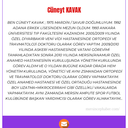
Cüneyt KAVAK
BEN CÜNEYT KAVAK ; 1975 MARDİN / SAVUR DOĞUMLUYUM. 1992
ADANA ERKEK LİSESİNDEN MEZUN OLDUM. 1993 ANKARA
ÜNİVERSİTESİ TIP FAKÜLTESİNİ KAZANDIM. 2005/2009 YILINDA
ÖZEL DİYARBAKIR VENİ VİDİ HASTANESİNDE ORTOPEDİ VE
TRAVMATOLOJİ DOKTORU OLARAK GÖREV YAPTIM. 2009/2010
YILINDA ASKERİ HASTANESİNDE VATANİ GÖREVİMİ
TAMAMLADIKTAN SONRA 2010 YILINDA MERSİN/ANAMUR ÖZEL
ANAMED HASTANESİNİN KURULUŞUNDA YÖNETİM KURULUNDA
GÖREV ALDIM VE O YILDAN BUGÜNE KADAR ORADA HEM
YÖNETİM KURULUNDA, YÖNETİCİ VE AYNI ZSMANDAN ORTOPEDİ
VE TRAVMATOLOJİ DOKTORU OLARAK GÖREV YAPMAKTAYIM.
ÖZEL ANAMED HASTANESİ VE ÖZEL ORTADUĞU HASTANESİNDE
BOY UZATMA+MİKROCERRAHİ GİBİ ÖZELLİKLİ VAKALARDA
YAPMAKTAYIM. AYNI ZAMANDA MERSİN AMPUTE SPOR FUTBOL
KULÜBÜNDE BAŞKAN YARDIMCISI OLARAK GÖREV ALMAKTAYIM…
mersincephaber.com/