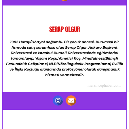
SERAP OLGUR
1982 Hatay/Dörtyol doğumlu.
Bir çocuk annesi.
Kurumsal bir
firmada satış sorumlusu olan Serap Olgur,
Ankara Başkent
Üniversitesi ve
İstanbul Rumeli Üniversitesinde eğitimlerini
tamamlayıp,
Yaşam Koçu,Yönetici Koç,
Mindfulness(Bilinçli
Farkındalık Geliştirme)
NLP(Nörolinguistik Programlama)
Evlilik
ve İlişki Koçluğu alanlarında profösyönel olarak danışmanlık
hizmeti vermektedir.
mersincephaber.com