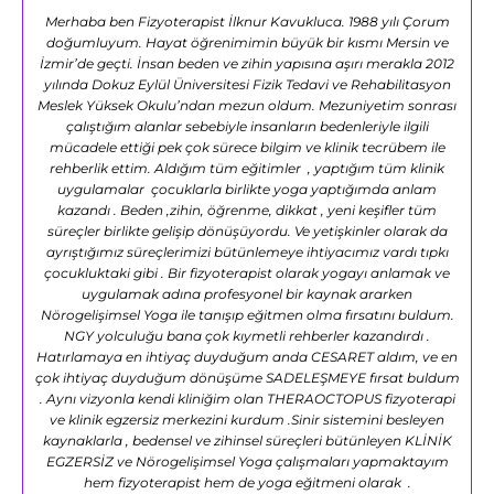
Merhaba ben Fizyoterapist İlknur Kavukluca. 1988 yılı Çorum
doğumluyum. Hayat öğrenimimin büyük bir kısmı Mersin ve
İzmir’de geçti. İnsan beden ve zihin yapısına aşırı merakla 2012
yılında Dokuz Eylül Üniversitesi Fizik Tedavi ve Rehabilitasyon
Meslek Yüksek Okulu’ndan mezun oldum. Mezuniyetim sonrası
çalıştığım alanlar sebebiyle insanların bedenleriyle ilgili
mücadele ettiği pek çok sürece bilgim ve klinik tecrübem ile
rehberlik ettim. Aldığım tüm eğitimler , yaptığım tüm klinik
uygulamalar çocuklarla birlikte yoga yaptığımda anlam
kazandı . Beden ,zihin, öğrenme, dikkat , yeni keşifler tüm
süreçler birlikte gelişip dönüşüyordu. Ve yetişkinler olarak da
ayrıştığımız süreçlerimizi bütünlemeye ihtiyacımız vardı tıpkı
çocukluktaki gibi . Bir fizyoterapist olarak yogayı anlamak ve
uygulamak adına profesyonel bir kaynak ararken
Nörogelişimsel Yoga ile tanışıp eğitmen olma fırsatını buldum.
NGY yolculuğu bana çok kıymetli rehberler kazandırdı .
Hatırlamaya en ihtiyaç duyduğum anda CESARET aldım, ve en
çok ihtiyaç duyduğum dönüşüme SADELEŞMEYE fırsat buldum
. Aynı vizyonla kendi kliniğim olan THERAOCTOPUS fizyoterapi
ve klinik egzersiz merkezini kurdum .Sinir sistemini besleyen
kaynaklarla , bedensel ve zihinsel süreçleri bütünleyen KLİNİK
EGZERSİZ ve Nörogelişimsel Yoga çalışmaları yapmaktayım
hem fizyoterapist hem de yoga eğitmeni olarak .