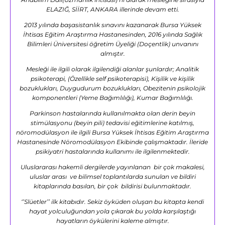
ELAZIĞ, SİİRT, ANKARA illerinde devam etti.
2013 yılında başasistanlık sınavını kazanarak Bursa Yüksek
İhtisas Eğitim Araştırma Hastanesinden, 2016 yılında Sağlık
Bilimleri Üniversitesi öğretim Üyeliği (Doçentlik) unvanını
almıştır.
Mesleği ile ilgili olarak ilgilendiği alanlar şunlardır; Analitik
psikoterapi, (Özellikle self psikoterapisi), Kişilik ve kişilik
bozuklukları, Duygudurum bozuklukları, Obezitenin psikolojik
komponentleri (Yeme Bağımlılığı), Kumar Bağımlılığı.
Parkinson hastalarında kullanılmakta olan derin beyin
stimülasyonu (beyin pili) tedavisi eğitimlerine katılmış,
nöromodülasyon ile ilgili Bursa Yüksek İhtisas Eğitim Araştırma
Hastanesinde Nöromodülasyon Ekibinde çalışmaktadır. İleride
psikiyatri hastalarında kullanımı ile ilgilenmektedir.
Uluslararası hakemli dergilerde yayınlanan bir çok makalesi,
uluslar arası ve bilimsel toplantılarda sunulan ve bildiri
kitaplarında basılan, bir çok bildirisi bulunmaktadır.
‘’Slüetler’’ ilk kitabıdır. Sekiz öyküden oluşan bu kitapta kendi
hayat yolculuğundan yola çıkarak bu yolda karşılaştığı
hayatların öykülerini kaleme almıştır.