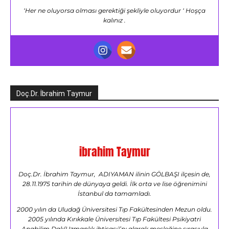
‘Her ne oluyorsa olması gerektiği şekliyle oluyordur ‘ Hoşça
kalınız .
Doç.Dr. İbrahim Taymur
ibrahim Taymur
Doç.Dr. İbrahim Taymur, ADIYAMAN ilinin GÖLBAŞI ilçesin de,
28.11.1975 tarihin de dünyaya geldi. İlk orta ve lise öğrenimini
İstanbul da tamamladı.
2000 yılın da Uludağ Üniversitesi Tıp Fakültesinden Mezun oldu.
2005 yılında Kırıkkale Üniversitesi Tıp Fakültesi Psikiyatri
Anabilim Dalı(Uzmanlık ihtisası)’nı alarak mesleğine sırasıyla