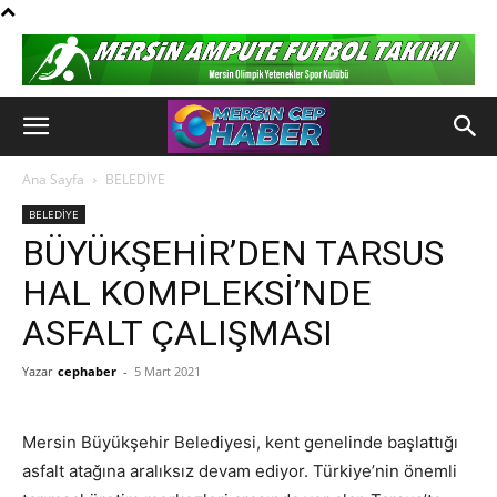
Ana Sayfa
BELEDİYE
BELEDİYE
BÜYÜKŞEHİR’DEN TARSUS
HAL KOMPLEKSİ’NDE
ASFALT ÇALIŞMASI
Yazar
cephaber
-
5 Mart 2021
Mersin Büyükşehir Belediyesi, kent genelinde başlattığı
asfalt atağına aralıksız devam ediyor. Türkiye’nin önemli