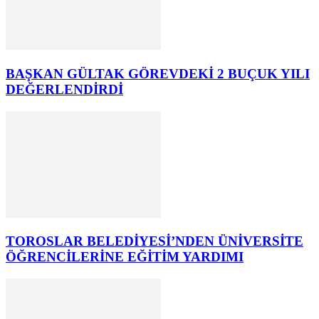
BAŞKAN GÜLTAK GÖREVDEKİ 2 BUÇUK YILI
DEĞERLENDİRDİ
TOROSLAR BELEDİYESİ’NDEN ÜNİVERSİTE
ÖĞRENCİLERİNE EĞİTİM YARDIMI