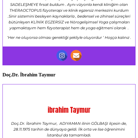
SADELEŞMEYE fırsat buldum . Aynı vizyonla kendi kliniğim olan
THERAOCTOPUS fizyoterapi ve klinik egzersiz merkezini kurdum
.Sinir sistemini besleyen kaynaklarla , bedensel ve zihinsel süreçleri
bütünleyen KLİNİK EGZERSİZ ve Nörogelişimsel Yoga çalışmaları
yapmaktayım hem fizyoterapist hem de yoga eğitmeni olarak .
‘Her ne oluyorsa olması gerektiği şekliyle oluyordur ‘ Hoşça kalınız .
Doç.Dr. İbrahim Taymur
ibrahim Taymur
Doç.Dr. İbrahim Taymur, ADIYAMAN ilinin GÖLBAŞI ilçesin de,
28.11.1975 tarihin de dünyaya geldi. İlk orta ve lise öğrenimini
İstanbul da tamamladı.