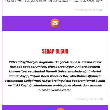
KULÜBÜNDE BAŞKAN YARDIMCISI OLARAK GÖREV ALMAKTAYIM…
mersincephaber.com/
SERAP OLGUR
1982 Hatay/Dörtyol doğumlu.
Bir çocuk annesi.
Kurumsal bir
firmada satış sorumlusu olan Serap Olgur,
Ankara Başkent
Üniversitesi ve
İstanbul Rumeli Üniversitesinde eğitimlerini
tamamlayıp,
Yaşam Koçu,Yönetici Koç,
Mindfulness(Bilinçli
Farkındalık Geliştirme)
NLP(Nörolinguistik Programlama)
Evlilik
ve İlişki Koçluğu alanlarında profösyönel olarak danışmanlık
hizmeti vermektedir.
mersincephaber.com