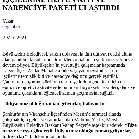
NARENCİYE PAKETİ ULAŞTIRDI
Yazar
cephaber
-
2 Mart 2021
Büyükşehir Belediyesi, salgın dolayısıyla tüm dünyayı etkisi altına
alan pandemi koşullarında tüm Mersin halkına eşit hizmet vermeye
devam ediyor. Büyükşehir’in yürüttüğü çalışmalar kapsamında
Tarsus İlçesi Atalar Mahallesi’nde yaşayan mevsimlik tarım
işçilerine temizlik kiti ve narenciye dağıtımı gerçekleştirildi.
Çadırlarda yaşamını sürdüren tarım işçilerinin çocukları için de
eğitici ve öğretici aktivitelerde bulunan Büyükşehir ekipleri, dans ve
oyunlarla çocukların eğlenceli zaman geçirmesini sağladı.
“İhtiyacımız olduğu zaman geliyorlar, bakıyorlar”
Şanlıurfa’nın Viranşehir İlçesi’nden Mersin’e tarımsal alanda
çalışmak için gelen ve çadırda kalan Mahmut Yıldız, Mersin
Büyükşehir Belediye Başkanı Vahap Seçer’e teşekkür ederek,
“Bize
meyve ve eşya gönderdi. İhtiyacımız olduğu zaman geliyorlar,
bakıyorlar”
ifadelerini kullandı.