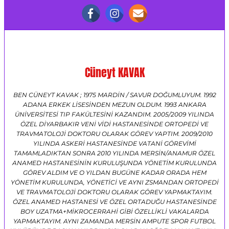
Cüneyt KAVAK
BEN CÜNEYT KAVAK ; 1975 MARDİN / SAVUR DOĞUMLUYUM. 1992
ADANA ERKEK LİSESİNDEN MEZUN OLDUM. 1993 ANKARA
ÜNİVERSİTESİ TIP FAKÜLTESİNİ KAZANDIM. 2005/2009 YILINDA
ÖZEL DİYARBAKIR VENİ VİDİ HASTANESİNDE ORTOPEDİ VE
TRAVMATOLOJİ DOKTORU OLARAK GÖREV YAPTIM. 2009/2010
YILINDA ASKERİ HASTANESİNDE VATANİ GÖREVİMİ
TAMAMLADIKTAN SONRA 2010 YILINDA MERSİN/ANAMUR ÖZEL
ANAMED HASTANESİNİN KURULUŞUNDA YÖNETİM KURULUNDA
GÖREV ALDIM VE O YILDAN BUGÜNE KADAR ORADA HEM
YÖNETİM KURULUNDA, YÖNETİCİ VE AYNI ZSMANDAN ORTOPEDİ
VE TRAVMATOLOJİ DOKTORU OLARAK GÖREV YAPMAKTAYIM.
ÖZEL ANAMED HASTANESİ VE ÖZEL ORTADUĞU HASTANESİNDE
BOY UZATMA+MİKROCERRAHİ GİBİ ÖZELLİKLİ VAKALARDA
YAPMAKTAYIM. AYNI ZAMANDA MERSİN AMPUTE SPOR FUTBOL