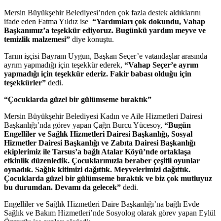
Mersin Büyükşehir Belediyesi’nden çok fazla destek aldıklarını
ifade eden Fatma Yıldız ise
“Yardımları çok dokundu, Vahap
Başkanımız’a teşekkür ediyoruz. Bugünkü yardım meyve ve
temizlik malzemesi”
diye konuştu.
Tarım işçisi Bayram Uygun, Başkan Seçer’e vatandaşlar arasında
ayrım yapmadığı için teşekkür ederek,
“Vahap Seçer’e ayrım
yapmadığı için teşekkür ederiz. Fakir babası olduğu için
teşekkürler”
dedi.
“Çocuklarda güzel bir gülümseme bıraktık”
Mersin Büyükşehir Belediyesi Kadın ve Aile Hizmetleri Dairesi
Başkanlığı’nda görev yapan Çağrı Burcu Yücesoy,
“Bugün
Engelliler ve Sağlık Hizmetleri Dairesi Başkanlığı, Sosyal
Hizmetler Dairesi Başkanlığı ve Zabıta Dairesi Başkanlığı
ekiplerimiz ile Tarsus’a bağlı Atalar Köyü’nde ortaklaşa
etkinlik düzenledik. Çocuklarımızla beraber çeşitli oyunlar
oynadık. Sağlık kitimizi dağıttık. Meyvelerimizi dağıttık.
Çocuklarda güzel bir gülümseme bıraktık ve biz çok mutluyuz
bu durumdan. Devamı da gelecek”
dedi.
Engelliler ve Sağlık Hizmetleri Daire Başkanlığı’na bağlı Evde
Sağlık ve Bakım Hizmetleri’nde Sosyolog olarak görev yapan Eylül