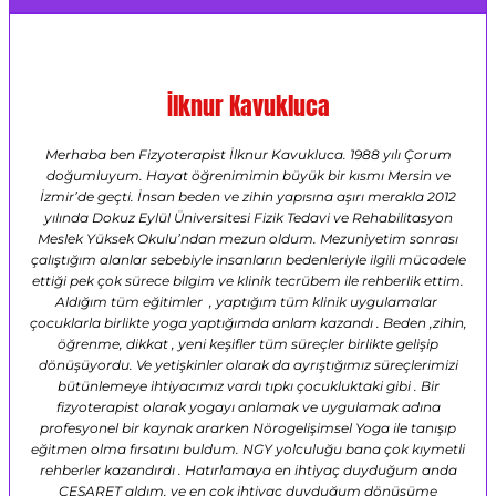
İlknur Kavukluca
Merhaba ben Fizyoterapist İlknur Kavukluca. 1988 yılı Çorum
doğumluyum. Hayat öğrenimimin büyük bir kısmı Mersin ve
İzmir’de geçti. İnsan beden ve zihin yapısına aşırı merakla 2012
yılında Dokuz Eylül Üniversitesi Fizik Tedavi ve Rehabilitasyon
Meslek Yüksek Okulu’ndan mezun oldum. Mezuniyetim sonrası
çalıştığım alanlar sebebiyle insanların bedenleriyle ilgili mücadele
ettiği pek çok sürece bilgim ve klinik tecrübem ile rehberlik ettim.
Aldığım tüm eğitimler , yaptığım tüm klinik uygulamalar
çocuklarla birlikte yoga yaptığımda anlam kazandı . Beden ,zihin,
öğrenme, dikkat , yeni keşifler tüm süreçler birlikte gelişip
dönüşüyordu. Ve yetişkinler olarak da ayrıştığımız süreçlerimizi
bütünlemeye ihtiyacımız vardı tıpkı çocukluktaki gibi . Bir
fizyoterapist olarak yogayı anlamak ve uygulamak adına
profesyonel bir kaynak ararken Nörogelişimsel Yoga ile tanışıp
eğitmen olma fırsatını buldum. NGY yolculuğu bana çok kıymetli
rehberler kazandırdı . Hatırlamaya en ihtiyaç duyduğum anda
CESARET aldım, ve en çok ihtiyaç duyduğum dönüşüme