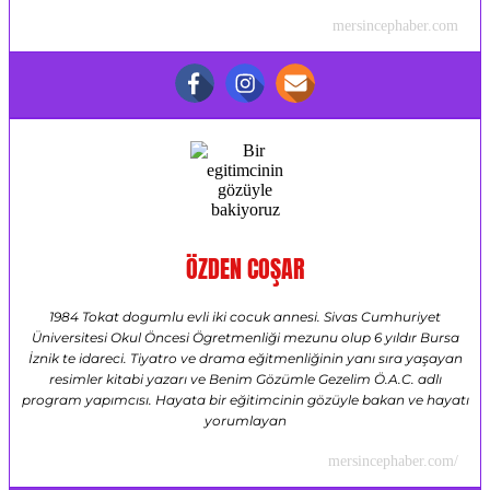
mersincephaber.com
ÖZDEN COŞAR
1984 Tokat dogumlu evli iki cocuk annesi. Sivas Cumhuriyet
Üniversitesi Okul Öncesi Ögretmenliği mezunu olup 6 yıldır Bursa
İznik te idareci. Tiyatro ve drama eğitmenliğinin yanı sıra yaşayan
resimler kitabi yazarı ve Benim Gözümle Gezelim Ö.A.C. adlı
program yapımcısı. Hayata bir eğitimcinin gözüyle bakan ve hayatı
yorumlayan
mersincephaber.com/