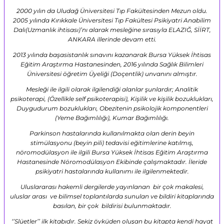
2000 yılın da Uludağ Üniversitesi Tıp Fakültesinden Mezun oldu.
2005 yılında Kırıkkale Üniversitesi Tıp Fakültesi Psikiyatri Anabilim
Dalı(Uzmanlık ihtisası)’nı alarak mesleğine sırasıyla ELAZIĞ, SİİRT,
ANKARA illerinde devam etti.
2013 yılında başasistanlık sınavını kazanarak Bursa Yüksek İhtisas
Eğitim Araştırma Hastanesinden, 2016 yılında Sağlık Bilimleri
Üniversitesi öğretim Üyeliği (Doçentlik) unvanını almıştır.
Mesleği ile ilgili olarak ilgilendiği alanlar şunlardır; Analitik
psikoterapi, (Özellikle self psikoterapisi), Kişilik ve kişilik bozuklukları,
Duygudurum bozuklukları, Obezitenin psikolojik komponentleri
(Yeme Bağımlılığı), Kumar Bağımlılığı.
Parkinson hastalarında kullanılmakta olan derin beyin
stimülasyonu (beyin pili) tedavisi eğitimlerine katılmış,
nöromodülasyon ile ilgili Bursa Yüksek İhtisas Eğitim Araştırma
Hastanesinde Nöromodülasyon Ekibinde çalışmaktadır. İleride
psikiyatri hastalarında kullanımı ile ilgilenmektedir.
Uluslararası hakemli dergilerde yayınlanan bir çok makalesi,
uluslar arası ve bilimsel toplantılarda sunulan ve bildiri kitaplarında
basılan, bir çok bildirisi bulunmaktadır.
‘’Slüetler’’ ilk kitabıdır. Sekiz öyküden oluşan bu kitapta kendi hayat