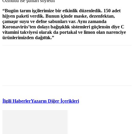
Özmutlu ise şunları söyledi
:
“Bugün tarım işçilerimize bir etkinlik düzenledik. 150 adet
hijyen paketi verdik. Bunun içinde maske, dezenfektan,
çamaşır suyu ve defne sabunları var. Aynı zamanda
Koronavirüs’ten dolayı bağışıklık sistemleri güçlensin diye C
vitamini takviyesi olarak da portakal ve limon olan narenciye
ürünlerimizden dağıttık.”
WhatsApp
Facebook
Twitter
İlgili Haberler
Yazarın Diğer İçerikleri