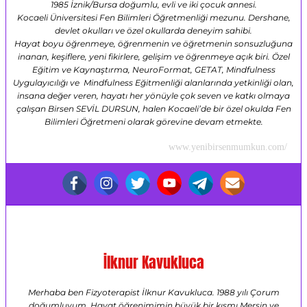
1985 İznik/Bursa doğumlu, evli ve iki çocuk annesi.
Kocaeli Üniversitesi Fen Bilimleri Öğretmenliği mezunu. Dershane,
devlet okulları ve özel okullarda deneyim sahibi.
Hayat boyu öğrenmeye, öğrenmenin ve öğretmenin sonsuzluğuna
inanan, keşiflere, yeni fikirlere, gelişim ve öğrenmeye açık biri. Özel
Eğitim ve Kaynaştırma, NeuroFormat, GETAT, Mindfulness
Uygulayıcılığı ve Mindfulness Eğitmenliği alanlarında yetkinliği olan,
insana değer veren, hayatı her yönüyle çok seven ve katkı olmaya
çalışan Birsen SEVİL DURSUN, halen Kocaeli’de bir özel okulda Fen
Bilimleri Öğretmeni olarak görevine devam etmekte.
www.yenibirsenmumkun.com/
İlknur Kavukluca
Merhaba ben Fizyoterapist İlknur Kavukluca. 1988 yılı Çorum
doğumluyum. Hayat öğrenimimin büyük bir kısmı Mersin ve