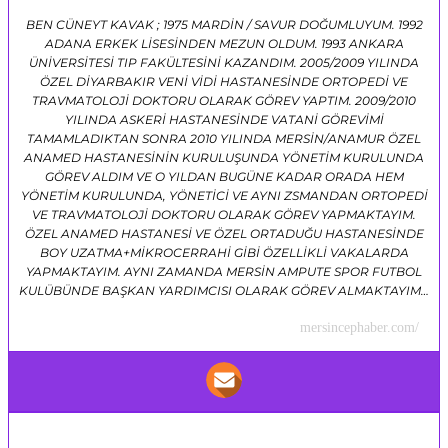
BEN CÜNEYT KAVAK ; 1975 MARDİN / SAVUR DOĞUMLUYUM. 1992
ADANA ERKEK LİSESİNDEN MEZUN OLDUM. 1993 ANKARA
ÜNİVERSİTESİ TIP FAKÜLTESİNİ KAZANDIM. 2005/2009 YILINDA
ÖZEL DİYARBAKIR VENİ VİDİ HASTANESİNDE ORTOPEDİ VE
TRAVMATOLOJİ DOKTORU OLARAK GÖREV YAPTIM. 2009/2010
YILINDA ASKERİ HASTANESİNDE VATANİ GÖREVİMİ
TAMAMLADIKTAN SONRA 2010 YILINDA MERSİN/ANAMUR ÖZEL
ANAMED HASTANESİNİN KURULUŞUNDA YÖNETİM KURULUNDA
GÖREV ALDIM VE O YILDAN BUGÜNE KADAR ORADA HEM
YÖNETİM KURULUNDA, YÖNETİCİ VE AYNI ZSMANDAN ORTOPEDİ
VE TRAVMATOLOJİ DOKTORU OLARAK GÖREV YAPMAKTAYIM.
ÖZEL ANAMED HASTANESİ VE ÖZEL ORTADUĞU HASTANESİNDE
BOY UZATMA+MİKROCERRAHİ GİBİ ÖZELLİKLİ VAKALARDA
YAPMAKTAYIM. AYNI ZAMANDA MERSİN AMPUTE SPOR FUTBOL
KULÜBÜNDE BAŞKAN YARDIMCISI OLARAK GÖREV ALMAKTAYIM…
mersincephaber.com/