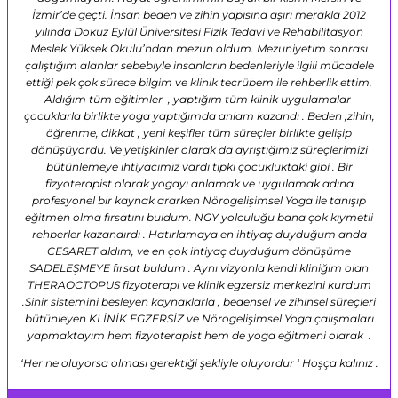
İzmir’de geçti. İnsan beden ve zihin yapısına aşırı merakla 2012
yılında Dokuz Eylül Üniversitesi Fizik Tedavi ve Rehabilitasyon
Meslek Yüksek Okulu’ndan mezun oldum. Mezuniyetim sonrası
çalıştığım alanlar sebebiyle insanların bedenleriyle ilgili mücadele
ettiği pek çok sürece bilgim ve klinik tecrübem ile rehberlik ettim.
Aldığım tüm eğitimler , yaptığım tüm klinik uygulamalar
çocuklarla birlikte yoga yaptığımda anlam kazandı . Beden ,zihin,
öğrenme, dikkat , yeni keşifler tüm süreçler birlikte gelişip
dönüşüyordu. Ve yetişkinler olarak da ayrıştığımız süreçlerimizi
bütünlemeye ihtiyacımız vardı tıpkı çocukluktaki gibi . Bir
fizyoterapist olarak yogayı anlamak ve uygulamak adına
profesyonel bir kaynak ararken Nörogelişimsel Yoga ile tanışıp
eğitmen olma fırsatını buldum. NGY yolculuğu bana çok kıymetli
rehberler kazandırdı . Hatırlamaya en ihtiyaç duyduğum anda
CESARET aldım, ve en çok ihtiyaç duyduğum dönüşüme
SADELEŞMEYE fırsat buldum . Aynı vizyonla kendi kliniğim olan
THERAOCTOPUS fizyoterapi ve klinik egzersiz merkezini kurdum
.Sinir sistemini besleyen kaynaklarla , bedensel ve zihinsel süreçleri
bütünleyen KLİNİK EGZERSİZ ve Nörogelişimsel Yoga çalışmaları
yapmaktayım hem fizyoterapist hem de yoga eğitmeni olarak .
‘Her ne oluyorsa olması gerektiği şekliyle oluyordur ‘ Hoşça kalınız .