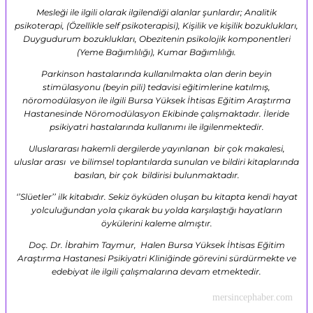
Mesleği ile ilgili olarak ilgilendiği alanlar şunlardır; Analitik
psikoterapi, (Özellikle self psikoterapisi), Kişilik ve kişilik bozuklukları,
Duygudurum bozuklukları, Obezitenin psikolojik komponentleri
(Yeme Bağımlılığı), Kumar Bağımlılığı.
Parkinson hastalarında kullanılmakta olan derin beyin
stimülasyonu (beyin pili) tedavisi eğitimlerine katılmış,
nöromodülasyon ile ilgili Bursa Yüksek İhtisas Eğitim Araştırma
Hastanesinde Nöromodülasyon Ekibinde çalışmaktadır. İleride
psikiyatri hastalarında kullanımı ile ilgilenmektedir.
Uluslararası hakemli dergilerde yayınlanan bir çok makalesi,
uluslar arası ve bilimsel toplantılarda sunulan ve bildiri kitaplarında
basılan, bir çok bildirisi bulunmaktadır.
‘’Slüetler’’ ilk kitabıdır. Sekiz öyküden oluşan bu kitapta kendi hayat
yolculuğundan yola çıkarak bu yolda karşılaştığı hayatların
öykülerini kaleme almıştır.
Doç. Dr. İbrahim Taymur, Halen Bursa Yüksek İhtisas Eğitim
Araştırma Hastanesi Psikiyatri Kliniğinde görevini sürdürmekte ve
edebiyat ile ilgili çalışmalarına devam etmektedir.
mersincephaber.com