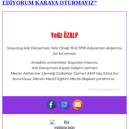
EDİYORUM KARAYA OTURMAYIZ”
Yeliz ÖZALP
Sosyolog Aile Danışmanı Yeliz Özalp 19.12.1978 Adıyaman doğumlu
,bir kız annesi.
Anadolu üniversitesi Sosyoloji mezunu
Aile Danışmanı,Kişisel Gelişim Uzmanı
Mersin Alzheımer Derneği Gülbahar Özmen Aktif Yaş Alma Evi
Sorumlusu ,Mersin Mezitli Eğitim Meclisi Başkan yardımcısı ..
mersincephaber.com