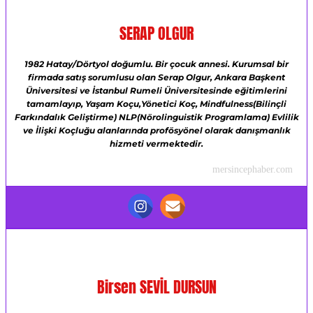
SERAP OLGUR
1982 Hatay/Dörtyol doğumlu.
Bir çocuk annesi.
Kurumsal bir
firmada satış sorumlusu olan Serap Olgur,
Ankara Başkent
Üniversitesi ve
İstanbul Rumeli Üniversitesinde eğitimlerini
tamamlayıp,
Yaşam Koçu,Yönetici Koç,
Mindfulness(Bilinçli
Farkındalık Geliştirme)
NLP(Nörolinguistik Programlama)
Evlilik
ve İlişki Koçluğu alanlarında profösyönel olarak danışmanlık
hizmeti vermektedir.
mersincephaber.com
Birsen SEVİL DURSUN