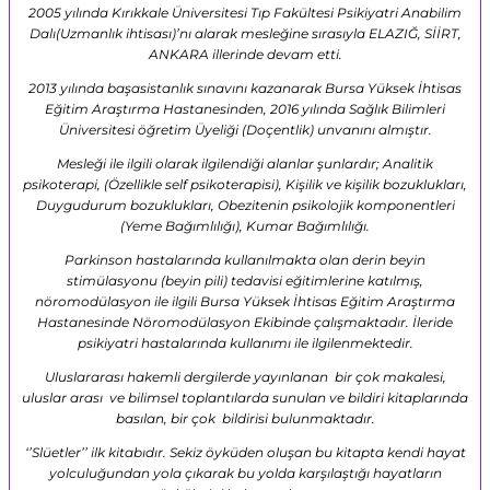
2005 yılında Kırıkkale Üniversitesi Tıp Fakültesi Psikiyatri Anabilim
Dalı(Uzmanlık ihtisası)’nı alarak mesleğine sırasıyla ELAZIĞ, SİİRT,
ANKARA illerinde devam etti.
2013 yılında başasistanlık sınavını kazanarak Bursa Yüksek İhtisas
Eğitim Araştırma Hastanesinden, 2016 yılında Sağlık Bilimleri
Üniversitesi öğretim Üyeliği (Doçentlik) unvanını almıştır.
Mesleği ile ilgili olarak ilgilendiği alanlar şunlardır; Analitik
psikoterapi, (Özellikle self psikoterapisi), Kişilik ve kişilik bozuklukları,
Duygudurum bozuklukları, Obezitenin psikolojik komponentleri
(Yeme Bağımlılığı), Kumar Bağımlılığı.
Parkinson hastalarında kullanılmakta olan derin beyin
stimülasyonu (beyin pili) tedavisi eğitimlerine katılmış,
nöromodülasyon ile ilgili Bursa Yüksek İhtisas Eğitim Araştırma
Hastanesinde Nöromodülasyon Ekibinde çalışmaktadır. İleride
psikiyatri hastalarında kullanımı ile ilgilenmektedir.
Uluslararası hakemli dergilerde yayınlanan bir çok makalesi,
uluslar arası ve bilimsel toplantılarda sunulan ve bildiri kitaplarında
basılan, bir çok bildirisi bulunmaktadır.
‘’Slüetler’’ ilk kitabıdır. Sekiz öyküden oluşan bu kitapta kendi hayat
yolculuğundan yola çıkarak bu yolda karşılaştığı hayatların