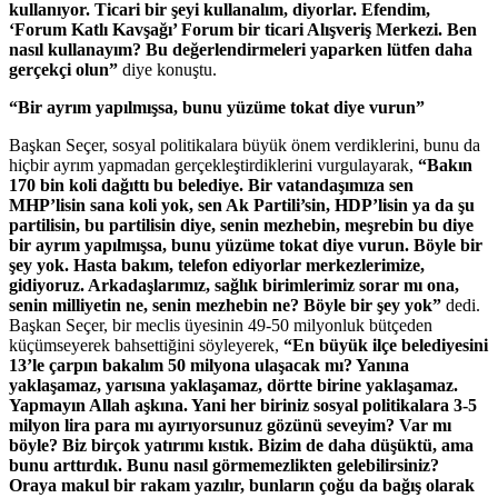
kullanıyor. Ticari bir şeyi kullanalım, diyorlar. Efendim,
‘Forum Katlı Kavşağı’ Forum bir ticari Alışveriş Merkezi. Ben
nasıl kullanayım? Bu değerlendirmeleri yaparken lütfen daha
gerçekçi olun”
diye konuştu.
“Bir ayrım yapılmışsa, bunu yüzüme tokat diye vurun”
Başkan Seçer, sosyal politikalara büyük önem verdiklerini, bunu da
hiçbir ayrım yapmadan gerçekleştirdiklerini vurgulayarak,
“Bakın
170 bin koli dağıttı bu belediye. Bir vatandaşımıza sen
MHP’lisin sana koli yok, sen Ak Partili’sin, HDP’lisin ya da şu
partilisin, bu partilisin diye, senin mezhebin, meşrebin bu diye
bir ayrım yapılmışsa, bunu yüzüme tokat diye vurun. Böyle bir
şey yok. Hasta bakım, telefon ediyorlar merkezlerimize,
gidiyoruz. Arkadaşlarımız, sağlık birimlerimiz sorar mı ona,
senin milliyetin ne, senin mezhebin ne? Böyle bir şey yok”
dedi.
Başkan Seçer, bir meclis üyesinin 49-50 milyonluk bütçeden
küçümseyerek bahsettiğini söyleyerek,
“En büyük ilçe belediyesini
13’le çarpın bakalım 50 milyona ulaşacak mı? Yanına
yaklaşamaz, yarısına yaklaşamaz, dörtte birine yaklaşamaz.
Yapmayın Allah aşkına. Yani her biriniz sosyal politikalara 3-5
milyon lira para mı ayırıyorsunuz gözünü seveyim? Var mı
böyle? Biz birçok yatırımı kıstık. Bizim de daha düşüktü, ama
bunu arttırdık. Bunu nasıl görmemezlikten gelebilirsiniz?
Oraya makul bir rakam yazılır, bunların çoğu da bağış olarak