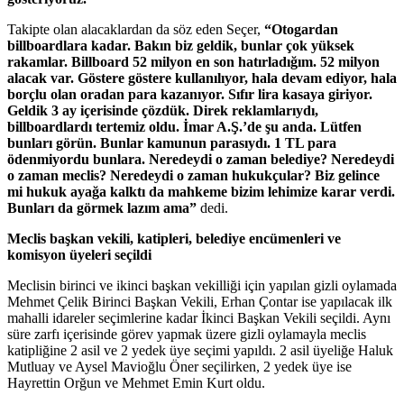
Takipte olan alacaklardan da söz eden Seçer,
“Otogardan
billboardlara kadar. Bakın biz geldik, bunlar çok yüksek
rakamlar. Billboard 52 milyon en son hatırladığım. 52 milyon
alacak var. Göstere göstere kullanılıyor, hala devam ediyor, hala
borçlu olan oradan para kazanıyor. Sıfır lira kasaya giriyor.
Geldik 3 ay içerisinde çözdük. Direk reklamlarıydı,
billboardlardı tertemiz oldu. İmar A.Ş.’de şu anda. Lütfen
bunları görün. Bunlar kamunun parasıydı. 1 TL para
ödenmiyordu bunlara. Neredeydi o zaman belediye? Neredeydi
o zaman meclis? Neredeydi o zaman hukukçular? Biz gelince
mi hukuk ayağa kalktı da mahkeme bizim lehimize karar verdi.
Bunları da görmek lazım ama”
dedi.
Meclis başkan vekili, katipleri, belediye encümenleri ve
komisyon üyeleri seçildi
Meclisin birinci ve ikinci başkan vekilliği için yapılan gizli oylamada
Mehmet Çelik Birinci Başkan Vekili, Erhan Çontar ise yapılacak ilk
mahalli idareler seçimlerine kadar İkinci Başkan Vekili seçildi. Aynı
süre zarfı içerisinde görev yapmak üzere gizli oylamayla meclis
katipliğine 2 asil ve 2 yedek üye seçimi yapıldı. 2 asil üyeliğe Haluk
Mutluay ve Aysel Mavioğlu Öner seçilirken, 2 yedek üye ise
Hayrettin Orğun ve Mehmet Emin Kurt oldu.