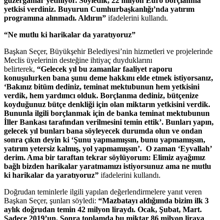
güzergahlar yetmiyor. Söyledik, 22 milyon Euro borçlanma
yetkisi verdiniz. Buyurun Cumhurbaşkanlığı’nda yatırım
programına alınmadı. Aldırın”
ifadelerini kullandı.
“Ne mutlu ki harikalar da yaratıyoruz”
Başkan Seçer, Büyükşehir Belediyesi’nin hizmetleri ve projelerinde
Meclis üyelerinin desteğine ihtiyaç duyduklarını
belirterek,
“Gelecek yıl bu zamanlar faaliyet raporu
konuşulurken bana şunu deme hakkını elde etmek istiyorsanız,
‘Bakınız bitüm dediniz, teminat mektubunun hem yetkisini
verdik, hem yardımcı olduk. Borçlanma dediniz, bütçenize
koyduğunuz bütçe denkliği için olan miktarın yetkisini verdik.
Bununla ilgili borçlanmak için de banka teminat mektubunun
İller Bankası tarafından verilmesini temin ettik’. Bunları yapın,
gelecek yıl bunları bana söyleyecek durumda olun ve ondan
sonra çıkın deyin ki ‘Şunu yapmamışsın, bunu yapmamışsın,
yatırım yetersiz kalmış, yol yapmamışsın’. O zaman ‘Eyvallah’
derim. Ama bir taraftan tekrar söylüyorum: Elimiz ayağımız
bağlı bizden harikalar yaratmamızı istiyorsunuz ama ne mutlu
ki harikalar da yaratıyoruz”
ifadelerini kullandı.
Doğrudan teminlerle ilgili yapılan değerlendirmelere yanıt veren
Başkan Seçer, şunları söyledi:
“Mazbatayı aldığımda bizim ilk 3
aylık doğrudan temin 42 milyon liraydı. Ocak, Şubat, Mart.
Sadece 2019’un.
Sonra toplamda bu miktar 86 milyon liraya