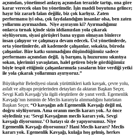
açısından, yönetimsel anlayış açısından terazide tartıp, ona göre
karar verecek olan bu yönetimdir. İşin maddi boyutuna gelince;
hayır biz zararlı falan değiliz, biz çok karlıyız. Zaten
performansı iyi olsa, çok faydalandığım insanlar olsa, ben zaten
yollarımı ayırmazdım. Niye ayırayım ki? Ayırmadığımız
onlarca tırnak içinde sizin iddianızdan yola çıkarak
söylüyorum, siyasi görüşleri bana uygun olmayan binlerce
insan çalışıyor ve çalışmaya devam edecek. Üst yönetimlerde,
orta yönetimlerde, alt kademede çalışanlar, sokakta, büroda
çalışanlar. Bize katkı sunmadığını düşündüğümüz sadece
performans açısından değil, iş barışını, iş huzurunu sıkıntıya
sokan, işlerimizi yavaşlatan, halel getiren böyle gördüğümüz
böyle tespit ettiğimiz çalışanlarımızla yasaların bize verdiği yetki
ile yola çıkarak yollarımızı ayırıyoruz.”
Büyükşehir Belediyesi olarak yürüttükleri katlı kavşak, çevre yolu,
asfalt ve altyapı projelerinden detayları da aktaran Başkan Seçer,
Sevgi Katlı Kavşağı’yla ilgili eleştirilere de yanıt verdi. Egemenlik
Kavşağı’nın isminin de Meclis kararıyla alınmadığını hatırlatan
Başkan Seçer,
“O kavşağın adı Egemenlik Kavşağı değil mi,
doğru söylüyorum. Ama oranın meclis kararı yok. Az önce
söylediniz ya; ‘Sevgi Kavşağının meclis kararı yok, Sevgi
kavşağı diyorsunuz.’ O hatayı siz de yapıyorsunuz. Niye
Egemenlik Kavşağı diyorsunuz? Hani Meclis kararı? Meclis
kararı yok. Egemenlik Kavşağı, kulağa hoş gelmiş, herkes