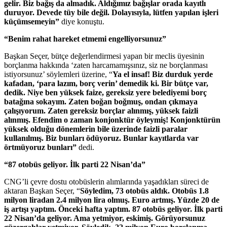
gelir. Biz bağış da almadık. Aldığımız bağışlar orada kayıtlı
duruyor. Devede tüy bile değil. Dolayısıyla, lütfen yapılan işleri
küçümsemeyin”
diye konuştu.
“Benim rahat hareket etmemi engelliyorsunuz”
Başkan Seçer, bütçe değerlendirmesi yapan bir meclis üyesinin
borçlanma hakkında ‘zaten harcamamışsınız, siz ne borçlanması
istiyorsunuz’ söylemleri üzerine, “
Ya el insaf! Biz durduk yerde
kafadan, ‘para lazım, borç verin’ demedik ki. Bir bütçe var,
dedik. Niye ben yüksek faize, gereksiz yere belediyemi borç
batağına sokayım. Zaten boğan boğmuş, ondan çıkmaya
çalışıyorum. Zaten gereksiz borçlar alınmış, yüksek faizli
alınmış. Efendim o zaman konjonktür öyleymiş! Konjonktürün
yüksek olduğu dönemlerin bile üzerinde faizli paralar
kullanılmış. Biz bunları ödüyoruz. Bunlar kayıtlarda var
örtmüyoruz bunları”
dedi.
“87 otobüs geliyor. İlk parti 22 Nisan’da”
CNG’li çevre dostu otobüslerin alımlarında yaşadıkları süreci de
aktaran Başkan Seçer, “
Söyledim, 73 otobüs aldık. Otobüs 1.8
milyon liradan 2.4 milyon lira olmuş. Euro artmış. Yüzde 20 de
iş artışı yaptım. Önceki hafta yaptım. 87 otobüs geliyor. İlk parti
22 Nisan’da geliyor. Ama yetmiyor, eskimiş. Görüyorsunuz