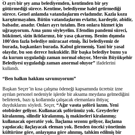
O ayrı bir şey ama belediyemden, kentimden bir şey
götürmediği sürece. Kentime, belediyeme halel getirmediği
sürece. Genel anlamda vatandaşlarım evladımdır. Kazla kozu
karıştırmayalım. Bütün vatandaşlarım evlattır, kardeştir, abidir,
babadır, anadır. Onları ayrı tutalım. Ben onlara hizmet için
uğraşıyorum. Ama şunu söyleyelim. Efendim pandemi süreci,
hükümet, sizin iktidarınız, bir yasa çıkarmış. Benim dışımda
100’den fazla belediye müracaat etmiş. İki belediyemiz de
burada, başkanları burada. Kabul görmemiş. Yani bir yasal
olaydır, bu son derece hukukidir. Bir başka belediye bunu ya
da kurum uyguladığı zaman normal oluyor, Mersin Büyükşehir
Belediyesi uyguladığı zaman anormal oluyor”
ifadelerini
kullandı.
“Ben halkın hakkını savunuyorum”
Başkan Seçer’in kısa çalışma ödeneği kapsamında ücretsiz izne
ayrılan personel nedeniyle işlerde bir aksama meydana gelmediğini
belirterek, bazı iş kollarında çalışacak elemanlara ihtiyaç
duyduklarını söyledi. Seçer,
“Ağır vasıta şoförü lazım. Yeni
otobüsler geliyor. Kullanacak şoförümüz yok. Greyderler
kiralanmış, silindir kiralanmış, iş makineleri kiralanmış;
kullanacak operatör yok. İlaçlama sezonu geliyor, ilaçlama
yapılacak; ilaçlayacak eleman yok. Benden önceki yönetimin
kültürüne göre, anlayışına göre alınmış, tahkim edilmiş bir