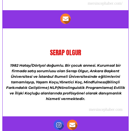
mersincephaber.com/
SERAP OLGUR
1982 Hatay/Dörtyol doğumlu.
Bir çocuk annesi.
Kurumsal bir
firmada satış sorumlusu olan Serap Olgur,
Ankara Başkent
Üniversitesi ve
İstanbul Rumeli Üniversitesinde eğitimlerini
tamamlayıp,
Yaşam Koçu,Yönetici Koç,
Mindfulness(Bilinçli
Farkındalık Geliştirme)
NLP(Nörolinguistik Programlama)
Evlilik
ve İlişki Koçluğu alanlarında profösyönel olarak danışmanlık
hizmeti vermektedir.
mersincephaber.com