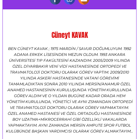
Cüneyt KAVAK
BEN CÜNEYT KAVAK ; 1975 MARDİN / SAVUR DOĞUMLUYUM. 1992
ADANA ERKEK LİSESİNDEN MEZUN OLDUM. 1993 ANKARA
ÜNİVERSİTESİ TIP FAKÜLTESİNİ KAZANDIM. 2005/2009 YILINDA
ÖZEL DİYARBAKIR VENİ VİDİ HASTANESİNDE ORTOPEDİ VE
TRAVMATOLOJİ DOKTORU OLARAK GÖREV YAPTIM. 2009/2010
YILINDA ASKERİ HASTANESİNDE VATANİ GÖREVİMİ
TAMAMLADIKTAN SONRA 2010 YILINDA MERSİN/ANAMUR ÖZEL
ANAMED HASTANESİNİN KURULUŞUNDA YÖNETİM KURULUNDA
GÖREV ALDIM VE O YILDAN BUGÜNE KADAR ORADA HEM
YÖNETİM KURULUNDA, YÖNETİCİ VE AYNI ZSMANDAN ORTOPEDİ
VE TRAVMATOLOJİ DOKTORU OLARAK GÖREV YAPMAKTAYIM.
ÖZEL ANAMED HASTANESİ VE ÖZEL ORTADUĞU HASTANESİNDE
BOY UZATMA+MİKROCERRAHİ GİBİ ÖZELLİKLİ VAKALARDA
YAPMAKTAYIM. AYNI ZAMANDA MERSİN AMPUTE SPOR FUTBOL
KULÜBÜNDE BAŞKAN YARDIMCISI OLARAK GÖREV ALMAKTAYIM…