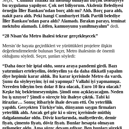
Seçer,
“Cumhur İttifakı’na mensup olmayan birçok belediyeye
bu uygulama yapılıyor. Çok net biliyorum. Akdeniz Belediyesi
örneğin İller Bankası’ndan borç aldı mı? Aldı. Borç para aldı,
nakit para aldı. Peki hangi Cumhuriyet Halk Partili belediye
İller Bankası’ndan para aldı? Alamadı. Bırakın parayı, teminat
mektubu alamadı. Lütfen, kamuoyunu yanıltmayalım”
dedi.
“28 Nisan’da Metro ihalesi tekrar gerçekleşecek”
Mersin’de hayata geçirdikleri ve yürüttükleri projelere ilişkin
değerlendirmelerde bulunan Seçer, Metro ihalesinin de önemli
olduğunu söyledi. Seçer, şunları söyledi:
“Daha önce bir iptal oldu, sonra araya pandemi girdi. Bazı
yatırımları erteleyelim, öteleyelim ya da daha dikkatli yapalım
diye hepimiz karar aldık. Bu karar içerisinde Metro da vardı.
Şunu da söyleyeyim; iyi mi yapmışız? Vallahi iyi yapmamışız.
Nereden bileyim ben dolar 8 lira olacak, Euro 10 lira olacak?
Keşke hiç bekletmeseymişim. Şimdi onu açıklayacağım. Neden
bu iş uzuyor? Şimdi o süreçte biz ihaleye çıktık. Tabi ki
itirazlar… Sonuç itibariyle ihale devam etti. Ön yeterlilik
yapıldı. Gerçekten Türkiye’nin, dünyanın saygın firmaları
yeterlilik aldı. Ancak gel gör ki o süreç içerisinde müthiş
dalgalanmalar oldu. Döviz kurlarında, maliyetlerde, demir
fiyatı, çimento fiyatı, döviz fiyatı. Bunlar hesapta olmayan
gelişmeler oldu. Ama süreç devam ediyor. Ben bunları sürekli