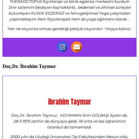
THERAOCTOPUS fizyoterapi ve klinik egzersiz merkezini kurdum
.Sinir sistemini besleyen kaynaklarla , bedensel ve zihinsel süreçleri
bütünleyen KLİNİK EGZERSİZ ve Nörogelişimsel Yoga çalışmaları
yapmaktayım hem fizyoterapist hem de yoga eğitmeni olarak .
‘Her ne oluyorsa olması gerektiği şekliyle oluyordur ‘ Hoşça kalınız .
Doç.Dr. İbrahim Taymur
ibrahim Taymur
Doç.Dr. İbrahim Taymur, ADIYAMAN ilinin GÖLBAŞI ilçesin de,
28.11.1975 tarihin de dünyaya geldi. İlk orta ve lise öğrenimini
İstanbul da tamamladı.
2000 yılın da Uludağ Üniversitesi Tıp Fakültesinden Mezun oldu.