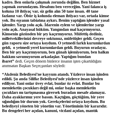
kadro. Ben onlarla çalışmak zorunda değilim. Ben hizmet
yapmak zorundayım. Hesabını ben vereceğim. Yani falanca iş
koluna 10 ihtiyaç var, siz gelin alın 50 tane insan. 40 tane
fazlanız var. Öbür iş kolunda eleman ihtiyacı var, ortada kimse
yok. Bu eşyanın tabiatına aykırı. Benim yaptığım işlemler yasal
işlemler. Yargı yolu açık. İdarenin eylem ve işlemlerine yargı
yolu açık. Anayasal hüküm. Yangından mal kaçırmıyoruz.
Kimsenin gözünden bir şey kaçırmıyoruz. Müfettiş dediniz,
milletvekillerinizi devreye soktunuz, müfettişler geldi. Geçen
gün raporu size ortaya koydum. O yetmedi farklı kurumlardan
geldi, o yetmedi yerel kurumlardan geldi. Buyurun oradayız.
Ben bir şey kaçırmıyorum, ben günah işlemiyorum, ben halkın
hakkını savunuyorum arkadaşlar. Yaptığım bundan
ibaret”
dedi. Geçen dönem binlerce insanın işten çıkartıldığını
anımsatan Başkan Seçer,şunları söyledi:
“Akdeniz Belediyesi’ne kayyum atandı. Yüzlerce insan işinden
edildi. Şu anda Silifke Belediyesi’nde yüzlerce insan işinden
ediliyor. Yani onlar üvey evlat, bunlar öz evlat. Bunlar bu
memleketin çocukları değil mi, onlar başka memleketin
çocukları mı tartışmasına girersek buradan mesafe alamayız.
Daha ayaklarımız yere bassın. Kaçtığım, göçtüğüm, bir yere
sığındığım bir durum yok. Gerekçelerini ortaya koydum. Bu
belediyeyi yöneten bir yönetim var. Yönetiminin bir kararıdır.
Bu dengeleri her açıdan, kanuni, vicdani açıdan, mantık