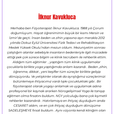
İlknur Kavukluca
Merhaba ben Fizyoterapist İlknur Kavukluca. 1988 yılı Çorum
doğumluyum. Hayat öğrenimimin büyük bir kısmı Mersin ve
İzmir’de geçti. İnsan beden ve zihin yapısına aşırı merakla 2012
yılında Dokuz Eylül Üniversitesi Fizik Tedavi ve Rehabilitasyon
Meslek Yüksek Okulu’ndan mezun oldum. Mezuniyetim sonrası
çalıştığım alanlar sebebiyle insanların bedenleriyle ilgili mücadele
ettiği pek çok sürece bilgim ve klinik tecrübem ile rehberlik ettim.
Aldığım tüm eğitimler , yaptığım tüm klinik uygulamalar
çocuklarla birlikte yoga yaptığımda anlam kazandı . Beden ,zihin,
öğrenme, dikkat , yeni keşifler tüm süreçler birlikte gelişip
dönüşüyordu. Ve yetişkinler olarak da ayrıştığımız süreçlerimizi
bütünlemeye ihtiyacımız vardı tıpkı çocukluktaki gibi . Bir
fizyoterapist olarak yogayı anlamak ve uygulamak adına
profesyonel bir kaynak ararken Nörogelişimsel Yoga ile tanışıp
eğitmen olma fırsatını buldum. NGY yolculuğu bana çok kıymetli
rehberler kazandırdı . Hatırlamaya en ihtiyaç duyduğum anda
CESARET aldım, ve en çok ihtiyaç duyduğum dönüşüme
SADELEŞMEYE fırsat buldum . Aynı vizyonla kendi kliniğim olan