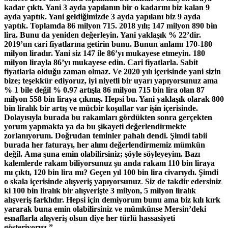
kadar çıktı. Yani 3 ayda yapılanın bir o kadarını biz kalan 9
ayda yaptık. Yani geldiğimizde 3 ayda yapılanı biz 9 ayda
yaptık. Toplamda 86 milyon 715. 2018 yılı; 147 milyon 890 bin
lira.
Bunu da yeniden değerleyin. Yani yaklaşık % 22’dir.
2019’un cari fiyatlarına getirin bunu. Bunun anlamı 170-180
milyon liradır. Yani siz 147 ile 86’yı mukayese etmeyin. 180
milyon lirayla 86’yı mukayese edin. Cari fiyatlarla. Sabit
fiyatlarla olduğu zaman olmaz. Ve 2020 yılı içerisinde yani sizin
bize; teşekkür ediyoruz, iyi niyetli bir uyarı yapıyorsunuz ama
% 1 bile değil % 0.97 artışla 86 milyon 715 bin lira olan 87
milyon 558 bin liraya çıkmış. Hepsi bu. Yani yaklaşık olarak 800
bin liralık bir artış ve mücbir koşullar var işin içerisinde.
Dolayısıyla burada bu rakamları gördükten sonra gerçekten
yorum yapmakta ya da bu şikayeti değerlendirmekte
zorlanıyorum. Doğrudan teminler pahalı dendi.
Şimdi tabii
burada her faturayı, her alımı değerlendirmemiz mümkün
değil.
Ama şuna emin olabilirsiniz; şöyle söyleyeyim. Bazı
kalemlerde rakam biliyorsunuz
şu anda rakam 110 bin liraya
mı çıktı, 120 bin lira mı? Geçen yıl 100 bin lira civarıydı.
Şimdi
o skala içerisinde alışveriş yapıyorsunuz
.
Siz de takdir edersiniz
ki 100 bin liralık bir alışverişte 3 milyon, 5 milyon liralık
alışveriş farklıdır. Hepsi için demiyorum bunu ama biz kılı kırk
yararak buna emin olabilirsiniz ve mümkünse Mersin’deki
esnaflarla alışveriş olsun diye her türlü hassasiyeti
gösteriyoruz.”