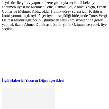
1 yıl süre ile görev yapmak üzere gizli oyla seçilen 5 belediye
encümen üyesi ise Mehmet Çelik, Osman Çöl, Ahmet Yalçın, Erhan
Çontar ve Mehmet Yıldız oldu. 1 yıllık görev süresi için 16 ihtisas
komisyonuna açık oyla 7’şer üyenin seçildiği birleşimde Toros Vergi
Dairesi Müdürlüğü’nce oluşturulacak satış komisyonlarında görev
yapmak üzere Ahmet Durak asil, Zafer Şahin Özturan ise yedek üye
seçildi.
WhatsApp
Facebook
Twitter
İlgili Haberler
Yazarın Diğer İçerikleri