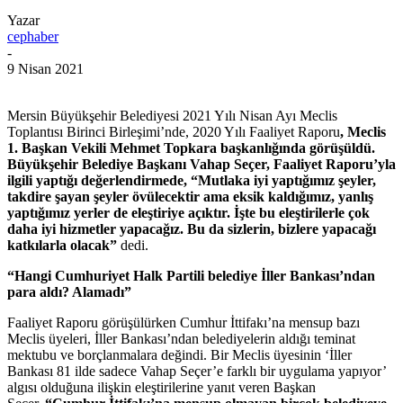
Yazar
cephaber
-
9 Nisan 2021
Mersin Büyükşehir Belediyesi 2021 Yılı Nisan Ayı Meclis
Toplantısı Birinci Birleşimi’nde, 2020 Yılı Faaliyet Raporu
, Meclis
1. Başkan Vekili Mehmet Topkara başkanlığında görüşüldü.
Büyükşehir Belediye Başkanı Vahap Seçer, Faaliyet Raporu’yla
ilgili yaptığı değerlendirmede,
“Mutlaka iyi yaptığımız şeyler,
takdire şayan şeyler övülecektir ama eksik kaldığımız, yanlış
yaptığımız yerler de eleştiriye açıktır. İşte bu eleştirilerle çok
daha iyi hizmetler yapacağız. Bu da sizlerin, bizlere yapacağı
katkılarla olacak”
dedi.
“Hangi Cumhuriyet Halk Partili belediye İller Bankası’ndan
para aldı? Alamadı”
Faaliyet Raporu görüşülürken Cumhur İttifakı’na mensup bazı
Meclis üyeleri, İller Bankası’ndan belediyelerin aldığı teminat
mektubu ve borçlanmalara değindi. Bir Meclis üyesinin ‘İller
Bankası 81 ilde sadece Vahap Seçer’e farklı bir uygulama yapıyor’
algısı olduğuna ilişkin eleştirilerine yanıt veren Başkan