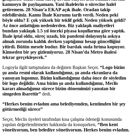
kamuoyu ile paylaşamam. Yani ihalelerin o sürecine halel
getiremem. 28 Nisan’a EKAP açık ihale. Oradan takip
edebilirsiniz. Kamu İhale Kurumu tarih verdi. Neden peki
böyle oldu? E çok yüksek bir teklif geldi. Neden yüksek geldi?
Az önce anlattığım nedenlerden. Biz yaklaşık maliyetleri
bundan yaklaşık 1.5 yıl önceki piyasa koşullarına göre yaptık.
İhale iptal oldu, süreç uzadı, biz pandemi dolayısıyla askıya
almak zorunda kaldık derken yaptığımız hesap güncelliğini
yitirdi. Bütün mesele budur. Bir bardak suda fırtına kopuyor.
Kimseden bir şey gizlemiyoruz. 28 Nisan’da Metro ihalesi
tekrar gerçekleşecek.”
Logoyla ilgili tartışmalara da değinen Başkan Seçer,
“Logo bizim
şu anda resmi olarak kullandığımız, şu anda ekranlara da
yansıyan logomuz. Bizim kullandığımız daha önce de söyledim
bir logo değildir. Ama bizim şu anda kullandığımız, Meclis
kararı almadığımız sürece bizim dönemimizi yansıtan bir
simgeden ibarettir”
dedi.
“Herkes benim evladım ama belediyemden, kentimden bir şey
götürmediği sürece”
Seçer, Meclis üyeleri tarafından kısa çalışma ödeneği konusunda
yapılan değerlendirmeler hakkında da konuşurken,
“Ben kent
yönetiyorum, ben belediye yönetiyorum. Herkes benim evladım.