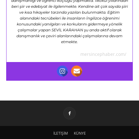
danışmanlığı ve öğrenci koçluğu yapmakta. İlkokul yıllarından
beri şiir ve edebiyat ile ilgilenmekte. Kendine ait çok sayıda şiiri
ve kısa hikayeler tarzında yazıları bulunmakta. Eğitim
alanındaki tecrübeleri ile insanların İngilizce öğrenimi
konusundaki yanılgıları ve korkularını gidermeye yönelik
çalışmalar yapan SEVİL KARAHAN şu anda aktif olarak
danışmanlık ve çeviri alanlarındaki çalışmalarına devam
etmekte.
mersincephaber.com/
İLETİŞİM
KÜNYE