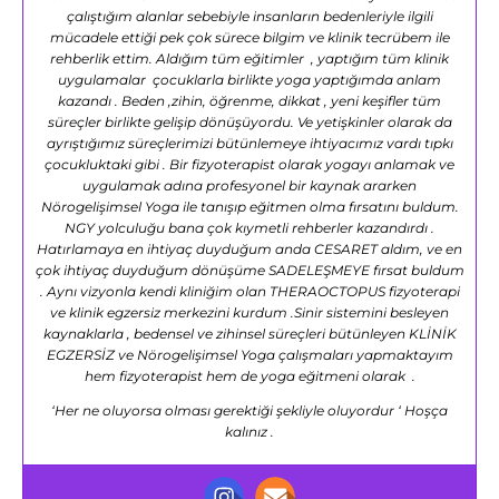
çalıştığım alanlar sebebiyle insanların bedenleriyle ilgili
mücadele ettiği pek çok sürece bilgim ve klinik tecrübem ile
rehberlik ettim. Aldığım tüm eğitimler , yaptığım tüm klinik
uygulamalar çocuklarla birlikte yoga yaptığımda anlam
kazandı . Beden ,zihin, öğrenme, dikkat , yeni keşifler tüm
süreçler birlikte gelişip dönüşüyordu. Ve yetişkinler olarak da
ayrıştığımız süreçlerimizi bütünlemeye ihtiyacımız vardı tıpkı
çocukluktaki gibi . Bir fizyoterapist olarak yogayı anlamak ve
uygulamak adına profesyonel bir kaynak ararken
Nörogelişimsel Yoga ile tanışıp eğitmen olma fırsatını buldum.
NGY yolculuğu bana çok kıymetli rehberler kazandırdı .
Hatırlamaya en ihtiyaç duyduğum anda CESARET aldım, ve en
çok ihtiyaç duyduğum dönüşüme SADELEŞMEYE fırsat buldum
. Aynı vizyonla kendi kliniğim olan THERAOCTOPUS fizyoterapi
ve klinik egzersiz merkezini kurdum .Sinir sistemini besleyen
kaynaklarla , bedensel ve zihinsel süreçleri bütünleyen KLİNİK
EGZERSİZ ve Nörogelişimsel Yoga çalışmaları yapmaktayım
hem fizyoterapist hem de yoga eğitmeni olarak .
‘Her ne oluyorsa olması gerektiği şekliyle oluyordur ‘ Hoşça
kalınız .