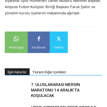
ziyarette Spor Hizmetleri Genel Müdürü Mehmet Baykan,
Ampute Futbol Kulüpler Birliği Başkanı Faruk Şahin ve
yönetim kurulu üyelerini makamında ağırladı.
WhatsApp
Facebook
Twitter
İlgili Haberler
Yazarın Diğer İçerikleri
7. ULUSLARARASI MERSİN
MARATONU 14 ARALIK’TA
KOŞULACAK