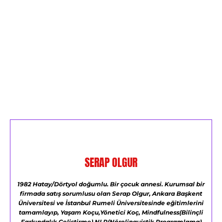
SERAP OLGUR
1982 Hatay/Dörtyol doğumlu.
Bir çocuk annesi.
Kurumsal bir
firmada satış sorumlusu olan Serap Olgur,
Ankara Başkent
Üniversitesi ve
İstanbul Rumeli Üniversitesinde eğitimlerini
tamamlayıp,
Yaşam Koçu,Yönetici Koç,
Mindfulness(Bilinçli
Farkındalık Geliştirme)
NLP(Nörolinguistik Programlama)