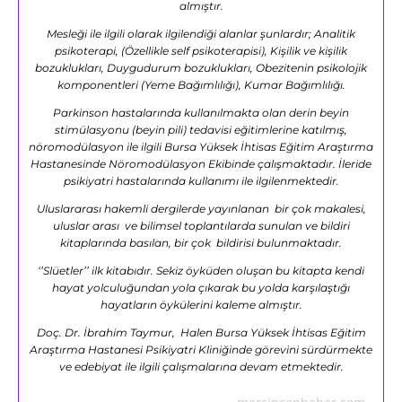
almıştır.
Mesleği ile ilgili olarak ilgilendiği alanlar şunlardır; Analitik
psikoterapi, (Özellikle self psikoterapisi), Kişilik ve kişilik
bozuklukları, Duygudurum bozuklukları, Obezitenin psikolojik
komponentleri (Yeme Bağımlılığı), Kumar Bağımlılığı.
Parkinson hastalarında kullanılmakta olan derin beyin
stimülasyonu (beyin pili) tedavisi eğitimlerine katılmış,
nöromodülasyon ile ilgili Bursa Yüksek İhtisas Eğitim Araştırma
Hastanesinde Nöromodülasyon Ekibinde çalışmaktadır. İleride
psikiyatri hastalarında kullanımı ile ilgilenmektedir.
Uluslararası hakemli dergilerde yayınlanan bir çok makalesi,
uluslar arası ve bilimsel toplantılarda sunulan ve bildiri
kitaplarında basılan, bir çok bildirisi bulunmaktadır.
‘’Slüetler’’ ilk kitabıdır. Sekiz öyküden oluşan bu kitapta kendi
hayat yolculuğundan yola çıkarak bu yolda karşılaştığı
hayatların öykülerini kaleme almıştır.
Doç. Dr. İbrahim Taymur, Halen Bursa Yüksek İhtisas Eğitim
Araştırma Hastanesi Psikiyatri Kliniğinde görevini sürdürmekte
ve edebiyat ile ilgili çalışmalarına devam etmektedir.