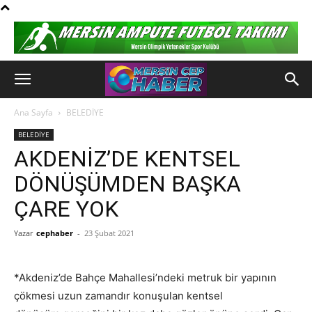
Ana Sayfa
BELEDİYE
BELEDİYE
AKDENİZ’DE KENTSEL
DÖNÜŞÜMDEN BAŞKA
ÇARE YOK
Yazar
cephaber
-
23 Şubat 2021
*Akdeniz’de Bahçe Mahallesi’ndeki metruk bir yapının
çökmesi uzun zamandır konuşulan kentsel