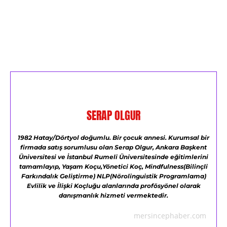
SERAP OLGUR
1982 Hatay/Dörtyol doğumlu.
Bir çocuk annesi.
Kurumsal bir
firmada satış sorumlusu olan Serap Olgur,
Ankara Başkent
Üniversitesi ve
İstanbul Rumeli Üniversitesinde eğitimlerini
tamamlayıp,
Yaşam Koçu,Yönetici Koç,
Mindfulness(Bilinçli
Farkındalık Geliştirme)
NLP(Nörolinguistik Programlama)
Evlilik ve İlişki Koçluğu alanlarında profösyönel olarak
danışmanlık hizmeti vermektedir.
mersincephaber.com