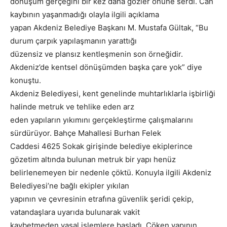
dönüşüm gerçeğini bir kez daha gözler önüne serdi. Can
kaybının yaşanmadığı olayla ilgili açıklama
yapan Akdeniz Belediye Başkanı M. Mustafa Gültak, “Bu
durum çarpık yapılaşmanın yarattığı
düzensiz ve plansız kentleşmenin son örneğidir.
Akdeniz’de kentsel dönüşümden başka çare yok” diye
konuştu.
Akdeniz Belediyesi, kent genelinde muhtarlıklarla işbirliği
halinde metruk ve tehlike eden arz
eden yapıların yıkımını gerçekleştirme çalışmalarını
sürdürüyor. Bahçe Mahallesi Burhan Felek
Caddesi 4625 Sokak girişinde belediye ekiplerince
gözetim altında bulunan metruk bir yapı henüz
belirlenemeyen bir nedenle çöktü. Konuyla ilgili Akdeniz
Belediyesi’ne bağlı ekipler yıkılan
yapının ve çevresinin etrafına güvenlik şeridi çekip,
vatandaşlara uyarıda bulunarak vakit
kaybetmeden yasal işlemlere başladı. Çöken yapının