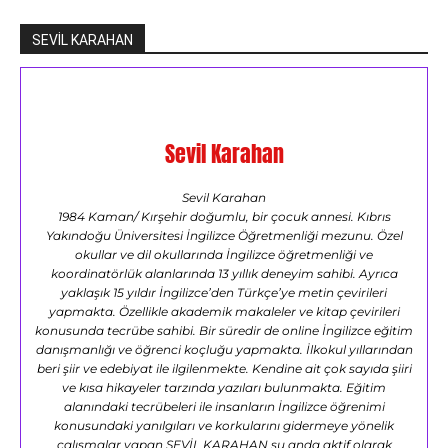
SEVİL KARAHAN
Sevil Karahan
Sevil Karahan
1984 Kaman/ Kırşehir doğumlu, bir çocuk annesi. Kıbrıs
Yakındoğu Üniversitesi İngilizce Öğretmenliği mezunu. Özel
okullar ve dil okullarında İngilizce öğretmenliği ve
koordinatörlük alanlarında 13 yıllık deneyim sahibi. Ayrıca
yaklaşık 15 yıldır İngilizce’den Türkçe’ye metin çevirileri
yapmakta. Özellikle akademik makaleler ve kitap çevirileri
konusunda tecrübe sahibi. Bir süredir de online İngilizce eğitim
danışmanlığı ve öğrenci koçluğu yapmakta. İlkokul yıllarından
beri şiir ve edebiyat ile ilgilenmekte. Kendine ait çok sayıda şiiri
ve kısa hikayeler tarzında yazıları bulunmakta. Eğitim
alanındaki tecrübeleri ile insanların İngilizce öğrenimi
konusundaki yanılgıları ve korkularını gidermeye yönelik
çalışmalar yapan SEVİL KARAHAN şu anda aktif olarak