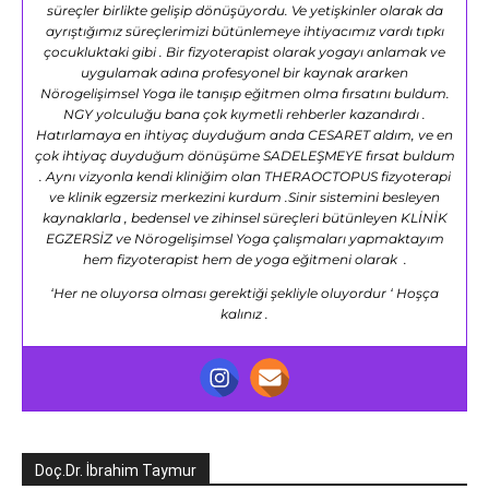
süreçler birlikte gelişip dönüşüyordu. Ve yetişkinler olarak da
ayrıştığımız süreçlerimizi bütünlemeye ihtiyacımız vardı tıpkı
çocukluktaki gibi . Bir fizyoterapist olarak yogayı anlamak ve
uygulamak adına profesyonel bir kaynak ararken
Nörogelişimsel Yoga ile tanışıp eğitmen olma fırsatını buldum.
NGY yolculuğu bana çok kıymetli rehberler kazandırdı .
Hatırlamaya en ihtiyaç duyduğum anda CESARET aldım, ve en
çok ihtiyaç duyduğum dönüşüme SADELEŞMEYE fırsat buldum
. Aynı vizyonla kendi kliniğim olan THERAOCTOPUS fizyoterapi
ve klinik egzersiz merkezini kurdum .Sinir sistemini besleyen
kaynaklarla , bedensel ve zihinsel süreçleri bütünleyen KLİNİK
EGZERSİZ ve Nörogelişimsel Yoga çalışmaları yapmaktayım
hem fizyoterapist hem de yoga eğitmeni olarak .
‘Her ne oluyorsa olması gerektiği şekliyle oluyordur ‘ Hoşça
kalınız .
Doç.Dr. İbrahim Taymur