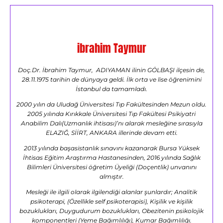
ibrahim Taymur
Doç.Dr. İbrahim Taymur, ADIYAMAN ilinin GÖLBAŞI ilçesin de,
28.11.1975 tarihin de dünyaya geldi. İlk orta ve lise öğrenimini
İstanbul da tamamladı.
2000 yılın da Uludağ Üniversitesi Tıp Fakültesinden Mezun oldu.
2005 yılında Kırıkkale Üniversitesi Tıp Fakültesi Psikiyatri
Anabilim Dalı(Uzmanlık ihtisası)’nı alarak mesleğine sırasıyla
ELAZIĞ, SİİRT, ANKARA illerinde devam etti.
2013 yılında başasistanlık sınavını kazanarak Bursa Yüksek
İhtisas Eğitim Araştırma Hastanesinden, 2016 yılında Sağlık
Bilimleri Üniversitesi öğretim Üyeliği (Doçentlik) unvanını
almıştır.
Mesleği ile ilgili olarak ilgilendiği alanlar şunlardır; Analitik
psikoterapi, (Özellikle self psikoterapisi), Kişilik ve kişilik
bozuklukları, Duygudurum bozuklukları, Obezitenin psikolojik
komponentleri (Yeme Bağımlılığı), Kumar Bağımlılığı.