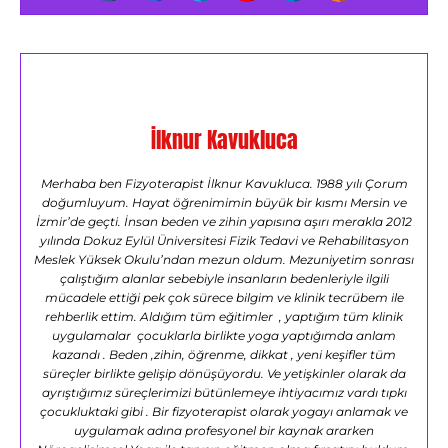
İlknur Kavukluca
Merhaba ben Fizyoterapist İlknur Kavukluca. 1988 yılı Çorum
doğumluyum. Hayat öğrenimimin büyük bir kısmı Mersin ve
İzmir’de geçti. İnsan beden ve zihin yapısına aşırı merakla 2012
yılında Dokuz Eylül Üniversitesi Fizik Tedavi ve Rehabilitasyon
Meslek Yüksek Okulu’ndan mezun oldum. Mezuniyetim sonrası
çalıştığım alanlar sebebiyle insanların bedenleriyle ilgili
mücadele ettiği pek çok sürece bilgim ve klinik tecrübem ile
rehberlik ettim. Aldığım tüm eğitimler , yaptığım tüm klinik
uygulamalar çocuklarla birlikte yoga yaptığımda anlam
kazandı . Beden ,zihin, öğrenme, dikkat , yeni keşifler tüm
süreçler birlikte gelişip dönüşüyordu. Ve yetişkinler olarak da
ayrıştığımız süreçlerimizi bütünlemeye ihtiyacımız vardı tıpkı
çocukluktaki gibi . Bir fizyoterapist olarak yogayı anlamak ve
uygulamak adına profesyonel bir kaynak ararken