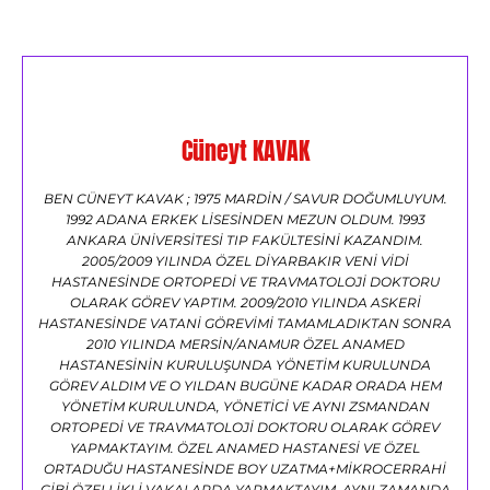
Cüneyt KAVAK
BEN CÜNEYT KAVAK ; 1975 MARDİN / SAVUR DOĞUMLUYUM.
1992 ADANA ERKEK LİSESİNDEN MEZUN OLDUM. 1993
ANKARA ÜNİVERSİTESİ TIP FAKÜLTESİNİ KAZANDIM.
2005/2009 YILINDA ÖZEL DİYARBAKIR VENİ VİDİ
HASTANESİNDE ORTOPEDİ VE TRAVMATOLOJİ DOKTORU
OLARAK GÖREV YAPTIM. 2009/2010 YILINDA ASKERİ
HASTANESİNDE VATANİ GÖREVİMİ TAMAMLADIKTAN SONRA
2010 YILINDA MERSİN/ANAMUR ÖZEL ANAMED
HASTANESİNİN KURULUŞUNDA YÖNETİM KURULUNDA
GÖREV ALDIM VE O YILDAN BUGÜNE KADAR ORADA HEM
YÖNETİM KURULUNDA, YÖNETİCİ VE AYNI ZSMANDAN
ORTOPEDİ VE TRAVMATOLOJİ DOKTORU OLARAK GÖREV
YAPMAKTAYIM. ÖZEL ANAMED HASTANESİ VE ÖZEL
ORTADUĞU HASTANESİNDE BOY UZATMA+MİKROCERRAHİ
GİBİ ÖZELLİKLİ VAKALARDA YAPMAKTAYIM. AYNI ZAMANDA