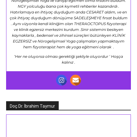
Nörogelişimsel Yoga ile tanışıp eğitmen olma fırsatını buldum.
NGY yolculuğu bana çok kıymetli rehberler kazandırdı .
Hatırlamaya en ihtiyaç duyduğum anda CESARET aldım, ve en
çok ihtiyaç duyduğum dönüşüme SADELEŞMEYE fırsat buldum
. Aynı vizyonla kendi kliniğim olan THERAOCTOPUS fizyoterapi
ve klinik egzersiz merkezini kurdum .Sinir sistemini besleyen
kaynaklarla , bedensel ve zihinsel süreçleri bütünleyen KLİNİK
EGZERSİZ ve Nörogelişimsel Yoga çalışmaları yapmaktayım
hem fizyoterapist hem de yoga eğitmeni olarak .
‘Her ne oluyorsa olması gerektiği şekliyle oluyordur ‘ Hoşça
kalınız .
Doç.Dr. İbrahim Taymur