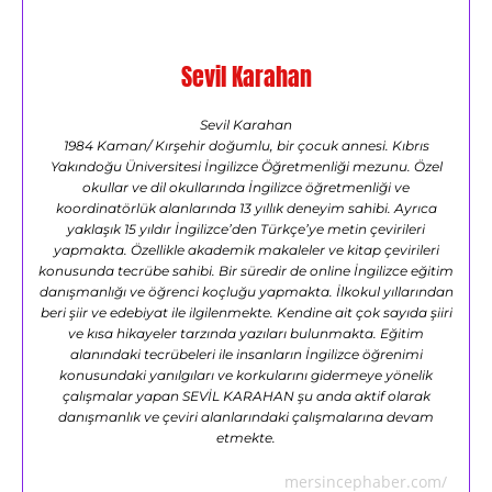
Sevil Karahan
Sevil Karahan
1984 Kaman/ Kırşehir doğumlu, bir çocuk annesi. Kıbrıs
Yakındoğu Üniversitesi İngilizce Öğretmenliği mezunu. Özel
okullar ve dil okullarında İngilizce öğretmenliği ve
koordinatörlük alanlarında 13 yıllık deneyim sahibi. Ayrıca
yaklaşık 15 yıldır İngilizce’den Türkçe’ye metin çevirileri
yapmakta. Özellikle akademik makaleler ve kitap çevirileri
konusunda tecrübe sahibi. Bir süredir de online İngilizce eğitim
danışmanlığı ve öğrenci koçluğu yapmakta. İlkokul yıllarından
beri şiir ve edebiyat ile ilgilenmekte. Kendine ait çok sayıda şiiri
ve kısa hikayeler tarzında yazıları bulunmakta. Eğitim
alanındaki tecrübeleri ile insanların İngilizce öğrenimi
konusundaki yanılgıları ve korkularını gidermeye yönelik
çalışmalar yapan SEVİL KARAHAN şu anda aktif olarak
danışmanlık ve çeviri alanlarındaki çalışmalarına devam
etmekte.
mersincephaber.com/