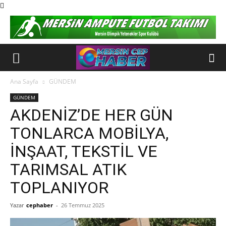
Ana Sayfa
GÜNDEM
GÜNDEM
AKDENİZ’DE HER GÜN
TONLARCA MOBİLYA,
İNŞAAT, TEKSTİL VE
TARIMSAL ATIK
TOPLANIYOR
Yazar
cephaber
-
26 Temmuz 2025