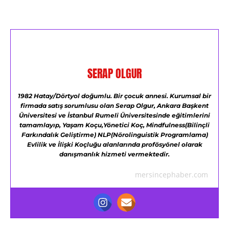
SERAP OLGUR
1982 Hatay/Dörtyol doğumlu.
Bir çocuk annesi.
Kurumsal bir
firmada satış sorumlusu olan Serap Olgur,
Ankara Başkent
Üniversitesi ve
İstanbul Rumeli Üniversitesinde eğitimlerini
tamamlayıp,
Yaşam Koçu,Yönetici Koç,
Mindfulness(Bilinçli
Farkındalık Geliştirme)
NLP(Nörolinguistik Programlama)
Evlilik ve İlişki Koçluğu alanlarında profösyönel olarak
danışmanlık hizmeti vermektedir.
mersincephaber.com