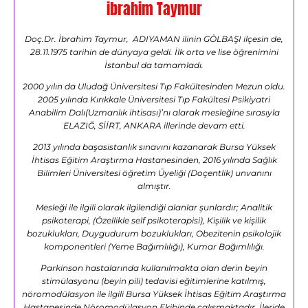
ibrahim Taymur
Doç.Dr. İbrahim Taymur, ADIYAMAN ilinin GÖLBAŞI ilçesin de,
28.11.1975 tarihin de dünyaya geldi. İlk orta ve lise öğrenimini
İstanbul da tamamladı.
2000 yılın da Uludağ Üniversitesi Tıp Fakültesinden Mezun oldu.
2005 yılında Kırıkkale Üniversitesi Tıp Fakültesi Psikiyatri
Anabilim Dalı(Uzmanlık ihtisası)’nı alarak mesleğine sırasıyla
ELAZIĞ, SİİRT, ANKARA illerinde devam etti.
2013 yılında başasistanlık sınavını kazanarak Bursa Yüksek
İhtisas Eğitim Araştırma Hastanesinden, 2016 yılında Sağlık
Bilimleri Üniversitesi öğretim Üyeliği (Doçentlik) unvanını
almıştır.
Mesleği ile ilgili olarak ilgilendiği alanlar şunlardır; Analitik
psikoterapi, (Özellikle self psikoterapisi), Kişilik ve kişilik
bozuklukları, Duygudurum bozuklukları, Obezitenin psikolojik
komponentleri (Yeme Bağımlılığı), Kumar Bağımlılığı.
Parkinson hastalarında kullanılmakta olan derin beyin
stimülasyonu (beyin pili) tedavisi eğitimlerine katılmış,
nöromodülasyon ile ilgili Bursa Yüksek İhtisas Eğitim Araştırma
Hastanesinde Nöromodülasyon Ekibinde çalışmaktadır. İleride