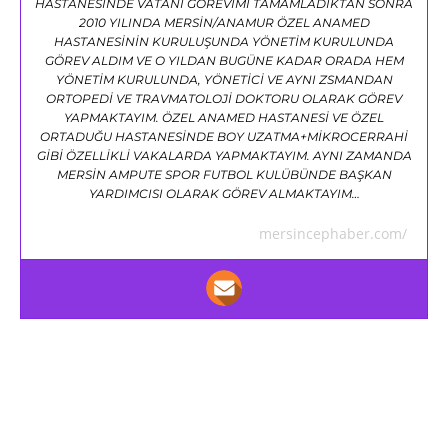
HASTANESİNDE VATANİ GÖREVİMİ TAMAMLADIKTAN SONRA
2010 YILINDA MERSİN/ANAMUR ÖZEL ANAMED
HASTANESİNİN KURULUŞUNDA YÖNETİM KURULUNDA
GÖREV ALDIM VE O YILDAN BUGÜNE KADAR ORADA HEM
YÖNETİM KURULUNDA, YÖNETİCİ VE AYNI ZSMANDAN
ORTOPEDİ VE TRAVMATOLOJİ DOKTORU OLARAK GÖREV
YAPMAKTAYIM. ÖZEL ANAMED HASTANESİ VE ÖZEL
ORTADUĞU HASTANESİNDE BOY UZATMA+MİKROCERRAHİ
GİBİ ÖZELLİKLİ VAKALARDA YAPMAKTAYIM. AYNI ZAMANDA
MERSİN AMPUTE SPOR FUTBOL KULÜBÜNDE BAŞKAN
YARDIMCISI OLARAK GÖREV ALMAKTAYIM…
mersincephaber.com/