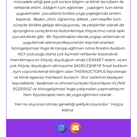
mücadele ettiği pek çok sürece bilgim ve klinik tecrübem ile
rehberlik ettim. Aldığım tüm eğitimler , yaptığım tüm klinik
uygulamalar çocuklarla birlikte yoga yaptığımda anlam
kazandı . Beden ,zihin, öğrenme, dikkat , yeni keşifler tüm
süreçler birlikte gelişip dönüşüyordu. Ve yetişkinler olarak da
ayrıştığımız süreçlerimizi bütünlemeye ihtiyacımız vardı tıpkı
çocukluktaki gibi . Bir fizyoterapist olarak yogayı anlamak ve
uygulamak adına profesyonel bir kaynak ararken
Nörogelişimsel Yoga ile tanışıp eğitmen olma fırsatını buldum.
NGY yolculuğu bana çok kıymetli rehberler kazandırdı .
Hatırlamaya en ihtiyaç duyduğum anda CESARET aldım, ve en
çok ihtiyaç duyduğum dönüşüme SADELEŞMEYE fırsat buldum
. Aynı vizyonla kendi kliniğim olan THERAOCTOPUS fizyoterapi
ve klinik egzersiz merkezini kurdum .Sinir sistemini besleyen
kaynaklarla , bedensel ve zihinsel süreçleri bütünleyen KLİNİK
EGZERSİZ ve Nörogelişimsel Yoga çalışmaları yapmaktayım
hem fizyoterapist hem de yoga eğitmeni olarak .
‘Her ne oluyorsa olması gerektiği şekliyle oluyordur ‘ Hoşça
kalınız .