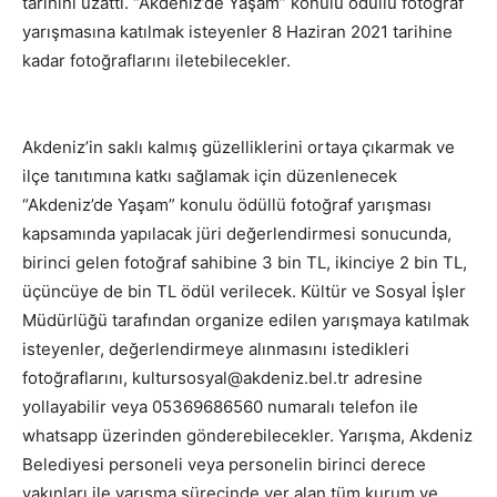
tarihini uzattı. “Akdeniz’de Yaşam” konulu ödüllü fotoğraf
yarışmasına katılmak isteyenler 8 Haziran 2021 tarihine
kadar fotoğraflarını iletebilecekler.
Akdeniz’in saklı kalmış güzelliklerini ortaya çıkarmak ve
ilçe tanıtımına katkı sağlamak için düzenlenecek
“Akdeniz’de Yaşam” konulu ödüllü fotoğraf yarışması
kapsamında yapılacak jüri değerlendirmesi sonucunda,
birinci gelen fotoğraf sahibine 3 bin TL, ikinciye 2 bin TL,
üçüncüye de bin TL ödül verilecek. Kültür ve Sosyal İşler
Müdürlüğü tarafından organize edilen yarışmaya katılmak
isteyenler, değerlendirmeye alınmasını istedikleri
fotoğraflarını, kultursosyal@akdeniz.bel.tr adresine
yollayabilir veya 05369686560 numaralı telefon ile
whatsapp üzerinden gönderebilecekler. Yarışma, Akdeniz
Belediyesi personeli veya personelin birinci derece
yakınları ile yarışma sürecinde yer alan tüm kurum ve