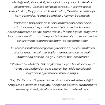
Mesleği ile ilgili olarak ilgilendiği alanlar şunlardır; Analitik
psikoterapi, (Özellikle self psikoterapisi), Kişilik ve kişilik
bozuklukları, Duygudurum bozuklukları, Obezitenin psikolojik
komponentleri (Yeme Bağımlılığı), Kumar Bağımlılığı.
Parkinson hastalarında kullanılmakta olan derin beyin
stimülasyonu (beyin pili) tedavisi eğitimlerine katılmış,
nöromodülasyon ile ilgili Bursa Yüksek İhtisas Eğitim Araştırma
Hastanesinde Nöromodülasyon Ekibinde çalışmaktadır. İleride
psikiyatri hastalarında kullanımı ile ilgilenmektedir.
Uluslararası hakemli dergilerde yayınlanan bir çok makalesi,
uluslar arası ve bilimsel toplantılarda sunulan ve bildiri
kitaplarında basılan, bir çok bildirisi bulunmaktadır.
‘’Slüetler’’ ilk kitabıdır. Sekiz öyküden oluşan bu kitapta kendi
hayat yolculuğundan yola çıkarak bu yolda karşılaştığı
hayatların öykülerini kaleme almıştır.
Doç. Dr. İbrahim Taymur, Halen Bursa Yüksek İhtisas Eğitim
Araştırma Hastanesi Psikiyatri Kliniğinde görevini sürdürmekte
ve edebiyat ile ilgili çalışmalarına devam etmektedir.
mersincephaber.com