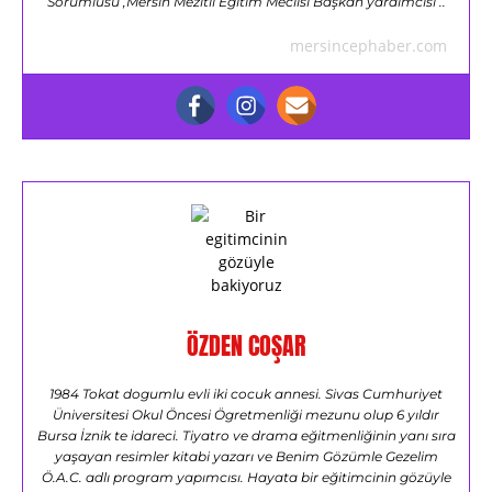
Sorumlusu ,Mersin Mezitli Eğitim Meclisi Başkan yardımcısı ..
mersincephaber.com
ÖZDEN COŞAR
1984 Tokat dogumlu evli iki cocuk annesi. Sivas Cumhuriyet
Üniversitesi Okul Öncesi Ögretmenliği mezunu olup 6 yıldır
Bursa İznik te idareci. Tiyatro ve drama eğitmenliğinin yanı sıra
yaşayan resimler kitabi yazarı ve Benim Gözümle Gezelim
Ö.A.C. adlı program yapımcısı. Hayata bir eğitimcinin gözüyle