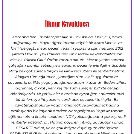
İlknur Kavukluca
Merhaba ben Fizyoterapist İlknur Kavukluca. 1988 yılı Çorum
doğumluyum. Hayat öğrenimimin büyük bir kısmı Mersin ve
İzmir’de geçti. İnsan beden ve zihin yapısına aşırı merakla 2012
yılında Dokuz Eylül Üniversitesi Fizik Tedavi ve Rehabilitasyon
Meslek Yüksek Okulu’ndan mezun oldum. Mezuniyetim sonrası
çalıştığım alanlar sebebiyle insanların bedenleriyle ilgili mücadele
ettiği pek çok sürece bilgim ve klinik tecrübem ile rehberlik ettim.
Aldığım tüm eğitimler , yaptığım tüm klinik uygulamalar
çocuklarla birlikte yoga yaptığımda anlam kazandı . Beden ,zihin,
öğrenme, dikkat , yeni keşifler tüm süreçler birlikte gelişip
dönüşüyordu. Ve yetişkinler olarak da ayrıştığımız süreçlerimizi
bütünlemeye ihtiyacımız vardı tıpkı çocukluktaki gibi . Bir
fizyoterapist olarak yogayı anlamak ve uygulamak adına
profesyonel bir kaynak ararken Nörogelişimsel Yoga ile tanışıp
eğitmen olma fırsatını buldum. NGY yolculuğu bana çok kıymetli
rehberler kazandırdı . Hatırlamaya en ihtiyaç duyduğum anda
CESARET aldım, ve en çok ihtiyaç duyduğum dönüşüme
SADELEŞMEYE fırsat buldum . Aynı vizyonla kendi kliniğim olan