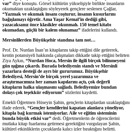
var”
diye konuştu. Görsel kültürün yükselişiyle birlikte insanların
okumaktan uzaklaştığını söyleyerek gençlere seslenen Çağlar,
“Yazmak ve okumak insanı coşturur, insanın kusurlarını
bağışlamayı öğretir. Ama Yaşar Kemal’in dediği gibi,
yazacaksanız önce klasikler okunmalı. 150 temel kitabı
okumadan, güçlü bir kalem olunamaz”
ifadelerini kullandı.
Mersinlilerden Büyükşehir standına tam not…
Prof. Dr. Nurdan İnan’ın kitaplarını takip ettiğini dile getirerek,
kentin potansiyeli hakkında çalışmaları dikkatle takip ettiğini belirten
Ziya Aykın,
“Nurdan Hoca, Mersin ile ilgili birçok bilinmeyeni
gün ışığına çıkardı. Burada belediyenin standı ve Mersinli
yazarlara desteği de ayrı bir gururumuz. Büyükşehir
Belediyesi, Mersin’de birçok yerel yazarımıza ve
araştırmacımıza her zaman kapılarını açtı, çok değerli
kitapların halka ulaşmasını sağladı. Belediyemize bundan
dolayı çok teşekkür ediyorum”
sözlerini kaydetti.
Emekli Öğretmen Hüseyin Şahin, gençlerin kitaplardan uzaklaştığını
ifade ederek,
“Gençler kendilerini kapatan alanlara yöneliyor,
kitapla bağ kurmak istemiyorlar. Aile ve eğitim sisteminin
bunda büyük etkisi var”
dedi. Öğretmenlerin de öğrencilerini
mutlaka kitap fuarlarına getirmesi gerektiğini vurgulayan Şahin,
kültürel etkinliklerin çocuklarda kalıcı izler bıraktığını belirtti.