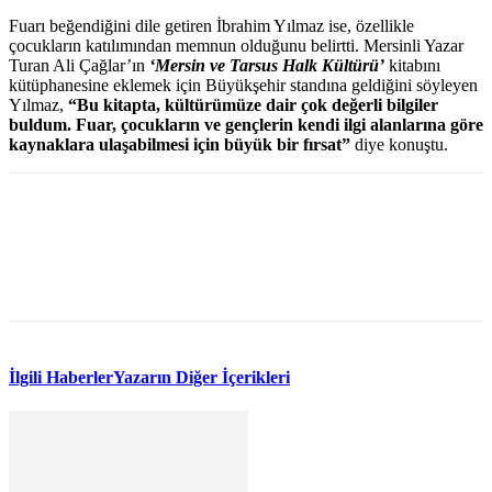
Fuarı beğendiğini dile getiren İbrahim Yılmaz ise, özellikle
çocukların katılımından memnun olduğunu belirtti. Mersinli Yazar
Turan Ali Çağlar’ın
‘Mersin ve Tarsus Halk Kültürü’
kitabını
kütüphanesine eklemek için Büyükşehir standına geldiğini söyleyen
Yılmaz,
“Bu kitapta, kültürümüze dair çok değerli bilgiler
buldum. Fuar, çocukların ve gençlerin kendi ilgi alanlarına göre
kaynaklara ulaşabilmesi için büyük bir fırsat”
diye konuştu.
WhatsApp
Facebook
Twitter
İlgili Haberler
Yazarın Diğer İçerikleri