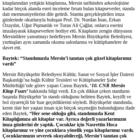
kitaplarından yetişkin kitaplarına, Mersin tarihinden arkeolojisine
kadar birçok alanda eseri inceleme fırsatı bulan kitapseverler, standa
dair memnuniyetlerini dile getirdi. Stantta gerçekleştirilen imza
günlerinde okurlarıyla buluşan Prof. Dr. Nurdan İnan, Erkan
Özaydın, Uğur Pişmanlık ve Turan Ali Çağlar, onlarca eserini
imzalayarak kitapseverlere hediye etti. Kitapların zengin dünyasını
Mersinlilere yansıtmayı hedefleyen Mersin Büyükşehir Belediyesi,
yurttaşları aynı zamanda okuma salonlarına ve kütüphanelere de
davet etti.
Baytek: “Standımızda Mersin’i tanıtan çok güzel kitaplarımız
vardı”
Mersin Büyükşehir Belediyesi Kültür, Sanat ve Sosyal İşler Dairesi
Başkanlığı’na bağlı Kültür Tesisleri ve Kütüphaneler Şube
Müdürlüğü’nde görev yapan Cansu Baytek,
‘
10. CNR Mersin
Kitap Fuarı’
hakkında bilgi verdi. En çok dikkat çeken stantların
başında Büyükşehir’in standı olduğunu belirten Baytek, keyifli ve
bol ziyaretçili bir fuar geçirdiklerini söyledi. Büyükşehir standında,
kente dair her yaştan insan için birçok seçeneğin bulunduğunu ifade
eden Baytek,
“Her sene olduğu gibi, standımızda Kent
Kitaplığımıza ait kitaplar var. Ayrıca değerli yazarlarımızın
imza günlerini de yaptık. Çocuklar için Nasrettin Hoca
kitaplarımız ve yine çocuklara yönelik yoga kitaplarımız vardı.
Çocuklarımızın severek okuyabileceği, Mersin’i tanıtan çok