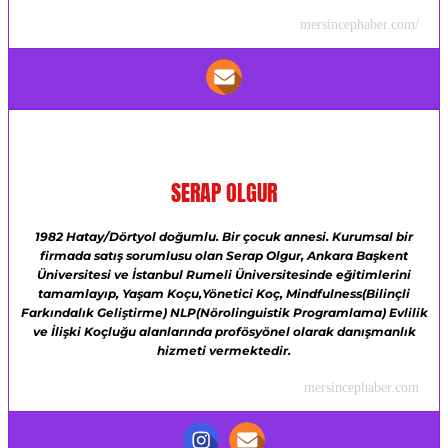
mersincephaber.com/
SERAP OLGUR
1982 Hatay/Dörtyol doğumlu.
Bir çocuk annesi.
Kurumsal bir
firmada satış sorumlusu olan Serap Olgur,
Ankara Başkent
Üniversitesi ve
İstanbul Rumeli Üniversitesinde eğitimlerini
tamamlayıp,
Yaşam Koçu,Yönetici Koç,
Mindfulness(Bilinçli
Farkındalık Geliştirme)
NLP(Nörolinguistik Programlama)
Evlilik
ve İlişki Koçluğu alanlarında profösyönel olarak danışmanlık
hizmeti vermektedir.
mersincephaber.com