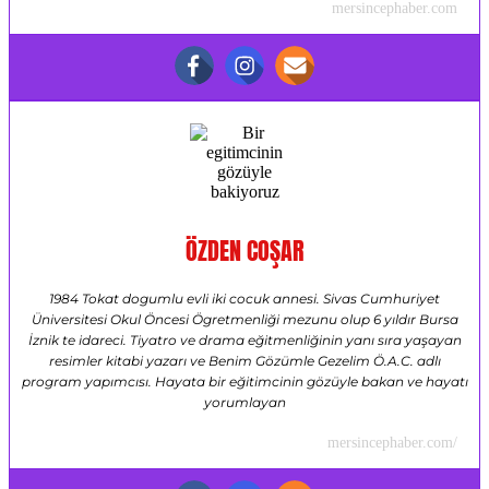
mersincephaber.com
ÖZDEN COŞAR
1984 Tokat dogumlu evli iki cocuk annesi. Sivas Cumhuriyet
Üniversitesi Okul Öncesi Ögretmenliği mezunu olup 6 yıldır Bursa
İznik te idareci. Tiyatro ve drama eğitmenliğinin yanı sıra yaşayan
resimler kitabi yazarı ve Benim Gözümle Gezelim Ö.A.C. adlı
program yapımcısı. Hayata bir eğitimcinin gözüyle bakan ve hayatı
yorumlayan
mersincephaber.com/