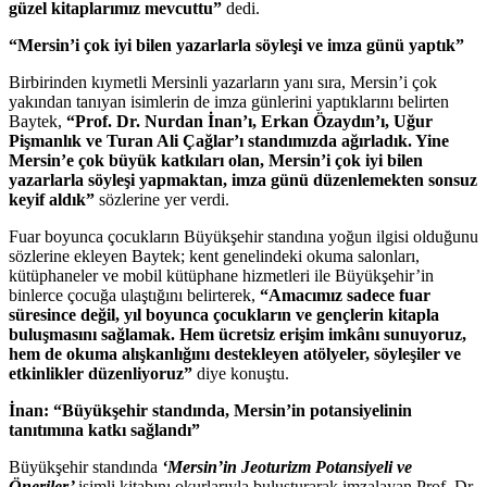
güzel kitaplarımız mevcuttu”
dedi.
“Mersin’i çok iyi bilen yazarlarla söyleşi ve imza günü yaptık”
Birbirinden kıymetli Mersinli yazarların yanı sıra, Mersin’i çok
yakından tanıyan isimlerin de imza günlerini yaptıklarını belirten
Baytek,
“Prof. Dr. Nurdan İnan’ı, Erkan Özaydın’ı, Uğur
Pişmanlık ve Turan Ali Çağlar’ı standımızda ağırladık. Yine
Mersin’e çok büyük katkıları olan, Mersin’i çok iyi bilen
yazarlarla söyleşi yapmaktan, imza günü düzenlemekten sonsuz
keyif aldık”
sözlerine yer verdi.
Fuar boyunca çocukların Büyükşehir standına yoğun ilgisi olduğunu
sözlerine ekleyen Baytek; kent genelindeki okuma salonları,
kütüphaneler ve mobil kütüphane hizmetleri ile Büyükşehir’in
binlerce çocuğa ulaştığını belirterek,
“Amacımız sadece fuar
süresince değil, yıl boyunca çocukların ve gençlerin kitapla
buluşmasını sağlamak. Hem ücretsiz erişim imkânı sunuyoruz,
hem de okuma alışkanlığını destekleyen atölyeler, söyleşiler ve
etkinlikler düzenliyoruz”
diye konuştu.
İnan: “Büyükşehir standında, Mersin’in potansiyelinin
tanıtımına katkı sağlandı”
Büyükşehir standında
‘Mersin’in Jeoturizm Potansiyeli ve
Öneriler’
isimli kitabını okurlarıyla buluşturarak imzalayan Prof. Dr.