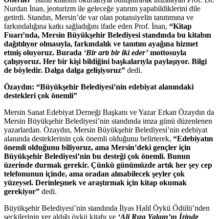
Nurdan İnan, jeoturizm ile geleceğe yatırım yapabildiklerini dile
getirdi. Standın, Mersin’de var olan potansiyelin tanıtımına ve
farkındalığına katkı sağladığını ifade eden Prof. İnan,
“Kitap
Fuarı’nda, Mersin Büyükşehir Belediyesi standında bu kitabın
dağıtılıyor olmasıyla, farkındalık ve tanıtım ayağına hizmet
etmiş oluyoruz. Burada
‘Bir artı bir iki eder’
mottosuyla
çalışıyoruz. Her bir kişi bildiğini başkalarıyla paylaşıyor. Bilgi
de böyledir. Dalga dalga gelişiyoruz”
dedi.
Özaydın: “Büyükşehir Belediyesi’nin edebiyat alanındaki
destekleri çok önemli”
Mersin Sanat Edebiyat Derneği Başkanı ve Yazar Erkan Özaydın da
Mersin Büyükşehir Belediyesi’nin standında imza günü düzenlenen
yazarlardan. Özaydın, Mersin Büyükşehir Belediyesi’nin edebiyat
alanında desteklerinin çok önemli olduğunu belirterek,
“Edebiyatın
önemli olduğunu biliyoruz, ama Mersin’deki gençler için
Büyükşehir Belediyesi’nin bu desteği çok önemli. Bunun
üzerinde durmak gerekir. Çünkü günümüzde artık her şey cep
telefonunun içinde, ama oradan alınabilecek şeyler çok
yüzeysel. Derinleşmek ve araştırmak için kitap okumak
gerekiyor”
dedi.
Büyükşehir Belediyesi’nin standında İlyas Halil Öykü Ödülü’nden
seçkilerinin yer aldığı öykü kitabı ve
‘Ali Rıza Yalgın’ın İzinde