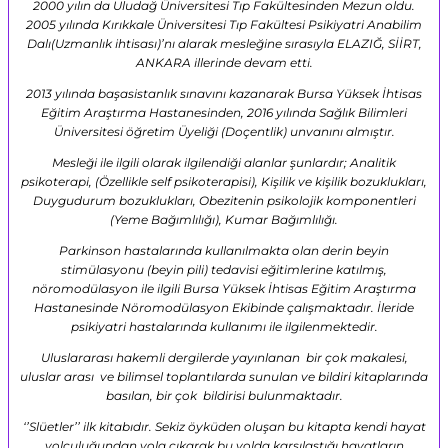
2000 yılın da Uludağ Üniversitesi Tıp Fakültesinden Mezun oldu.
2005 yılında Kırıkkale Üniversitesi Tıp Fakültesi Psikiyatri Anabilim
Dalı(Uzmanlık ihtisası)’nı alarak mesleğine sırasıyla ELAZIĞ, SİİRT,
ANKARA illerinde devam etti.
2013 yılında başasistanlık sınavını kazanarak Bursa Yüksek İhtisas
Eğitim Araştırma Hastanesinden, 2016 yılında Sağlık Bilimleri
Üniversitesi öğretim Üyeliği (Doçentlik) unvanını almıştır.
Mesleği ile ilgili olarak ilgilendiği alanlar şunlardır; Analitik
psikoterapi, (Özellikle self psikoterapisi), Kişilik ve kişilik bozuklukları,
Duygudurum bozuklukları, Obezitenin psikolojik komponentleri
(Yeme Bağımlılığı), Kumar Bağımlılığı.
Parkinson hastalarında kullanılmakta olan derin beyin
stimülasyonu (beyin pili) tedavisi eğitimlerine katılmış,
nöromodülasyon ile ilgili Bursa Yüksek İhtisas Eğitim Araştırma
Hastanesinde Nöromodülasyon Ekibinde çalışmaktadır. İleride
psikiyatri hastalarında kullanımı ile ilgilenmektedir.
Uluslararası hakemli dergilerde yayınlanan bir çok makalesi,
uluslar arası ve bilimsel toplantılarda sunulan ve bildiri kitaplarında
basılan, bir çok bildirisi bulunmaktadır.
‘’Slüetler’’ ilk kitabıdır. Sekiz öyküden oluşan bu kitapta kendi hayat
yolculuğundan yola çıkarak bu yolda karşılaştığı hayatların