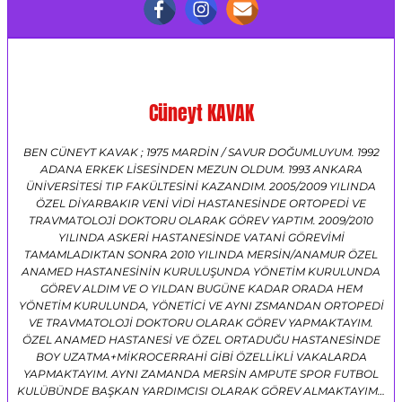
Cüneyt KAVAK
BEN CÜNEYT KAVAK ; 1975 MARDİN / SAVUR DOĞUMLUYUM. 1992
ADANA ERKEK LİSESİNDEN MEZUN OLDUM. 1993 ANKARA
ÜNİVERSİTESİ TIP FAKÜLTESİNİ KAZANDIM. 2005/2009 YILINDA
ÖZEL DİYARBAKIR VENİ VİDİ HASTANESİNDE ORTOPEDİ VE
TRAVMATOLOJİ DOKTORU OLARAK GÖREV YAPTIM. 2009/2010
YILINDA ASKERİ HASTANESİNDE VATANİ GÖREVİMİ
TAMAMLADIKTAN SONRA 2010 YILINDA MERSİN/ANAMUR ÖZEL
ANAMED HASTANESİNİN KURULUŞUNDA YÖNETİM KURULUNDA
GÖREV ALDIM VE O YILDAN BUGÜNE KADAR ORADA HEM
YÖNETİM KURULUNDA, YÖNETİCİ VE AYNI ZSMANDAN ORTOPEDİ
VE TRAVMATOLOJİ DOKTORU OLARAK GÖREV YAPMAKTAYIM.
ÖZEL ANAMED HASTANESİ VE ÖZEL ORTADUĞU HASTANESİNDE
BOY UZATMA+MİKROCERRAHİ GİBİ ÖZELLİKLİ VAKALARDA
YAPMAKTAYIM. AYNI ZAMANDA MERSİN AMPUTE SPOR FUTBOL
KULÜBÜNDE BAŞKAN YARDIMCISI OLARAK GÖREV ALMAKTAYIM…