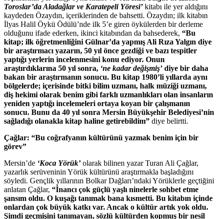
Toroslar’da Aladağlar ve Karatepeli Yöresi’
kitabı ile yer aldığını
kaydeden Özaydın, içeriklerinden de bahsetti. Özaydın; ilk kitabın
İlyas Halil Öykü Ödülü’nde ilk 5’e giren öykülerden bir derleme
olduğunu ifade ederken, ikinci kitabından da bahsederek,
“Bu
kitap; ilk öğretmenliğini Gülnar’da yapmış Ali Rıza Yalgın diye
bir araştırmacı yazarın, 50 yıl önce gezdiği ve bazı tespitler
yaptığı yerlerin incelenmesini konu ediyor. Onun
araştırdıklarına 50 yıl sonra,
‘ne kadar değişmiş’
diye bir daha
bakan bir araştırmanın sonucu. Bu kitap 1980’li yıllarda aynı
bölgelerde; içerisinde bitki bilim uzmanı, halk müziği uzmanı,
diş hekimi olarak benim gibi farklı uzmanlıkları olan insanların
yeniden yaptığı incelemeleri ortaya koyan bir çalışmanın
sonucu. Bunu da 40 yıl sonra Mersin Büyükşehir Belediyesi’nin
sağladığı olanakla kitap haline getirebildim”
diye belirtti.
Çağlar: “Bu coğrafyanın kültürünü yazmak benim için bir
görev”
Mersin’de
‘Koca Yörük’
olarak bilinen yazar Turan Ali Çağlar,
yazarlık serüveninin Yörük kültürünü araştırmakla başladığını
söyledi. Gençlik yıllarının Bolkar Dağları’ndaki Yörüklerle geçtiğini
anlatan Çağlar,
“İnancı çok güçlü yaşlı ninelerle sohbet etme
şansım oldu. O kuşağı tanımak bana kısmetti. Bu kitabın içinde
onlardan çok büyük katkı var. Ancak o kültür artık yok oldu.
Şimdi geçmişini tanımayan, sözlü kültürden kopmuş bir nesil