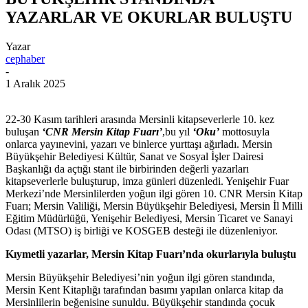
YAZARLAR VE OKURLAR BULUŞTU
Yazar
cephaber
-
1 Aralık 2025
22-30 Kasım tarihleri arasında Mersinli kitapseverlerle 10. kez
buluşan
‘CNR Mersin Kitap Fuarı’
,bu yıl
‘Oku’
mottosuyla
onlarca yayınevini, yazarı ve binlerce yurttaşı ağırladı. Mersin
Büyükşehir Belediyesi Kültür, Sanat ve Sosyal İşler Dairesi
Başkanlığı da açtığı stant ile birbirinden değerli yazarları
kitapseverlerle buluşturup, imza günleri düzenledi. Yenişehir Fuar
Merkezi’nde Mersinlilerden yoğun ilgi gören 10. CNR Mersin Kitap
Fuarı; Mersin Valiliği, Mersin Büyükşehir Belediyesi, Mersin İl Milli
Eğitim Müdürlüğü, Yenişehir Belediyesi, Mersin Ticaret ve Sanayi
Odası (MTSO) iş birliği ve KOSGEB desteği ile düzenleniyor.
Kıymetli yazarlar, Mersin Kitap Fuarı’nda okurlarıyla buluştu
Mersin Büyükşehir Belediyesi’nin yoğun ilgi gören standında,
Mersin Kent Kitaplığı tarafından basımı yapılan onlarca kitap da
Mersinlilerin beğenisine sunuldu. Büyükşehir standında çocuk